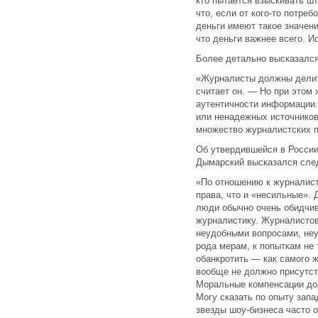
кто пытается взыскивать ш
что, если от кого-то потреб
деньги имеют такое значени
что деньги важнее всего. И
Более детально высказалс
«Журналисты должны делить
считает он. — Но при этом
аутентичности информации.
или ненадежных источников
множество журналистских п
Об утвердившейся в России
Дымарский высказался сле
«По отношению к журналист
права, что и «несильные». 
люди обычно очень обидчив
журналистику. Журналистов
неудобными вопросами, неу
рода мерам, к попыткам не
обанкротить — как самого 
вообще не должно присутст
Моральные компенсации до
Могу сказать по опыту запа
звезды шоу-бизнеса часто 