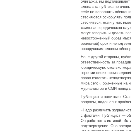
олигархи, им подтявкивают 
слова эта публика не очень
себе не исполнять обещани
стесняются оскорблять поли
стесняться, если у них име
«сильная юридическая служ
могут говорить и делать вс
невосторженный образ мысл
реальный) срок и неподъем
новорусским словом «бесп
Но, с другой стороны, пуб
ответственность за правдив
юридическую, сколько мора
героями своих произведений
право излагать неподтверж
мира сего», обиженные на н
журналистов и СМИ неподъ
Публицист и политолог Ста
вопросы, подошел к пробле
«Надо различать журналист
с фактами. Публицист — обл
Он работает с истиной. Ист
подтверждение. Она воспри