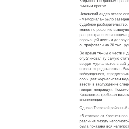
Кадыров. По данным право
личным врагом.
Чеченский лидер отверг обв
«Мемориала» было заведено
судебное разбирательство,
менее по решению вышеупом
распространение информаци
порочащей честь и делову
оштрафовали на 20 тыс. ру
Во время тяжбы о чести и 
опубликовал ту самую стат
вводит журналистов в забл
фразы: «представитель Ра
заблуждение», «представи
сообщает журналистам не
ввести в заблуждение след
говорит неправду». Помимо
Красненков требовал взыск
компенсации.
Однако Тверской районный с
«В отличие от Красненкова 
различия между неполнотой
была показана вся нелепос