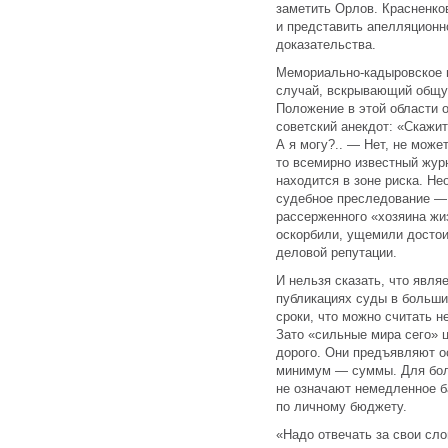
заметить Орлов. Красненко
и представить апелляционн
доказательства.
Мемориально-кадыровское 
случай, вскрывающий общу
Положение в этой области 
советский анекдот: «Скажит
А я могу?.. — Нет, не може
то всемирно известный жур
находится в зоне риска. Н
судебное преследование — п
рассерженного «хозяина жиз
оскорбили, ущемили досто
деловой репутации.
И нельзя сказать, что явля
публикациях суды в больш
сроки, что можно считать н
Зато «сильные мира сего» ц
дорого. Они предъявляют о
минимум — суммы. Для бол
не означают немедленное б
по личному бюджету.
«Надо отвечать за свои сл