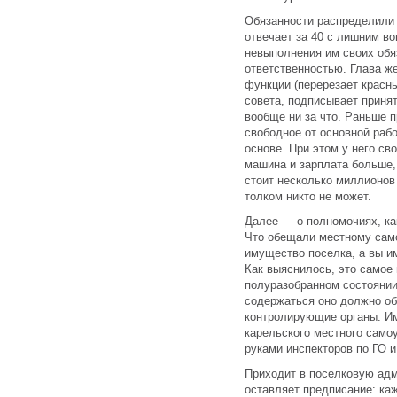
Обязанности распределили
отвечает за 40 с лишним во
невыполнения им своих обя
ответственностью. Глава ж
функции (перерезает красны
совета, подписывает приня
вообще ни за что. Раньше 
свободное от основной раб
основе. При этом у него св
машина и зарплата больше, 
стоит несколько миллионов 
толком никто не может.
Далее — о полномочиях, ка
Что обещали местному сам
имущество поселка, а вы им
Как выяснилось, это самое
полуразобранном состоянии,
содержаться оно должно об
контролирующие органы. Им
карельского местного само
руками инспекторов по ГО и
Приходит в поселковую ад
оставляет предписание: ка