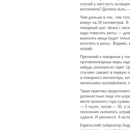
случай у него есть оснащен
мотопомпа? Должна быть — 
Чем дальше в лес, тем тол
вокруг на 20 километров. В
пожарный щит, бочка с песк
надо повесить рельс — для 
выносить вещи будет тольк
колотить в рельс. Видимо, 
штраф.
Претензий к пожарным у по
противопожарные меры надо
нибудь резонансно горит. Ц
случаях сажают в первую о
а пожарного инспектора, кот
начальника оштрафовали, п
Такая практика продолжаетс
должностные лица эти штра
июля прошлого года суммы
— 5 тысяч, потом — 20, а з
поселения скопилось штрафо
сдался. И уволился. А всле
Карельский губернатор Анд