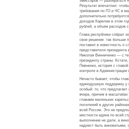
эмиссаров — разобраться н
Результат впечатлил: чтоб
требования по ГО и ЧС в ма
дополнительно потребуется
доходов Карелии в этом го
рублей, а объем расходов с
Глава республики собрал э
свое решение: так больше 
поставил в известность о 
представителя президента 
Николая Винниченко — с те
президенту страны. Кстати
Пивненко, история с главой
контроле в Администрации 
Нечасто бывает, чтобы гла
единодушную поддержку у в
особый: то, что предлагае
вчера, причем в масштабах
главами маленьких карельс
поселений в других районах
всей России. Это не предпо
местности едина по всей с
выполнение не дали, а вин
надоест быть виноватыми, э