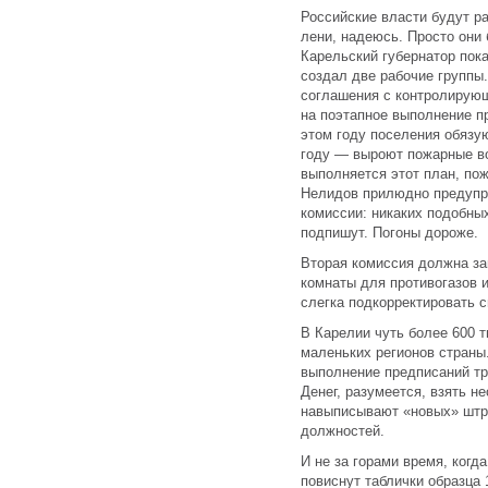
Российские власти будут ра
лени, надеюсь. Просто они 
Карельский губернатор пока
создал две рабочие группы
соглашения с контролирующ
на поэтапное выполнение п
этом году поселения обяз
году — выроют пожарные во
выполняется этот план, по
Нелидов прилюдно предупре
комиссии: никаких подобны
подпишут. Погоны дороже.
Вторая комиссия должна за
комнаты для противогазов и
слегка подкорректировать с
В Карелии чуть более 600 т
маленьких регионов страны
выполнение предписаний тр
Денег, разумеется, взять н
навыписывают «новых» штра
должностей.
И не за горами время, когд
повиснут таблички образца 