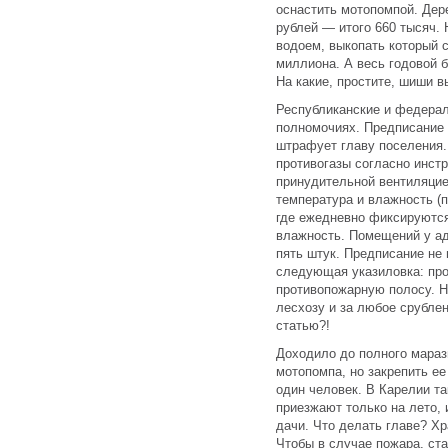
оснастить мотопомпой. Дере
рублей — итого 660 тысяч.
водоем, выкопать который 
миллиона. А весь годовой 
На какие, простите, шиши 
Республиканские и федерал
полномочиях. Предписание 
штрафует главу поселения.
противогазы согласно инст
принудительной вентиляци
температура и влажность (п
где ежедневно фиксируютс
влажность. Помещений у ад
пять штук. Предписание не
следующая указиловка: про
противопожарную полосу. Н
лесхозу и за любое срубле
статью?!
Доходило до полного мараз
мотопомпа, но закрепить ее
один человек. В Карелии та
приезжают только на лето, 
дачи. Что делать главе? Хр
Чтобы в случае пожара, ста