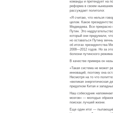
команды и претендует на по
реформа в своем нынешнем
рассуждает политолог.
«Я считаю, что нельзя гово
целом. Какое президентств
Медведева. Все прекрасно 
Путин. Это надругательств
который они придумали, что
но оставаться Путину вечн
об итогах президентства Ме
2008—2012 годов. Но за эт
болезни путинского режима
В качестве примера он наз
«Такая система не может ра
инноваций, поэтому она ос
Несмотря на то что политт
«великая энергетическая д
придатком Китая и западны
Наш собеседник напоминает
мозгов» — молодых образов
поисках лучшей жизни.
Еще один итог — пылающий