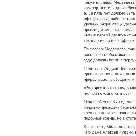
Также в планах Медведева 
комфортности ведения бизне
е. За пять лет должно быть
эффективных рабочих мест 
уровень безработицы должен
производительность труда 
быть в первой десятке стр
технологий во всех сферах
По словам Медведева, так
российского образования — 
году должны войти в перву
Политолог Андрей Пионтко
сравнивает их с докладами
приравнивает к обещаниям 
«Это просто что-то чудовищ
полной некомпетентности», 
Основной упор был сделан н
Недавно президент Германии
кредит под низкие проценты
подобные схемы, но в отста
Кроме того, Медведев гово
«Но даже Алексей Кудрин, п