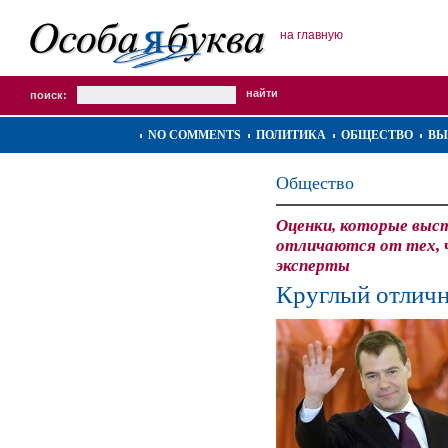
на главную
поиск:
NO COMMENTS
ПОЛИТИКА
ОБЩЕСТВО
ВЫ
Общество
Оценки, которые выст
отличаются от тех,
эксперты
Круглый отлич