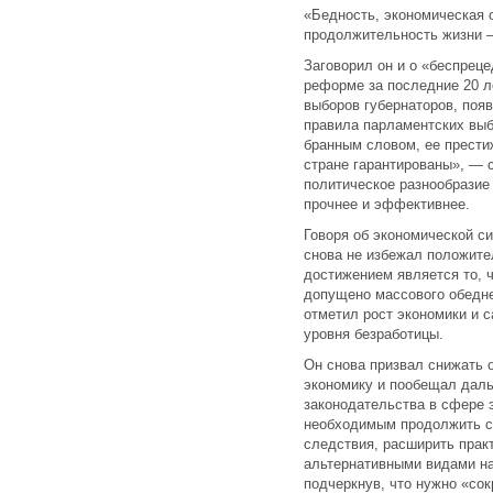
«Бедность, экономическая о
продолжительность жизни 
Заговорил он и о «беспрец
реформе за последние 20 л
выборов губернаторов, появ
правила парламентских выб
бранным словом, ее прести
стране гарантированы», — с
политическое разнообразие 
прочнее и эффективнее.
Говоря об экономической с
снова не избежал положите
достижением является то, 
допущено массового обедне
отметил рост экономики и 
уровня безработицы.
Он снова призвал снижать 
экономику и пообещал даль
законодательства в сфере 
необходимым продолжить с
следствия, расширить прак
альтернативными видами на
подчеркнув, что нужно «со