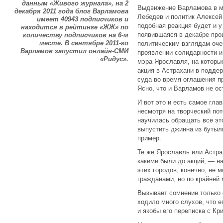
данным «Живого журнала», на 2
Выдвижение Варламова в м
декабря 2011 года блог Варламова
Лебедев и политик Алексей
имеет 40943 подписчиков и
подобная реакция будет и 
находится в рейтинге «ЖЖ» по
появившаяся в декабре про
количеству подписчиков на 6-м
месте. В сентябре 2011-го
политическим взглядам оче
Варламов запустил онлайн-СМИ
проявлении солидарности 
«Ридус».
мэра Ярославля, на которы
акция в Астрахани в подде
суда во время оглашения пр
Ясно, что и Варламов не ос
И вот это и есть самое гла
несмотря на творческий пот
научилась обращать все эт
выпустить джинна из бутыл
пример.
Те же Ярославль или Астра
какими были до акций, — н
этих городов, конечно, не 
гражданами, но по крайней 
Вызывает сомнение только 
ходило много слухов, что 
и якобы его переписка с Кр