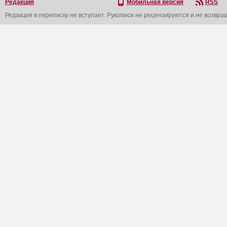
Редакция
Мобильная версия
RSS
Редакция в переписку не вступает. Рукописи не рецензируются и не возвра