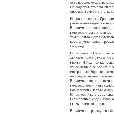
есть несколько здравых иде
Но подается это в такой фо
спрашивая, что же это за б
На фоне победы в Ярославл
разворачивающейся в Астра
Варламов, получающий день
подтвердилось, и начинает 
там еще планирует сделать
коем случае нельзя превра
клоунаду.
Пользователи Сети с легкой
«бездельников», как о них 
премии «Ника», когда Ксен
относительно ее ролика в 
интернет-сообщество актив
— «бездельники», «хомячки
Варламов этот стереотип с
пользователей, и его самог
называемой «Партии Интерне
Интернете и кого Всемирная
несогласные, среди которых
якобы такие же клоуны.
Варламов — раскрученный н