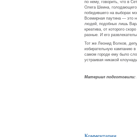
по нему, говорить, что в Се
Олега Шеина, голодающего 
победившего на выборах мэ
Всемирная паутина — это н
людей, подобных лишь Варл
креатива, от которого скор
разные. И его развлекатель
Тот же Леонид Волков, депу
избирательную кампанию в о
самом городе ему было сло
устраивая никакой клоунады
Материал подготовили:
Комментарии