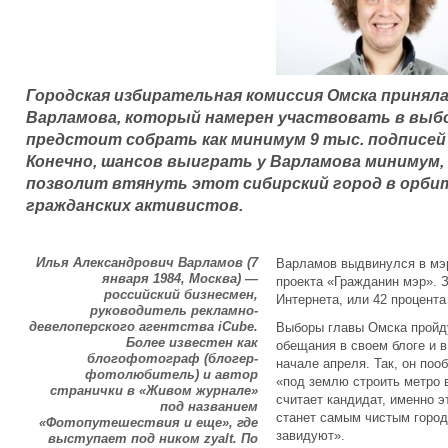
Городская избирательная комиссия Омска принял
Варламова, который намерен участвовать в выбор
предстоит собрать как минимум 9 тыс. подписей
Конечно, шансов выиграть у Варламова минимум,
позволит втянуть этот сибирский город в орби
гражданских активистов.
Илья Александрович Варламов (7
Варламов выдвинулся в мэр
января 1984, Москва) —
проекта «Гражданин мэр». 
российский бизнесмен,
Интернета, или 42 процента
руководитель рекламно-
девелоперского агентства iCube.
Выборы главы Омска пройду
Более известен как
обещания в своем блоге и в
блогофотограф (блогер-
начале апреля. Так, он поо
фотолюбитель) и автор
«под землю строить метро 
странички в «Живом журнале»
считает кандидат, именно 
под названием
станет самым чистым город
«Фотопутешествия и еще», где
завидуют».
выступает под ником zyalt. По