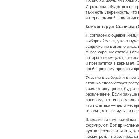
Но его личность по большом
Играть роль будет его прог
таки есть уверенность, что
интерес омичей к политичес
Комментирует Станислав 
Я согласен с оценкой иниц
выборах Омска, уже озвуче
выдвижение выгодно лишь в
много хороших статей, нап
авторы утверждают, что есл
и превратится в карнавал. 
пообещавшему провести кр
Участие в выборах и в про
столько способствует росту
создает ощущение, будто п
развлечение. Если раньше к
опасному, то теперь у власт
что политика — дело несер
говорят, что его чуть ли н
Варламов и ему подобные т
формируют. Вот прикольные
нужно перевоспитывать, ко
посмотреть, что же предлаг