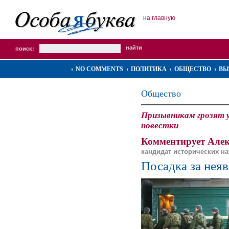
на главную
поиск:
NO COMMENTS
ПОЛИТИКА
ОБЩЕСТВО
ВЫ
Общество
Призывникам грозят у
повестки
Комментирует Алек
кандидат исторических на
Посадка за нея