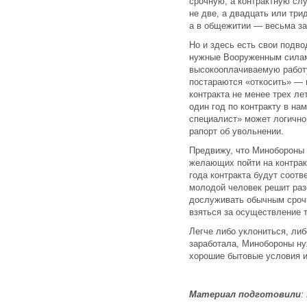
срочную, а контрактную сл
не две, а двадцать или три
а в общежитии — весьма за
Но и здесь есть свои подво
нужные Вооруженным силам
высокооплачиваемую работу.
постараются «откосить» — 
контракта не менее трех ле
один год по контракту в на
специалист» может логично 
рапорт об увольнении.
Предвижу, что Минобороны 
желающих пойти на контракт
года контракта будут соотв
молодой человек решит раз
дослуживать обычным срочн
взяться за осуществление т
Легче либо уклониться, либ
заработала, Минобороны ну
хорошие бытовые условия и
Материал подготовили
: