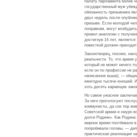
палату парламента более ч
государственный муж убежд
обязанность призывника явл
двух недель после опублик
призыве. Если молодой чело
поправкам, могут возбудить
провел аналогию с получен
достигнув 14 лет, является
повесткой должен приходит
Законотворец, похоже, нах
реальности. То, что армия 
который не может ничего т
если он по профессии не ра
написанное выше), — общеи
ежегодно тысячи юношей. И
хоть десять карающих зако
Но самое ужасное заключает
За него проголосуют послу
коммунисты, да сих пор ж
Советской армии и хмуро в
долги Родине». Как Родина
мирное время поотбивали в 
попробивали головы, — деп
практическая реализация з