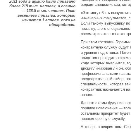
2011 года в армию было призвано
редким специалистам, кото
более 218 тыс. человек, а осенью
— 138,5 тыс. человек. План
«Это могут быть выпускник
весеннего призыва, который
инженерных факультетов, 
начнется 1 апреля, пока не
Если такому выпускнику по
обнародован.
призыву, а его специальнос
рассматривать его на конт
При этом господин Горемык
контрактную службу будут 
и уровню подготовки. Поте
придется проходить трехме
ходе которых выяснится, го
дисциплинирован ли он, об
профессиональными навыкам
предварительный отбор, нап
специальности, которая зай
контрактник назначается н
начале.
Данные схемы будут исполь
порядке исключения — толь
остальном приоритет будет
прошел срочную службу.
А теперь о неприятном. Се