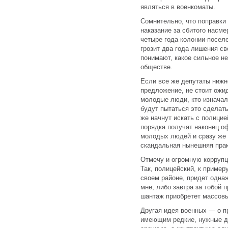
являться в военкоматы.
Сомнительно, что поправки 
наказание за сбитого насм
четыре года колонии-поселе
грозит два года лишения с
понимают, какое сильное н
обществе.
Если все же депутаты нижн
предложение, не стоит ожид
молодые люди, кто изначал
будут пытаться это сделать
же начнут искать с полицие
порядка получат наконец о
молодых людей и сразу же 
скандальная нынешняя прак
Отмечу и огромную корруп
Так, полицейский, к примеру
своем районе, придет одна
мне, либо завтра за тобой п
шантаж приобретет массовы
Другая идея военных — о п
имеющим редкие, нужные д