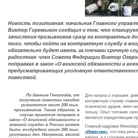
Новость позитивная: начальник Главного управл
Виктор Горемыкин сообщил о том, что планируе
зачисления призывников сразу на контрактные д
того, чтобы пойти на контрактную службу в воо
обязательно будет иметь за плечами срочную слу
радостная: член Совета Федерации Виктор Озеров
поправках в закон «О воинской обязанности и вое
предусматривающих уголовную ответственность 
повесткой.
По данным Генштаба, от
Для начала о хорошем: дей
получения повестки сегодня
контрактную службу главно
уклоняются около 200 тыс.
психически здоров, имел в
призывников. Таким образом, в
пользу. Опыт топтания сапо
случае принятия поправок в
является определяющим при
закон «О воинской обязанности и
военной службе» в России может
Главный кадровик Миноборо
быть возбуждено около 200 тыс.
«Известия»
, что пока речь
уголовных дел. Напомним, весной
набора, а о создании возм