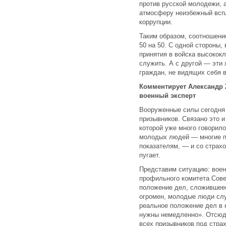
против русской молодежи,
атмосферу неизбежный вспл
коррупции.
Таким образом, соотношени
50 на 50. С одной стороны,
принятия в войска высоко
служить. А с другой — эти
граждан, не видящих себя 
Комментирует Александр 
военный эксперт
Вооруженные силы сегодня
призывников. Связано это и
которой уже много говорил
молодых людей — многие п
показателям, — и со страх
пугает.
Представим ситуацию: воен
профильного комитета Сове
положение дел, сложившеес
огромен, молодые люди слу
реальное положение дел в 
нужны немедленно». Отсюд
всех призывников под стра