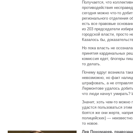
Получается, что коллектив
противодействия несправед
сегодня можно что-то доби
регионального отделения о
есть все правовые основани
из 203 председатели избир
городской власти, просто 
Казалось бы, доказательств
Но пока власть не осознала
принятия кардинальных реш
комиссия едет, блогеры пи
то делать.
Почему вдруг возникла така
невозможно, но факт налиц
штрафовать, а не отправля
Лермонтове удалось добить
что люди начнут умирать? 
Значит, хоть чем-то можно
удастся пользоваться этим
боятся же они жертв, напри
полицейских) — неизвестно.
то новое.
Лев Пономарев, правозащ