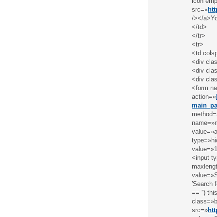
icon empt
src=«
ht
/></a>Yo
</td>
</tr>
<tr>
<td cols
<div cla
<div cla
<div cla
<form n
action=«
main_pa
method=»
name=»m
value=»a
type=»hi
value=»1
<input t
maxlengt
value=»S
′Search fo
== ′′) th
class=»b
src=»
ht