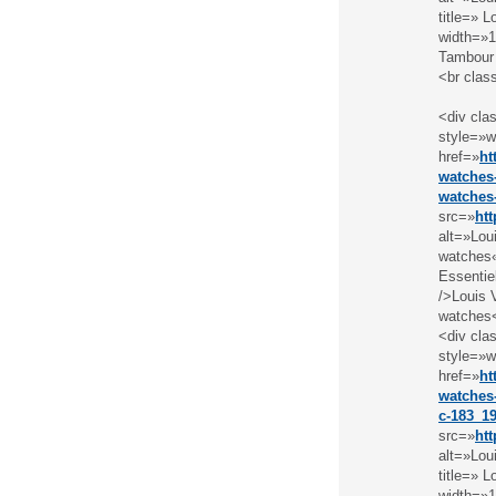
title=» 
width=»1
Tambour 
<br clas
<div cla
style=»w
href=»
ht
watches-
watches
src=»
ht
alt=»Lou
watches«
Essentie
/>Louis 
watches
<div cla
style=»w
href=»
ht
watches-
c-183_1
src=»
ht
alt=»Lou
title=» 
width=»1