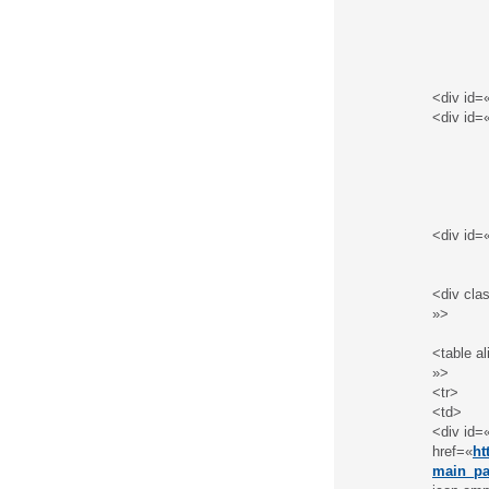
<div id=
<div id=
<div id=
<div cla
»>
<table al
»>
<tr>
<td>
<div id
href=«
ht
main_pa