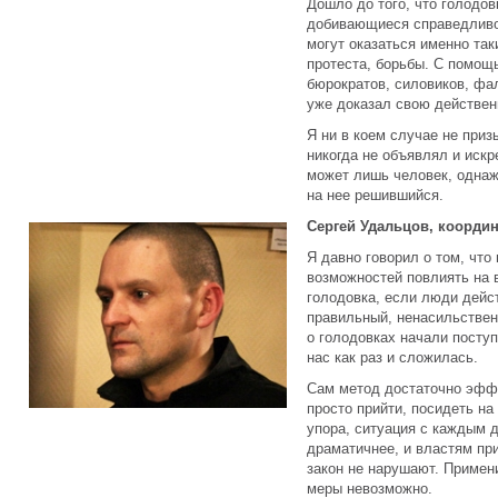
Дошло до того, что голодов
добивающиеся справедливо
могут оказаться именно та
протеста, борьбы. С помощ
бюрократов, силовиков, фа
уже доказал свою действен
Я ни в коем случае не приз
никогда не объявлял и искр
может лишь человек, однаж
на нее решившийся.
Сергей Удальцов, коорди
Я давно говорил о том, что 
возможностей повлиять на в
голодовка, если люди дейст
правильный, ненасильствен
о голодовках начали поступ
нас как раз и сложилась.
Сам метод достаточно эфф
просто прийти, посидеть на
упора, ситуация с каждым 
драматичнее, и властям пр
закон не нарушают. Примен
меры невозможно.