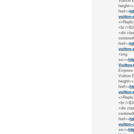
Vuitton 
height=»
href=»
ht
vuitton-
«>Replic
<br />$1
<div cl
centered
href=»
ht
vuitton
<img
src=»
ht
Vuitton
Emprise 
Vuitton 
height=»
href=»
ht
vuitton
«>Replic
<br />$1
<div cl
centered
href=»
ht
vuitton-
src=»
ht