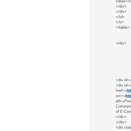
value=»S
</div>
</div>
</td>
</tr>
</table>
</div>
<div id=
<div id=
href=»
ht
src=»
ht
alt=»Pow
Commerce
of E-Com
</div>
</div>
<div cla