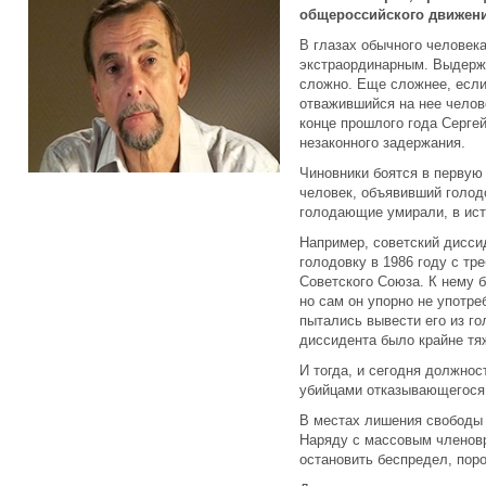
общероссийского движени
В глазах обычного человек
экстраординарным. Выдерж
сложно. Еще сложнее, если
отважившийся на нее челове
конце прошлого года Сергей
незаконного задержания.
Чиновники боятся в первую 
человек, объявивший голодо
голодающие умирали, в ист
Например, советский дисси
голодовку в 1986 году с т
Советского Союза. К нему 
но сам он упорно не употре
пытались вывести его из г
диссидента было крайне т
И тогда, и сегодня должнос
убийцами отказывающегося 
В местах лишения свободы 
Наряду с массовым членов
остановить беспредел, пор