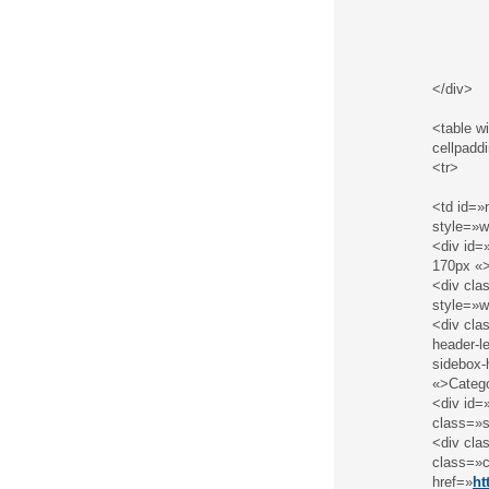
</div>
<table w
cellpadd
<tr>
<td id=
style=»w
<div id=
170px «
<div cla
style=»w
<div cla
header-l
sidebox-
«>Catego
<div id=
class=»
<div cla
class=»c
href=»
ht