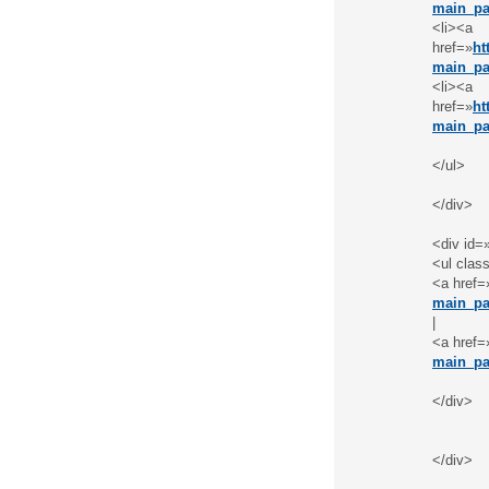
main_pa
<li><a
href=»
ht
main_pa
<li><a
href=»
ht
main_pa
</ul>
</div>
<div id=
<ul class
<a href=
main_pa
|
<a href=
main_pa
</div>
</div>