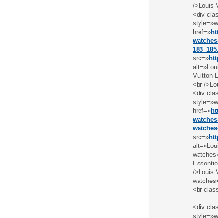
/>Louis 
<div cla
style=»w
href=»
ht
watches-
183_185
src=»
ht
alt=»Lou
Vuitton 
<br />Lo
<div cla
style=»w
href=»
ht
watches-
watches
src=»
ht
alt=»Lou
watches«
Essentie
/>Louis 
watches
<br clas
<div cla
style=»w