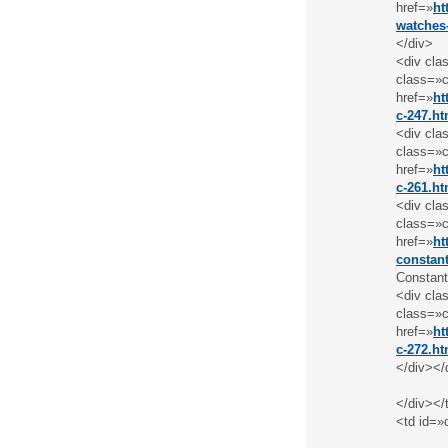
href=»
ht
watches
</div>
<div cla
class=»c
href=»
ht
c-247.ht
<div cla
class=»c
href=»
ht
c-261.ht
<div cla
class=»c
href=»
ht
constant
Constant
<div cla
class=»c
href=»
ht
c-272.ht
</div></
</div></
<td id=»