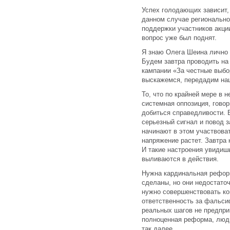
Успех голодающих зависит, 
данном случае регионально
поддержки участников акци
вопрос уже был поднят.
Я знаю Олега Шеина лично 
Будем завтра проводить на
кампании «За честные выбо
выскажемся, передадим на
То, что по крайней мере в 
системная оппозиция, говор
добиться справедливости.
серьезный сигнал и повод 
начинают в этом участвова
напряжение растет. Завтра к
И такие настроения увидишь
выливаются в действия.
Нужна кардинальная рефор
сделаны, но они недостаточ
нужно совершенствовать ко
ответственность за фальси
реальных шагов не предпри
полноценная реформа, люди
так далее.