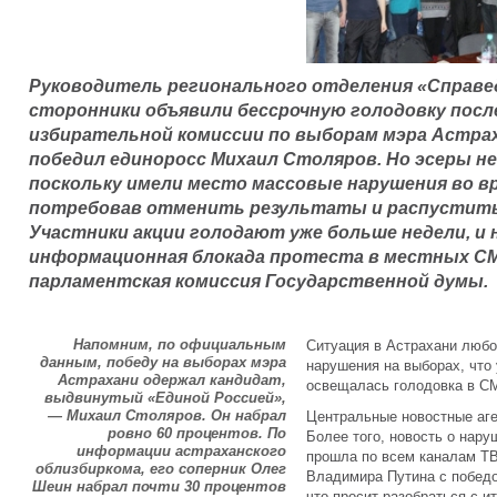
Руководитель регионального отделения «Справед
сторонники объявили бессрочную голодовку посл
избирательной комиссии по выборам мэра Астрах
победил единоросс Михаил Столяров. Но эсеры не
поскольку имели место массовые нарушения во вр
потребовав отменить результаты и распустить
Участники акции голодают уже больше недели, и 
информационная блокада протеста в местных СМИ
парламентская комиссия Государственной думы.
Напомним, по официальным
Ситуация в Астрахани любо
данным, победу на выборах мэра
нарушения на выборах, что 
Астрахани одержал кандидат,
освещалась голодовка в С
выдвинутый «Единой Россией»,
— Михаил Столяров. Он набрал
Центральные новостные аген
ровно 60 процентов. По
Более того, новость о нар
информации астраханского
прошла по всем каналам ТВ
облизбиркома, его соперник Олег
Владимира Путина с победо
Шеин набрал почти 30 процентов
что просит разобраться с и