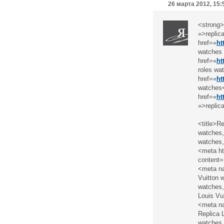
26 марта 2012, 15:
<strong>
»>replic
href=«
ht
watches 
href=«
ht
roles wa
href=«
ht
watches<
href=«
ht
»>replic
<title>R
watches,
watches,
<meta ht
content=
<meta n
Vuitton 
watches,
Louis Vu
<meta na
Replica 
watches,