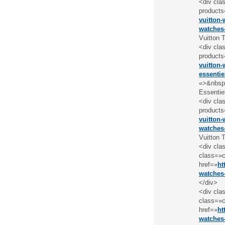
<div cla
products
vuitton-
watches
Vuitton 
<div cla
products
vuitton-
essentie
«>&nbsp;
Essentie
<div cla
products
vuitton-
watches
Vuitton 
<div cla
class=»c
href=»
ht
watches
</div>
<div cla
class=»c
href=»
ht
watches