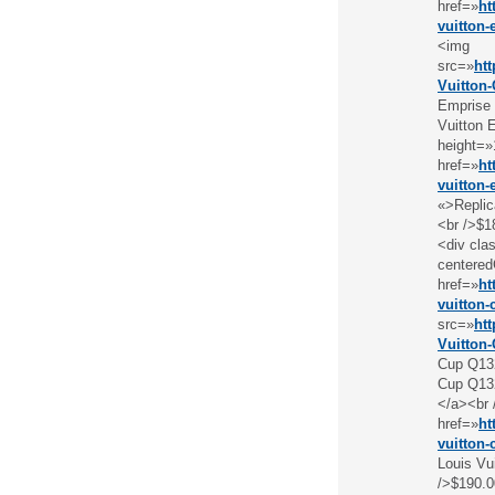
href=»
ht
vuitton-
<img
src=»
ht
Vuitton
Emprise 
Vuitton 
height=»
href=»
ht
vuitton-
«>Replic
<br />$1
<div cl
centered
href=»
ht
vuitton-
src=»
ht
Vuitton
Cup Q132
Cup Q132
</a><br 
href=»
ht
vuitton-
Louis Vu
/>$190.0