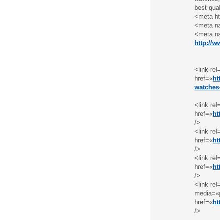
best qual
<meta ht
<meta na
<meta na
http://w
<link re
href=«
ht
watches
<link re
href=«
ht
/>
<link re
href=«
ht
/>
<link re
href=«
ht
/>
<link re
media=«p
href=«
ht
/>