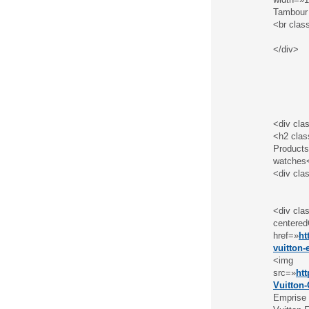
Tambour 
<br clas
</div>
<div cl
<h2 cla
Products
watches<
<div cla
<div cl
centered
href=»
ht
vuitton-
<img
src=»
ht
Vuitton
Emprise 