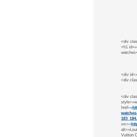
<div cla
<h1 id=»
watches
<div id=
<div cla
<div cla
style=»w
href=»
ht
watches-
183_184
src=»
ht
alt=»Lou
Vuitton 