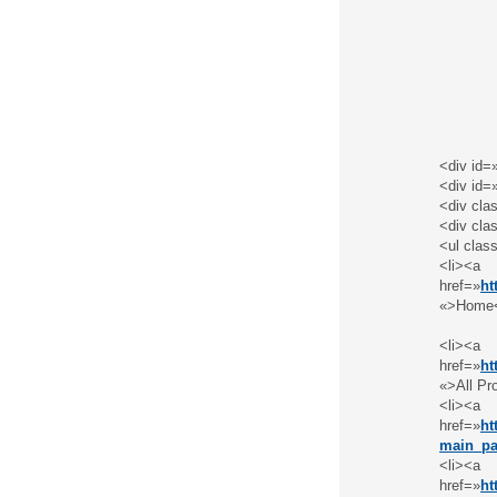
<div id=
<div id=
<div cla
<div cla
<ul clas
<li><a
href=»
ht
«>Home<
<li><a
href=»
ht
«>All Pr
<li><a
href=»
ht
main_pa
<li><a
href=»
ht