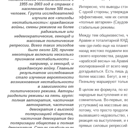
1955 по 2003 год в странах с
Интересно, что выводы стэ
населением более 500 тыс.
С одной стороны, утверждае
человек. Группа исследователей
эффективнее, чем их силово
изучила все «эпизоды
«полные автаркии» (Саудов
нестабильности»: гражданские
войны, смены режимов на более
стабильные режимы.
радикальные или
Между тем общеизвестно, ч
недемократические, геноцид и
Аравии и тоталитарной КН
массовые политические
репрессии. Всего таких эпизодов
чем где-либо еще на планет
было около 120, причем
назад жестоко подавили во
некоторые включали несколько
своего королевства, разда
признаков нестабильности —
«арабской весны» на Арави
например, и геноцид, и
изолированной от всего ми
гражданскую войну. Главным
догадываться. Есть лишь да
результатом исследования
более массово. Бегут, а н
стало изучение вероятности
Пхеньяну маршируют тольк
возникновения нестабильности
в зависимости от
В целом же формула, по ко
политического режима. Авторы
народные выступления и ес
разделили режимы на пять групп:
сомнительна. Во-первых, во
полная автократия, частичная
автократия, частичная
уступками) на массовые акц
демократия с высокой
потому, что просто продол
поляризацией общества,
вызвавшего недовольство, н
частичная демократия без
реакция на выступления, и 
поляризации общества и полная
прямых силовых репрессий 
демократия. Самым стабильным