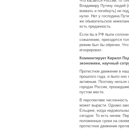
Что касается России, то т
Владимиру Путину людей (п
воевать и погибнуть) не по
нулю. Нет у господина Пути
же обывательское нежелани
есть преданность.
Если бы в РФ были сплочен
сожалению, приходится тол
режим был бы обречен. Что
игнорировал.
Комментирует Кирилл По
экономики, научный сотр
Протестное движение в наш
прошлого года, и было оно 
активным. Поэтому нельзя с
городах России, прошедшие
пустом месте.
В перспективе численность 
может вырасти. Однако зако
Ельцине, когда недовольны
сегодня. То есть ничем. Пе
положенные сроки на своем 
протестное движение против