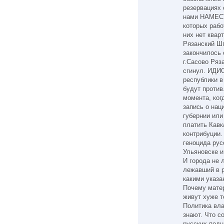
резервациях 
нами НАМЕСТ
которых рабо
них нет квар
Рязанский Шп
закончилось 
г.Сасово Ряз
сгинул. ИДИ
республики в
будут проти
момента, ког
запись о нац
губернии или
платить Кавк
контрибуции.
геноцида рус
Ульяновске и
И города не 
лежавший в р
какими указа
Почему матер
живут хуже т
Политика вл
знают. Что с
русских подн