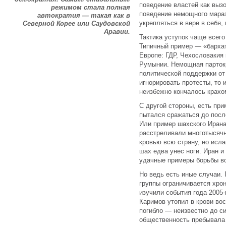
поведение властей как вызо
режимом стала полная
поведение немощного мара
автократия — такая как в
укрепляться в вере в себя,
Северной Корее или Саудовской
Аравии.
Тактика уступок чаще всег
Типичный пример — «бархат
Европе: ГДР, Чехословакия
Румынии. Немощная партокр
политической поддержки от
игнорировать протесты, то 
неизбежно кончалось крахо
С другой стороны, есть пр
пытался сражаться до посл
Или пример шахского Ирана
расстреливали многотысячн
кровью всю страну, но исл
шах едва унес ноги. Иран 
удачные примеры борьбы во
Но ведь есть иные случаи.
группы ограничивается хрон
изучили события года 2005-
Каримов утопил в крови во
погибло — неизвестно до си
общественность пребывала 