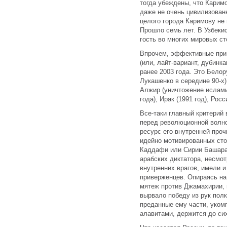
тогда убеждены, что Каримо
даже не очень цивилизован
целого города Каримову не 
Прошло семь лет. В Узбеки
гость во многих мировых ст
Впрочем, эффективные при
(или, лайт-вариант, дубинк
ранее 2003 года. Это Бело
Лукашенко в середине 90-х)
Алжир (уничтожение ислами
года), Ирак (1991 год), Росс
Все-таки главный критерий
перед революционной волной
ресурс его внутренней проч
идейно мотивированных ст
Каддафи или Сирии Башара 
арабских диктатора, несмот
внутренних врагов, имели 
приверженцев. Опираясь на
мятеж против Джамахирии,
вырвало победу из рук полк
преданные ему части, уком
алавитами, держится до сих