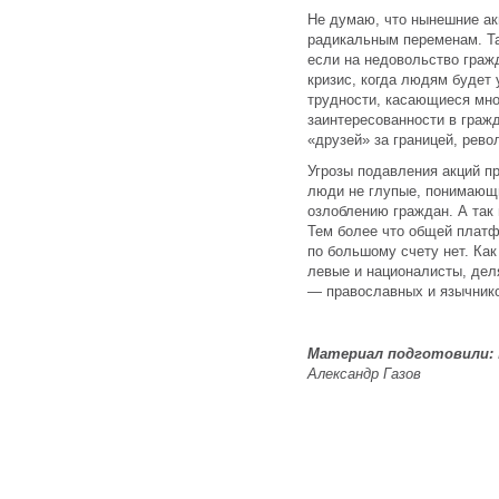
Не думаю, что нынешние ак
радикальным переменам. Та
если на недовольство граж
кризис, когда людям будет 
трудности, касающиеся мно
заинтересованности в граж
«друзей» за границей, рев
Угрозы подавления акций пр
люди не глупые, понимающи
озлоблению граждан. А так 
Тем более что общей платф
по большому счету нет. Как
левые и националисты, дел
— православных и язычнико
Материал подготовили:
Александр Газов