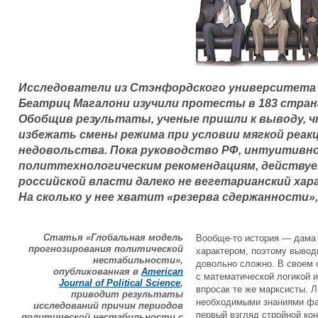
Исследователи из Стэнфордского университета Р
Беатриц Магалони изучили протесты в 183 странах
Обобщив результаты, ученые пришли к выводу, ч
избежать смены режима при условии мягкой реакц
недовольства. Пока руководство РФ, интуитивно
политтехнологическим рекомендациям, действует
российской власти далеко не вегетарианский ха
На сколько у нее хватит «резерва сдержанности»
Статья «Глобальная модель
Вообще-то история — дама 
прогнозирования политической
характером, поэтому выводи
нестабильности»,
довольно сложно. В своем 
опубликованная в
American
с математической логикой 
Journal of Political Science
,
впросак те же марксисты. 
приводит результаты
необходимыми знаниями фак
исследований причин периодов
первый взгляд стройной кон
политической нестабильности с