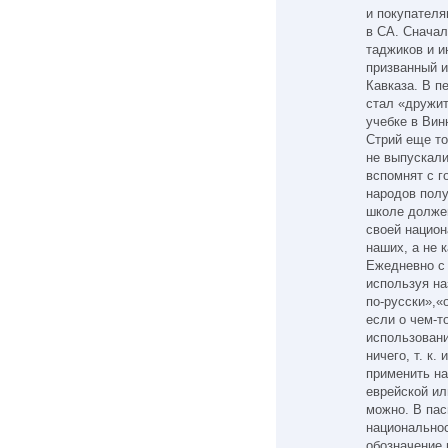
и покупателя
в СА. Сначал
таджиков и и
призванный и
Кавказа. В п
стал «дружит
учебке в Вин
Стрий еще то
не выпускали
вспомнят с г
народов полу
школе долже
своей национ
наших, а не 
Ежедневно с 
используя на
по-русски»,«о
если о чем-т
использовани
ничего, т. к.
применить на
еврейской ил
можно. В пас
национальнос
обозначение