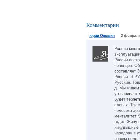
Комментарии
юрий Орешин
2 февраля
Россия много
эксплуатации
России состо
чеченцев. Об
составляет 
России. Я РУ
Русские. Тов
д. Мы живем 
уговаривает 
будет терпет
словах. Так 
человека хра
менталитет К
гадят. Живут
никудышные, 
народов» я у
нашем селе.