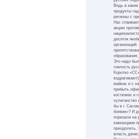
Ведь в какие
продукты гад
регионы с п
Нас спаивают
акцию против
националиста
десяток якоб
организаций.
препятствова
образования,
Это надо был
гнилость рус
Коротко «СС»
вздрагивают)
майках и с н
прибыть офиц
костюмах и г
хулиганство 
бы в г. Сасо
боевик»? И д
порезали на 
кавказцами п
преодолеть, 
власть денег