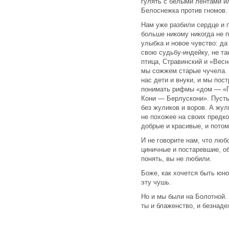
гулять с белыми лентами ил
Белоснежка против гномов.
Нам уже разбили сердце и 
больше никому никогда не п
улыбка и новое чувство: да 
свою судьбу-индейку, не та
птица, Стравинский и «Вес
мы сожжем старые чучела. 
нас дети и внуки, и мы пос
понимать рифмы «дом — «Г
Кони — Берлускони». Пуст
без жуликов и воров. А жу
не похожее на своих предко
добрые и красивые, и пото
И не говорите нам, что лю
циничные и постаревшие, об
понять, вы не любили.
Боже, как хочется быть юно
эту чушь.
Но и мы были на Болотной.
ты и блаженство, и безнаде