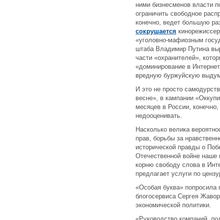
ними бизнесменов власти 
ограничить свободное расп
конечно, ведет большую ра
сокрушается
кинорежиссер
«уголовно-мафиозным госуд
штаба Владимир Путина вы
части «охранителей», котор
«доминирование в Интернете
вредную буржуйскую выдум
И это не просто самодурств
весне», в кампании «Оккупи
месяцев в России, конечно,
недооценивать.
Насколько велика вероятнос
прав, борьбы за нравствен
исторической правды о Поб
Отечественной войне наше 
корню свободу слова в Интер
предлагает услуги по ценз
«Особая буква» попросила 
блогосервиса Сергея Жавор
экономической политики.
«Руководство компаний, подо