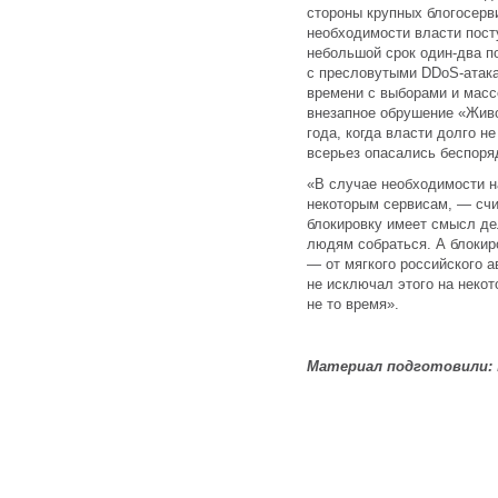
стороны крупных блогосерв
необходимости власти пост
небольшой срок один-два п
с пресловутыми DDoS-атак
времени с выборами и мас
внезапное обрушение «Жив
года, когда власти долго н
всерьез опасались беспоря
«В случае необходимости н
некоторым сервисам, — счи
блокировку имеет смысл де
людям собраться. А блокир
— от мягкого российского а
не исключал этого на некот
не то время».
Материал подготовили: