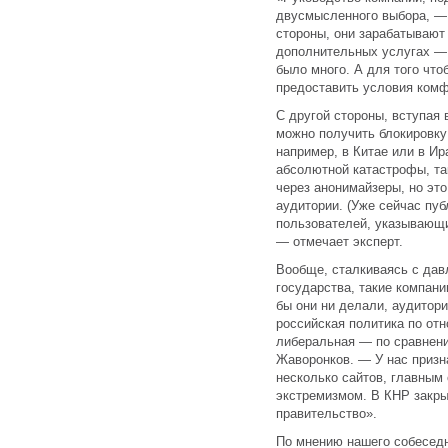
двусмысленного выбора, — 
стороны, они зарабатывают
дополнительных услугах — 
было много. А для того чт
предоставить условия комф
С другой стороны, вступая
можно получить блокировку 
например, в Китае или в Ир
абсолютной катастрофы, та
через анонимайзеры, но это
аудитории. (Уже сейчас пу
пользователей, указывающ
— отмечает эксперт.
Вообще, сталкиваясь с дав
государства, такие компан
бы они ни делали, аудитори
российская политика по от
либеральная — по сравнени
Жаворонков. — У нас призн
несколько сайтов, главным
экстремизмом. В КНР закры
правительство».
По мнению нашего собеседн