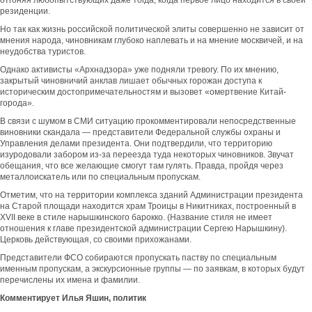
отгоняя любопытствующих даже тогда, когда первое лицо находится в своей
резиденции.
Но так как жизнь российской политической элиты совершенно не зависит от
мнения народа, чиновникам глубоко наплевать и на мнение москвичей, и на
неудобства туристов.
Однако активисты «Архнадзора» уже подняли тревогу. По их мнению,
закрытый чиновничий анклав лишает обычных горожан доступа к
историческим достопримечательностям и вызовет «омертвение Китай-
города».
В связи с шумом в СМИ ситуацию прокомментировали непосредственные
виновники скандала — представители Федеральной службы охраны и
Управления делами президента. Они подтвердили, что территорию
изуродовали забором из-за переезда туда некоторых чиновников. Звучат
обещания, что все желающие смогут там гулять. Правда, пройдя через
металлоискатель или по специальным пропускам.
Отметим, что на территории комплекса зданий Администрации президента
на Старой площади находится храм Троицы в Никитниках, построенный в
XVII веке в стиле нарышкинского барокко. (Название стиля не имеет
отношения к главе президентской администрации Сергею Нарышкину).
Церковь действующая, со своими прихожанами.
Представители ФСО собираются пропускать паству по специальным
именным пропускам, а экскурсионные группы — по заявкам, в которых будут
перечислены их имена и фамилии.
Комментирует Илья Яшин, политик