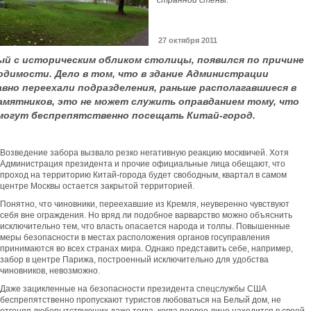
странной стены.
27 октября 2011
ый с историческим обликом столицы, появился по причине
одимости. Дело в том, что в здание Администрации
авно переехали подразделения, раньше располагавшиеся в
амятников, это не может служить оправданием тому, что
смогут беспрепятственно посещать Китай-город.
Возведение забора вызвало резко негативную реакцию москвичей. Хотя
Администрация президента и прочие официальные лица обещают, что
проход на территорию Китай-города будет свободным, квартал в самом
центре Москвы остается закрытой территорией.
Понятно, что чиновники, переехавшие из Кремля, неуверенно чувствуют
себя вне ограждения. Но вряд ли подобное варварство можно объяснить
исключительно тем, что власть опасается народа и толпы. Повышенные
меры безопасности в местах расположения органов госуправления
принимаются во всех странах мира. Однако представить себе, например,
забор в центре Парижа, построенный исключительно для удобства
чиновников, невозможно.
Даже зацикленные на безопасности президента спецслужбы США
беспрепятственно пропускают туристов любоваться на Белый дом, не