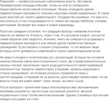
Паранойя — профессиональное заболевание власти. Заставили
Триумфальную площадь в Москве, чтобы на ней не собирались
представители несистемной оппозиции. Теперь огородили здание
Администрации президента, опасаясь массовых акций недовольных. В таком
шаге властей нет ничего удивительного. Государство понимает, что ему есть
чего бояться, и оно отгораживается от своего же народа ОМОНом, стенами,
автозаками. Возводит все новые и новые баррикады.
Простые граждане осознают, что грядущие выборы таковыми в полном
смысле не являются. И власть, зная о том, что россияне в курсе, пытается
таким образом себя защитить. Конечно, никто не собирается штурмовать
Администрацию президента или любые другие правительственные
учреждения. Если говорить о наших сторонниках, то это мирные люди,
которые хотят добиваться изменений в стране цивилизованным путем.
Не вижу я сегодня и политических сил, организаций, которые бы готовили
насильственную смену конституционного строя. Да и правоохранительные
органы считают пресечение такого рода деятельности своей первейшей
обязанностью. Бандиты свирепствуют в Кущевке, уровень коррупции в
стране зашкаливает, но полиция успешно стравляется лишь с
протестующими, отправляя их за решетку, арестовывая превентивно. Но во
власти страх все равно живет: знает кошка, чье мясо съела.
После выборов с принятием новых непопулярных мер экономические
проблемы усугубятся, протестные настроения усилятся, митинги
недовольных станут более многочисленными. Однако стихийных бунтов нам
ожидать все равно не стоит.