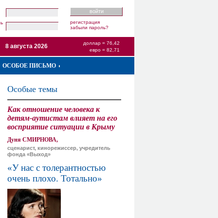
регистрация
ль
забыли пароль?
доллар = 76,42
8 августа 2026
евро = 82,71
ОСОБОЕ ПИСЬМО
Особые темы
Как отношение человека к
детям-аутистам влияет на его
восприятие ситуации в Крыму
Дуня СМИРНОВА,
сценарист, кинорежиссер, учредитель
фонда «Выход»
«У нас с толерантностью
очень плохо. Тотально»