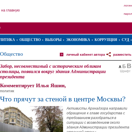
логин
на главную
паро
ЛИТИКА
ОБЩЕСТВО
ВЫБОРЫ
ЭКОНОМИКА
КОРРУПЦИЯ
СУД
Общество
личный кабинет автора
разместить
В
Забор, несовместимый с историческим обликом
Б
А
столицы, появился вокруг здания Администрации
Шрифт
президента
Комментирует Илья Яшин,
политик
Что прячут за стеной в центре Москвы?
Активисты Архнадзора направили
обращение к главе государства с
требованием разобраться в
ситуации с возведением около
здания Администрации президента