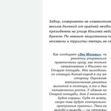
Забор, совершенно не совместим
весьма далекой от крайней необх
президента на улице Ильинка нед
Кремле. По мнению защитников п
москвичи и туристы теперь не 
Как сообщает
«Эхо Москвы»
, «в
решетку упираешься
практически сразу, как только
сворачиваешь с Ильинки на
Старую площадь. Или выходишь
со станции Китай-город в ту же
сторону. Огромная
металлическая решетка
высотой в полтора, а то и два
человеческих роста. У здания на
Старой площади, дом 2 несколько
будок охраны. Судя по всему,
скоро там будут контрольно-
пропускные пункты». Пока на
въезде и выезде — со стороны