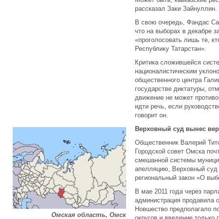
рассказал Заки Зайнуллин.
В свою очередь, Фандас Са
что на выборах в декабре з
«проголосовать лишь те, кт
Республику Татарстан».
Критика сложившейся систе
националистическим уклоно
общественного центра Гали
государстве диктатуры, отм
движение не может противо
идти речь, если руководст
говорит он.
Верховный суд вынес вер
Общественник Валерий Тито
Городской совет Омска поч
смешанной системы муници
апелляцию, Верховный суд 
региональный закон «О выб
В мае 2011 года через пар
администрация продавила о
Новшество предполагало по
Омская область, Омск
округов и введение только