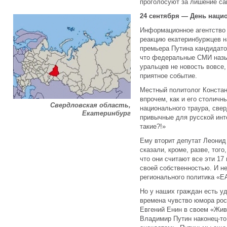
проголосуют за лишение са
24 сентября — День наци
Информационное агентств
реакцию екатеринбуржцев 
премьера Путина кандидато
что федеральные СМИ назы
уральцев не новость вовсе,
приятное событие.
Местный политолог Констан
впрочем, как и его столичн
Свердловская область,
национального траура, све
Екатеринбург
привычные для русской инт
такие?!»
Ему вторит депутат Леонид 
сказали, кроме, разве, того
что они считают все эти 1
своей собственностью. И н
регионального политика «Е
Но у наших граждан есть у
времена чувство юмора рос
Евгений Енин в своем «Жив
Владимир Путин наконец-то