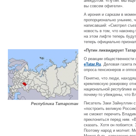
анекдотом: «Путин: мы еще
вы совсем офигели».
А ирония и сарказм в моме
пропорционально унынию, ч
написавший: «Смотрел съез
новость в том, что наконец
на этом лифте теперь будут
теперь официально признал
«Путин ликвидирует Татар
О реакции общественности 
eTatar.Ru
. Деловая газета 
опроса пенсионеров и оппоз
Понятно, что люди, находя
кремлевскую рокировку отн
национальной республике е
почему-то убеждены, что В
Писатель Заки Зайнуллин с
Республика Татарстан
«построить великую Россию
не сможет перечить Владим
преклониться перед ним. «
сказать. Хотя он побоится.
Поэтому народ и молчит. Мо
Может быть, кавказские рес