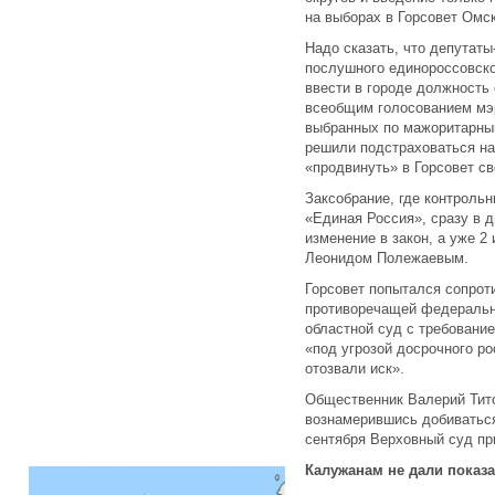
на выборах в Горсовет Омск
Надо сказать, что депутат
послушного единороссовско
ввести в городе должность
всеобщим голосованием мэр
выбранных по мажоритарным
решили подстраховаться на
«продвинуть» в Горсовет с
Заксобрание, где контрольн
«Единая Россия», сразу в 
изменение в закон, а уже 2
Леонидом Полежаевым.
Горсовет попытался сопрот
противоречащей федерально
областной суд с требовани
«под угрозой досрочного р
отозвали иск».
Общественник Валерий Тито
вознамерившись добиваться
сентября Верховный суд пр
Калужанам не дали показа