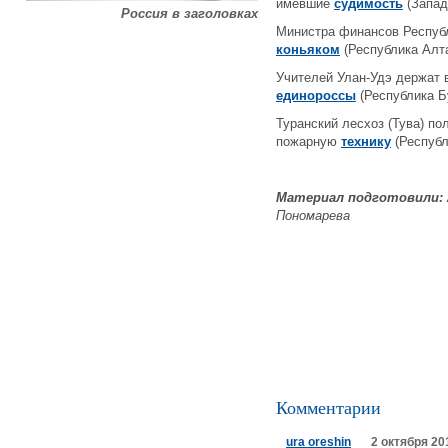
имевшие
судимость
(Запад
Россия в заголовках
Министра финансов Республ
коньяком
(Республика Алт
Учителей Улан-Удэ держат 
единороссы
(Республика Б
Туранский лесхоз (Тува) по
пожарную
технику
(Республ
Материал подготовили:
Пономарева
Комментарии
ura oreshin
2 октября 20