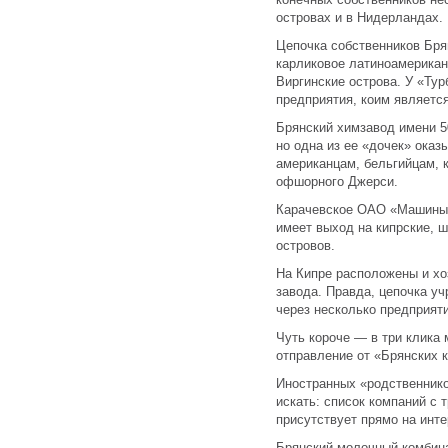
островах и в Нидерландах.
Цепочка собственников Бря
карликовое латиноамерикан
Виргинские острова. У «Тур
предприятия, коим являетс
Брянский химзавод имени 5
но одна из ее «дочек» ока
американцам, бельгийцам, 
офшорного Джерси.
Карачевское ОАО «Машины 
имеет выход на кипрские, 
островов.
На Кипре расположены и хо
завода. Правда, цепочка у
через несколько предприяти
Чуть короче — в три клика
отправление от «Брянских 
Иностранных «родственнико
искать: список компаний с
присутствует прямо на инте
Брянский молочный комбина