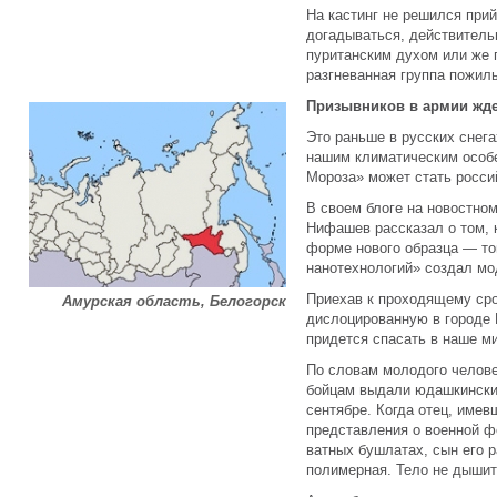
На кастинг не решился прий
догадываться, действитель
пуританским духом или же 
разгневанная группа пожил
Призывников в армии жд
Это раньше в русских снега
нашим климатическим особе
Мороза» может стать росси
В своем блоге на новостно
Нифашев рассказал о том, 
форме нового образца — то
нанотехнологий» создал м
Приехав к проходящему сро
Амурская область, Белогорск
дислоцированную в городе 
придется спасать в наше м
По словам молодого челове
бойцам выдали юдашкински
сентябре. Когда отец, имев
представления о военной ф
ватных бушлатах, сын его р
полимерная. Тело не дышит