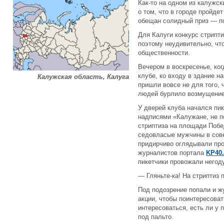
Как-то на одном из калужс
о том, что в городе пройде
обещан солидный приз — по
Для Калуги конкурс стрипт
поэтому неудивительно, что
общественности.
Вечером в воскресенье, ког
клубе, ко входу в здание н
Калужская область, Калуга
пришли вовсе не для того, 
людей бурлило возмущение
У дверей клуба начался пик
надписями «Калужане, не п
стриптиза на площади Побе
седовласые мужчины в сове
придирчиво оглядывали пр
журналистов портала
KP40
пикетчики провожали него
— Гляньте-ка! На стриптиз 
Под подозрение попали и ж
акции, чтобы поинтересова
интересоваться, есть ли у
под пальто.