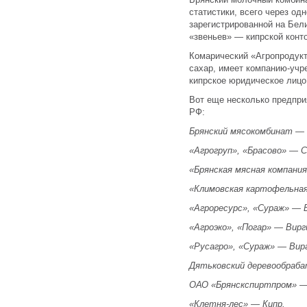
статистики, всего через од
зарегистрированной на Бел
«звеньев» — кипрской конт
Комарический «Агропродук
сахар, имеет компанию-учр
кипрское юридическое лицо
Вот еще несколько предпри
РФ:
Брянский мясокомбинат — 
«Агрогруп», «Брасово» — 
«Брянская мясная компания
«Климовская картофельная
«Агроресурс», «Сураж» — 
«Агроэко», «Погар» — Вирг
«Русагро», «Сураж» — Вир
Дятьковский деревообраб
ОАО «Брянскспиртпром» —
«Клетня-лес» — Кипр.