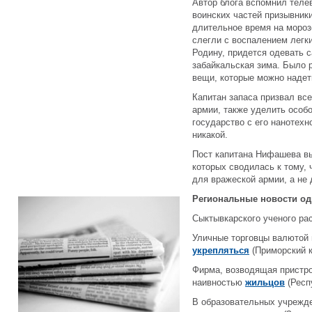
Автор блога вспомнил телев
воинских частей призывник
длительное время на мороз
слегли с воспалением легк
Родину, придется одевать с
забайкальская зима. Было 
вещи, которые можно надет
Капитан запаса призвал все
армии, также уделить особо
государство с его нанотех
никакой.
Пост капитана Нифашева вы
которых сводилась к тому, 
для вражеской армии, а не 
Региональные новости од
Сыктывкарского ученого ра
Уличные торговцы валютой 
укрепляться
(Приморский к
Фирма, возводящая пристро
наивностью
жильцов
(Респ
В образовательных учрежд