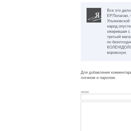
Все это дело
ЕР.Полагаю, 
Ульяновской
народ,опусте
ожиревшая с 
третьей мага
по безотход
КОЛЕН!ДОЛО
воровскую.
Для добавления комментари
логином и паролем.
логин