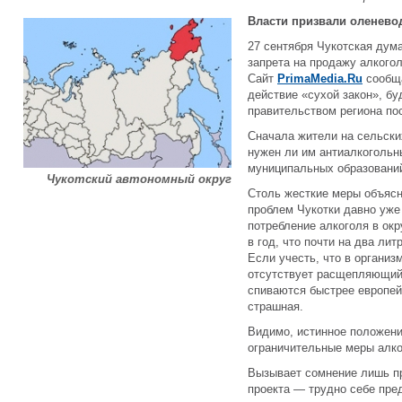
Власти призвали оленево
27 сентября Чукотская дум
запрета на продажу алкогол
Сайт
PrimaMedia.Ru
сообща
действие «сухой закон», б
правительством региона по
Сначала жители на сельски
нужен ли им антиалкогольн
муниципальных образований
Чукотский автономный округ
Столь жесткие меры объясн
проблем Чукотки давно уже
потребление алкоголя в окр
в год, что почти на два ли
Если учесть, что в органи
отсутствует расщепляющий
спиваются быстрее европей
страшная.
Видимо, истинное положени
ограничительные меры алко
Вызывает сомнение лишь п
проекта — трудно себе пре