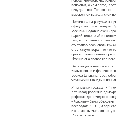
поводу кремлевских рокиро
вспомнит, о чем сегодня ут
нибудь ответ. Только этот 
выверенной гражданской по
Причина «сна разума» наци
официозных масс-медиа. Од
Москвы» недавно очень про
партий, идеологий и полити
том, что у людей полность
отчетливо осознавать кризи
отсутствует вера, что кто-
краеугольный камень при п
Именно она позволяла побе
Вера наций в возможность 
большевиков и фашистов, 
Бориса Ельцина. Вера обру
украинский Майдан и прибл
У нынешних граждан РФ пол
лет назад россияне-демокр
реформ» до победного конца
«Красные» были убеждены, 
воссоздать СССР, и вернетс
и эти мечты были зачастую
Россию живой.