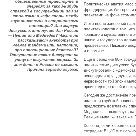
общественном транспорте, в
Политическая апатия масс 
очередях за какой-нибудь
фрондирующих блогеров и 
справкой в госучреждении или за
плакатами на фоне стомилл
столиками в кафе споры между
«путинистами» и сторонниками
И это после заверений пар
оппозиции? Или жаркую
политтехнологов о том, чт
дискуссию: кто лучше для России
крепкого и мужественного х
— Путин или Медведев? Часто ли
нацию и государство дальш
рассказывают анекдоты про
членов тандема или, напротив,
процветанию. Никакого воо
про оппозиционных деятелей?
и в помине.
Отсутствие таких дискурсов на
Еще в середине 90-х гражда
улице не результат страха. За
анекдоты в России не сажают.
политические дискуссии б
Причина гораздо глубже.
дискутировали с «демократа
ненавидели друг друга, док
нервозности той эпохи было
происходящее с ней и вокру
Сегодня же достижение пре
является глубокой национа
предложить возглавить спи
Медведев — выдвинуть на 
Реакция была бы такая же. 
Конечно, если к среднеста
сотрудник ВЦИОМ с блокнот