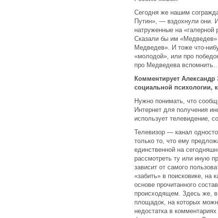
Сегодня же нашим согражда
Путин», — вздохнули они. 
натруженные на «галерной 
Сказали бы им «Медведев» 
Медведев». И тоже что-нибу
«молодой», или про победо
про Медведева вспомнить
Комментирует Александр 
социальной психологии, 
Нужно понимать, что сооб
Интернет для получения инф
использует телевидение, с
Телевизор — канал односто
только то, что ему предло
единственной на сегодняшн
рассмотреть ту или иную пр
зависит от самого пользова
«забить» в поисковике, на 
основе прочитанного соста
происходящем. Здесь же, в
площадок, на которых можн
недостатка в комментариях