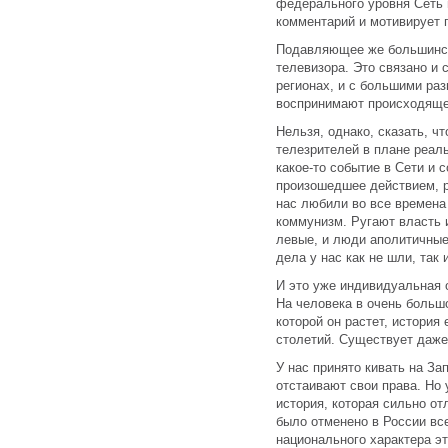
федерального уровня Сеть 
комментарий и мотивирует 
Подавляющее же большинст
телевизора. Это связано и
регионах, и с большими раз
воспринимают происходящее
Нельзя, однако, сказать, ч
телезрителей в плане реал
какое-то событие в Сети и 
произошедшее действием, р
нас любили во все времена
коммунизм. Ругают власть и
левые, и люди аполитичные
дела у нас как не шли, так и
И это уже индивидуальная 
На человека в очень большо
которой он растет, история
столетий. Существует даже
У нас принято кивать на За
отстаивают свои права. Но 
история, которая сильно от
было отменено в России все
национального характера э