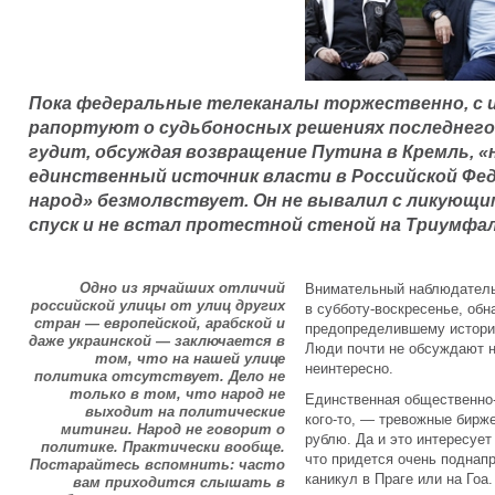
Пока федеральные телеканалы торжественно, с и
рапортуют о судьбоносных решениях последнего
гудит, обсуждая возвращение Путина в Кремль, 
единственный источник власти в Российской Фе
народ» безмолвствует. Он не вывалил с ликующи
спуск и не встал протестной стеной на Триумфал
Одно из ярчайших отличий
Внимательный наблюдатель
российской улицы от улиц других
в субботу-воскресенье, обн
стран — европейской, арабской и
предопределившему историю
даже украинской — заключается в
Люди почти не обсуждают н
том, что на нашей улице
неинтересно.
политика отсутствует. Дело не
только в том, что народ не
Единственная общественно
выходит на политические
кого-то, — тревожные бирж
митинги. Народ не говорит о
рублю. Да и это интересуе
политике. Практически вообще.
что придется очень поднап
Постарайтесь вспомнить: часто
каникул в Праге или на Гоа.
вам приходится слышать в