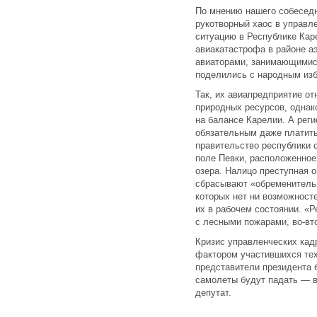
По мнению нашего собеседн
рукотворный хаос в управле
ситуацию в Республике Кар
авиакатастрофа в районе а
авиаторами, занимающимис
поделились с народным из
Так, их авиапредприятие о
природных ресурсов, однако
на балансе Карелии. А реги
обязательным даже платить
правительство республики 
поле Певки, расположенное
озера. Налицо преступная 
сбрасывают «обременительн
которых нет ни возможносте
их в рабочем состоянии. «
с лесными пожарами, во-вт
Кризис управленческих кад
фактором участившихся тех
представители президента 
самолеты будут падать — в
депутат.