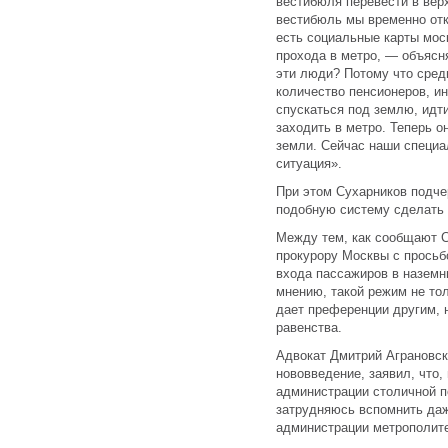
вестибюля перевести в вер
вестибюль мы временно откр
есть социальные карты мос
прохода в метро, — объясн
эти люди? Потому что сред
количество пенсионеров, и
спускаться под землю, идт
заходить в метро. Теперь о
земли. Сейчас наши специа
ситуация».
При этом Сухарников подчер
подобную систему сделать г
Между тем, как сообщают С
прокурору Москвы с просьб
входа пассажиров в наземн
мнению, такой режим не то
дает преференции другим, 
равенства.
Адвокат Дмитрий Аграновск
нововведение, заявил, что,
администрации столичной п
затрудняюсь вспомнить даж
администрации метрополите