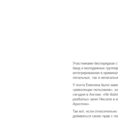
Участниками беспорядков с
банд и молодежных группир
интегрированная в кримина
легальных, так и нелегальн
У поэта Емелина были заме
«революции тюльпанов», к
сегодня в Англии:
«Не бойт
разбитых звон/ Несите в 
Аристон»
.
Так вот, если относительно
добиваться своих прав с п