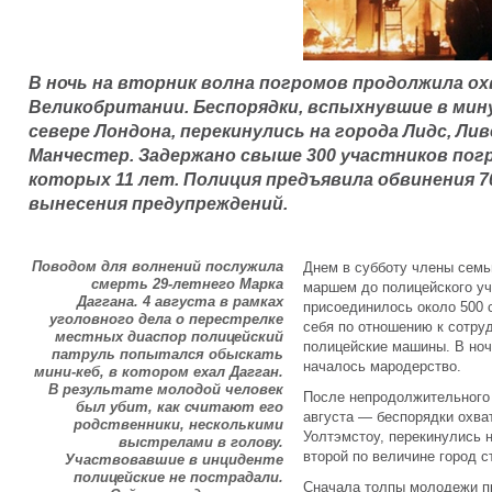
В ночь на вторник волна погромов продолжила о
Великобритании. Беспорядки, вспыхнувшие в мин
севере Лондона, перекинулись на города Лидс, Ли
Манчестер. Задержано свыше 300 участников пог
которых 11 лет. Полиция предъявила обвинения 7
вынесения предупреждений.
Поводом для волнений послужила
Днем в субботу члены семь
смерть 29-летнего Марка
маршем до полицейского уча
Даггана. 4 августа в рамках
присоединилось около 500 
уголовного дела о перестрелке
себя по отношению к сотру
местных диаспор полицейский
полицейские машины. В ноч
патруль попытался обыскать
началось мародерство.
мини-кеб, в котором ехал Дагган.
В результате молодой человек
После непродолжительного
был убит, как считают его
августа — беспорядки охва
родственники, несколькими
Уолтэмстоу, перекинулись 
выстрелами в голову.
второй по величине город 
Участвовавшие в инциденте
полицейские не пострадали.
Сначала толпы молодежи п