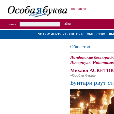
на главную
поиск:
NO COMMENTS
ПОЛИТИКА
ОБЩЕСТВО
ВЫ
Общество
Лондонские беспорядк
Ливерпуль, Ноттинге
Михаил АСКЕТОВ
«Особая буква»
Бунтари рвут ст