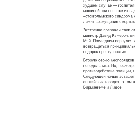
худшем случае — госпитали
машиной при попытке их за
«стокгольмского синдрома 
лимит возмущения смертью
Экстренно прервали свои о
министр Дэвид Кэмерон, ви
Мэй. Последним вернулся 
возвращаться принципиальн
подарок преступности».
Вторую серию беспорядков 
понедельника. Но, несмотр
противодействие полиции, 
Следующей ночью эстафета
английских городах, в том
Бирмингеме и Лидсе.