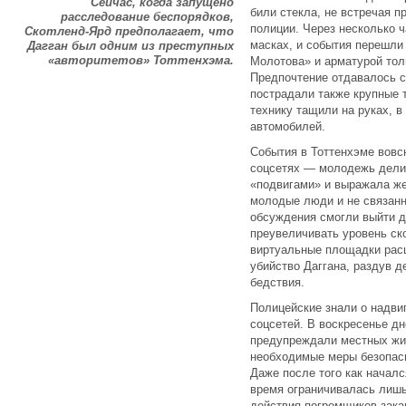
Сейчас, когда запущено
били стекла, не встречая 
расследование беспорядков,
полиции. Через несколько 
Скотленд-Ярд предполагает, что
масках, и события перешли
Дагган был одним из преступных
«авторитетов» Тоттенхэма.
Молотова» и арматурой толп
Предпочтение отдавалось с
пострадали также крупные 
технику тащили на руках, в
автомобилей.
События в Тоттенхэме вовс
соцсетях — молодежь дели
«подвигами» и выражала же
молодые люди и не связанн
обсуждения смогли выйти др
преувеличивать уровень ск
виртуальные площадки рас
убийство Даггана, раздув 
бедствия.
Полицейские знали о надви
соцсетей. В воскресенье д
предупреждали местных жит
необходимые меры безопасн
Даже после того как началс
время ограничивалась лиш
действия погромщиков зака