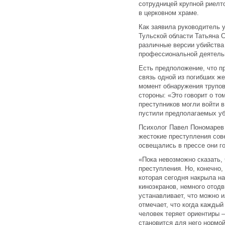
сотрудницей крупной риелт
в церковном храме.
Как заявила руководитель 
Тульской области Татьяна 
различные версии убийства
профессиональной деятель
Есть предположение, что п
связь одной из погибших же
момент обнаружения трупов
стороны: «Это говорит о то
преступников могли войти 
пустили предполагаемых уб
Психолог Павел Пономарев 
жестокие преступления сов
освещались в прессе они г
«Пока невозможно сказать,
преступления. Но, конечно,
которая сегодня накрыла на
киноэкранов, немного отодв
устанавливает, что можно и
отмечает, что когда каждый
человек теряет ориентиры 
становится для него нормой