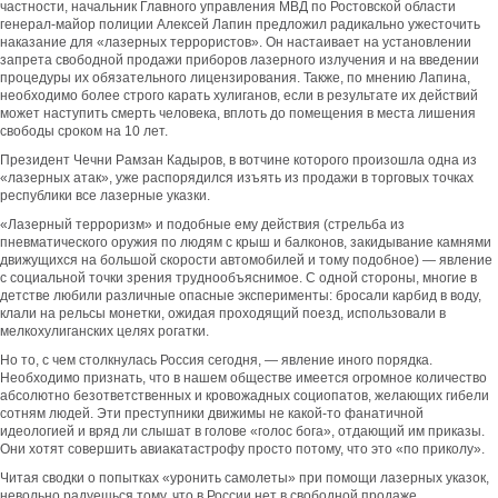
частности, начальник Главного управления МВД по Ростовской области
генерал-майор полиции Алексей Лапин предложил радикально ужесточить
наказание для «лазерных террористов». Он настаивает на установлении
запрета свободной продажи приборов лазерного излучения и на введении
процедуры их обязательного лицензирования. Также, по мнению Лапина,
необходимо более строго карать хулиганов, если в результате их действий
может наступить смерть человека, вплоть до помещения в места лишения
свободы сроком на 10 лет.
Президент Чечни Рамзан Кадыров, в вотчине которого произошла одна из
«лазерных атак», уже распорядился изъять из продажи в торговых точках
республики все лазерные указки.
«Лазерный терроризм» и подобные ему действия (стрельба из
пневматического оружия по людям с крыш и балконов, закидывание камнями
движущихся на большой скорости автомобилей и тому подобное) — явление
с социальной точки зрения труднообъяснимое. С одной стороны, многие в
детстве любили различные опасные эксперименты: бросали карбид в воду,
клали на рельсы монетки, ожидая проходящий поезд, использовали в
мелкохулиганских целях рогатки.
Но то, с чем столкнулась Россия сегодня, — явление иного порядка.
Необходимо признать, что в нашем обществе имеется огромное количество
абсолютно безответственных и кровожадных социопатов, желающих гибели
сотням людей. Эти преступники движимы не какой-то фанатичной
идеологией и вряд ли слышат в голове «голос бога», отдающий им приказы.
Они хотят совершить авиакатастрофу просто потому, что это «по приколу».
Читая сводки о попытках «уронить самолеты» при помощи лазерных указок,
невольно радуешься тому, что в России нет в свободной продаже