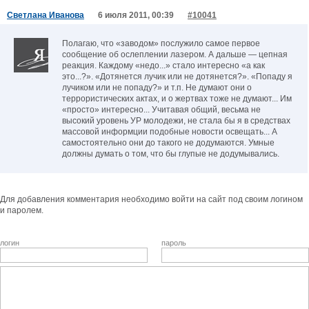
Светлана Иванова
6 июля 2011, 00:39
#10041
Полагаю, что «заводом» послужило самое первое
сообщение об ослеплении лазером. А дальше — цепная
реакция. Каждому «недо...» стало интересно «а как
это...?». «Дотянется лучик или не дотянется?». «Попаду я
лучиком или не попаду?» и т.п. Не думают они о
террористических актах, и о жертвах тоже не думают... Им
«просто» интересно... Учитавая общий, весьма не
высокий уровень УР молодежи, не стала бы я в средствах
массовой информции подобные новости освещать... А
самостоятельно они до такого не додумаются. Умные
должны думать о том, что бы глупые не додумывались.
Для добавления комментария необходимо войти на сайт под своим логином
и паролем.
логин
пароль