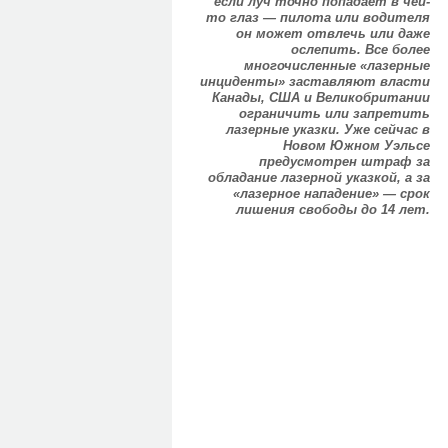
если луч точно попадает в чей-
то глаз — пилота или водителя
он может отвлечь или даже
ослепить. Все более
многочисленные «лазерные
инциденты» заставляют власти
Канады, США и Великобритании
ограничить или запретить
лазерные указки. Уже сейчас в
Новом Южном Уэльсе
предусмотрен штраф за
обладание лазерной указкой, а за
«лазерное нападение» — срок
лишения свободы до 14 лет.