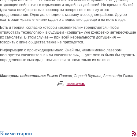
Еще одна гипотеза — летчиков пытаются ослепить хулиганы, не до конца
отдающие себе отчет в серьезности подобных действий. Но время событий
(два часа ночи) и разные аэропорты говорят не в пользу этого
предположения. Одно дело поджечь машину в соседнем районе. Другое —
ехать ради «развлечения» куда-то специально, да еще и на ночь глядя.
Есть и теория, согласно которой «ослепители» тренируются, чтобы
отработать технологию и в будущем «сбивать» уже конкретно интересующие
их самолеты. В этом случае — при всей нереальности допущения —
говорить о вине общества также не приходится.
Информации о происходящем мало. Знай мы, каким именно лазером
пользуется «ослепитель» или «ослепители», — уже можно было бы сделать
определенные выводы, в том числе и относительно их мотивов.
Материал подготовили:
Роман Попков, Сергей Шурлов, Александр Газов
напечатать
Комментарии