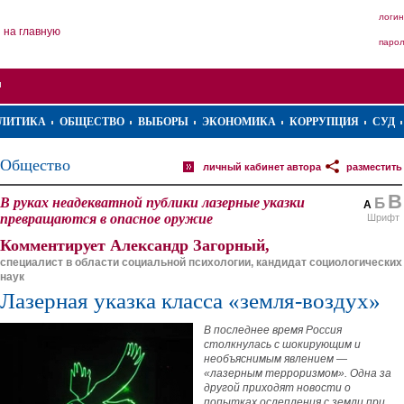
логин
на главную
паро
ЛИТИКА
ОБЩЕСТВО
ВЫБОРЫ
ЭКОНОМИКА
КОРРУПЦИЯ
СУД
Общество
личный кабинет автора
разместить
В
В руках неадекватной публики лазерные указки
Б
А
превращаются в опасное оружие
Шрифт
Комментирует Александр Загорный,
специалист в области социальной психологии, кандидат социологических
наук
Лазерная указка класса «земля-воздух»
В последнее время Россия
столкнулась с шокирующим и
необъяснимым явлением —
«лазерным терроризмом». Одна за
другой приходят новости о
попытках ослепления с земли при