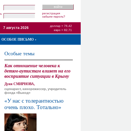
регистрация
ль
забыли пароль?
доллар = 76,42
7 августа 2026
евро = 82,71
ОСОБОЕ ПИСЬМО
Особые темы
Как отношение человека к
детям-аутистам влияет на его
восприятие ситуации в Крыму
Дуня СМИРНОВА,
сценарист, кинорежиссер, учредитель
фонда «Выход»
«У нас с толерантностью
очень плохо. Тотально»