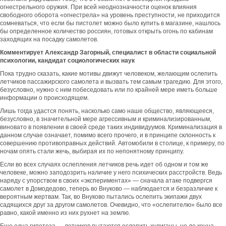
огнестрельного оружия. При всей неоднозначности оценок влияния
свободного оборота «огнестрела» на уровень преступности, не приходится
сомневаться, что если бы пистолет можно было купить в магазине, нашлось
бы определенное количество россиян, готовых открыть огонь по кабинам
заходящих на посадку самолетов.
Комментирует Александр Загорный, специалист в области социальной
психологии, кандидат социологических наук
Пока трудно сказать, какие мотивы движут человеком, желающим ослепить
летчиков пассажирского самолета и вызвать тем самым трагедию. Для этого,
безусловно, нужно с ним побеседовать или по крайней мере иметь больше
информации о происходящем.
Лишь тогда удастся понять, насколько само наше общество, являющееся,
безусловно, в значительной мере агрессивным и криминализированным,
виновато в появлении в своей среде таких индивидуумов. Криминализация в
данном случае означает, помимо всего прочего, и в принципе склонность к
совершению противоправных действий. Автомобили в столице, к примеру, по
ночам опять стали жечь, выбирая их по непонятному принципу.
Если во всех случаях ослепления летчиков речь идет об одном и том же
человеке, можно заподозрить наличие у него психических расстройств. Ведь
наряду с упорством в своих «экспериментах» — сначала атаке подвергся
самолет в Домодедово, теперь во Внуково — наблюдается и безразличие к
вероятным жертвам. Так, во Внуково пытались ослепить экипажи двух
садящихся друг за другом самолетов. Очевидно, что «ослепителю» было все
равно, какой именно из них рухнет на землю.