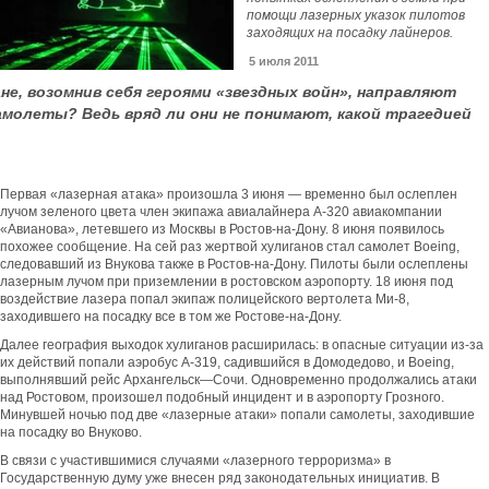
помощи лазерных указок пилотов
заходящих на посадку лайнеров.
5 июля 2011
е, возомнив себя героями «звездных войн», направляют
амолеты? Ведь вряд ли они не понимают, какой трагедией
Первая «лазерная атака» произошла 3 июня — временно был ослеплен
лучом зеленого цвета член экипажа авиалайнера А-320 авиакомпании
«Авианова», летевшего из Москвы в Ростов-на-Дону. 8 июня появилось
похожее сообщение. На сей раз жертвой хулиганов стал самолет Boeing,
следовавший из Внукова также в Ростов-на-Дону. Пилоты были ослеплены
лазерным лучом при приземлении в ростовском аэропорту. 18 июня под
воздействие лазера попал экипаж полицейского вертолета Ми-8,
заходившего на посадку все в том же Ростове-на-Дону.
Далее география выходок хулиганов расширилась: в опасные ситуации из-за
их действий попали аэробус А-319, садившийся в Домодедово, и Boeing,
выполнявший рейс Архангельск—Сочи. Одновременно продолжались атаки
над Ростовом, произошел подобный инцидент и в аэропорту Грозного.
Минувшей ночью под две «лазерные атаки» попали самолеты, заходившие
на посадку во Внуково.
В связи с участившимися случаями «лазерного терроризма» в
Государственную думу уже внесен ряд законодательных инициатив. В