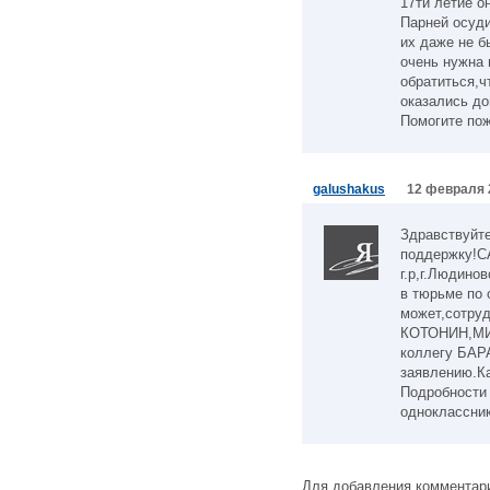
17ти летие о
Парней осуди
их даже не б
очень нужна 
обратиться,ч
оказались до
Помогите пож
galushakus
12 февраля 
Здравствуйт
поддержку!
г.р,г.Людино
в тюрьме по 
может,сотруд
КОТОНИН,МИ
коллегу БАР
заявлению.Ка
Подробности 
одноклассн
Для добавления комментари