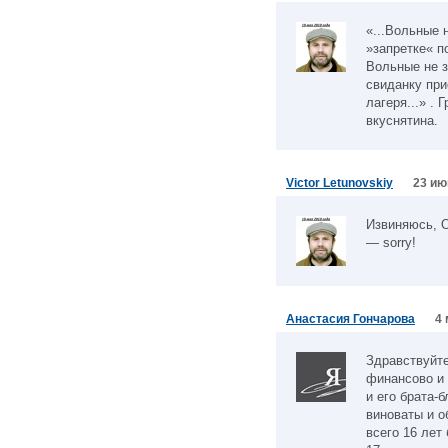
«...Вольные 
»запретке« п
Вольные не з
свиданку при
лагеря...» .
вкуснятина.
Victor Letunovskiy
23 ию
Извиняюсь, О
— sorry!
Анастасия Гончарова
4 
Здравствуйт
финансово и 
и его брата-
виноваты и о
всего 16 лет