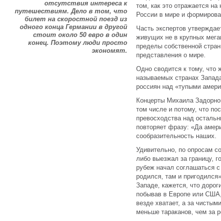
отсутствия интереса к
том, как это отражается на
путешествиям. Дело в том, что
России в мире и формирова
билет на скоростной поезд из
одного конца Германии в другой
Часть экспертов утверждае
стоит около 50 евро в один
живущих не в крупных мега
конец. Поэтому люди просто
пределы собственной стра
экономят.
представления о мире.
Одно сводится к тому, что 
называемых странах Запада
россиян над «тупыми амер
Концерты Михаила Задорно
том числе и потому, что по
превосходства над осталь
повторяет фразу: «Да амер
сообразительность наших.
Удивительно, по опросам со
либо выезжал за границу, го
рубеж начал соглашаться с 
родился, там и пригодился»
Западе, кажется, что доро
побывав в Европе или США,
везде хватает, а за чисты
меньше тараканов, чем за р