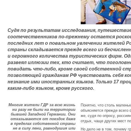
Судя по результатам исследования, путешествие
соотечественников по-прежнему остается роско
последних лет о повальном увлечении жителей Р
страны складывается прежде всего из бесчислен
и огромного количества туристических фирм. Од
развеял иллюзии тех, кто считает, что поголовно
повидать что-либо, кроме своей собственной стр
позволяющей гражданам РФ чувствовать себя ко
незнание ими иностранных языков. Только 17 пр
каким-либо языком, кроме русского.
Многие жители ГДР за всю жизнь
Понятно, что столь малень
ни разу не были на территории
объясняется прежде всего
бывшей Западной Германии. Они
же, судя по опросу, россия
отказываются от поездок даже
отдых, чаще других мест п
в пределах собственной страны
не в силу лени, равнодушия или
Но дело не в том, почему 