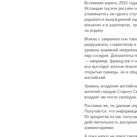
Вспомним апрель 2010 года,
Исландии тысячи россиян н
упоминалось ни одного слу
радовался вынужденной зад
вокзалах и в аэропортах, т
на родину.
Можно с уверенностью гово
разрушитель стереотипов и
уровень взаимной неприязн
над соседом. Доказательст
— например, французов о н
все выглядит вполне благоп
открытые границы, но и общ
английский.
Уровень владения английск
жителей городов Старого Св
владеет им почти свободно
Россияне же, по данным опр
Получается, что информац
83 процентов из нас получ
действительность восприни
комментариями.
А пока народ не представля