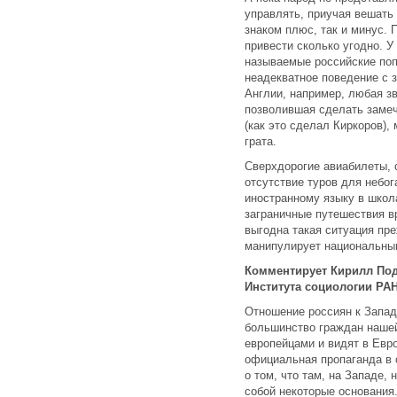
управлять, приучая вешать
знаком плюс, так и минус.
привести сколько угодно. У
называемые российские поп
неадекватное поведение с з
Англии, например, любая з
позволившая сделать заме
(как это сделал Киркоров),
грата.
Сверхдорогие авиабилеты, 
отсутствие туров для небог
иностранному языку в школа
заграничные путешествия в
выгодна такая ситуация пре
манипулирует национальным
Комментирует Кирилл Под
Института социологии РА
Отношение россиян к Запад
большинство граждан наше
европейцами и видят в Евр
официальная пропаганда в 
о том, что там, на Западе, 
собой некоторые основания