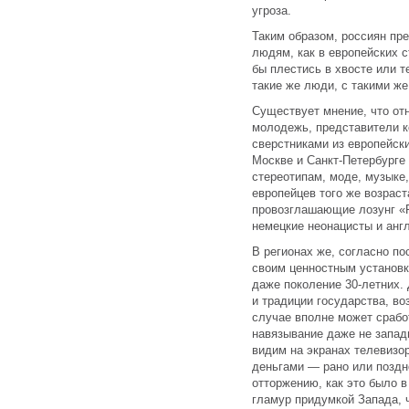
угроза.
Таким образом, россиян пр
людям, как в европейских с
бы плестись в хвосте или 
такие же люди, с такими же
Существует мнение, что от
молодежь, представители к
сверстниками из европейски
Москве и Санкт-Петербурге
стереотипам, моде, музыке
европейцев того же возраст
провозглашающие лозунг «Р
немецкие неонацисты и анг
В регионах же, согласно п
своим ценностным установк
даже поколение 30-летних.
и традиции государства, в
случае вполне может сработ
навязывание даже не запад
видим на экранах телевизор
деньгами — рано или поздн
отторжению, как это было в
гламур придумкой Запада, ч