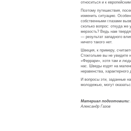
относиться и к европейским
Поэтому путешествия, посе
изменить ситуацию. Особен
собственными глазами вызв
сколько вопрос: откуда же 
мерзость? Ведь нам твердят
— результат западного влия
ничего такого нет.
Швеция, к примеру, считает
Стокгольме вы не увидите 
«Феррари», хотя там и люди
нас. Шведы ездят на мален
неравенства, характерного 
И вопросы эти, заданные н
молодежью, могут оказатьс
Материал подготовили:
Александр Газов