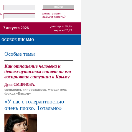
регистрация
ль
забыли пароль?
доллар = 76,42
7 августа 2026
евро = 82,71
ОСОБОЕ ПИСЬМО
Особые темы
Как отношение человека к
детям-аутистам влияет на его
восприятие ситуации в Крыму
Дуня СМИРНОВА,
сценарист, кинорежиссер, учредитель
фонда «Выход»
«У нас с толерантностью
очень плохо. Тотально»