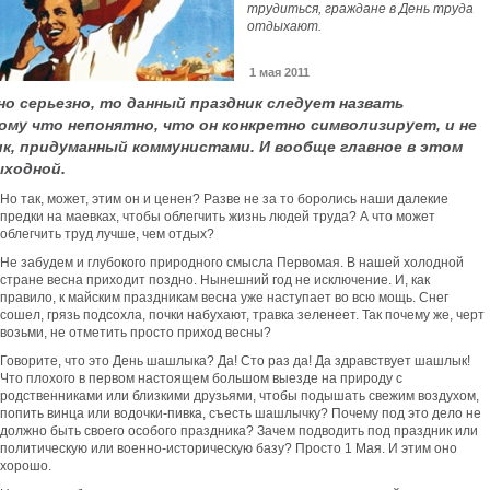
трудиться, граждане в День труда
отдыхают.
1 мая 2011
о серьезно, то данный праздник следует назвать
му что непонятно, что он конкретно символизирует, и не
ик, придуманный коммунистами. И вообще главное в этом
ыходной.
Но так, может, этим он и ценен? Разве не за то боролись наши далекие
предки на маевках, чтобы облегчить жизнь людей труда? А что может
облегчить труд лучше, чем отдых?
Не забудем и глубокого природного смысла Первомая. В нашей холодной
стране весна приходит поздно. Нынешний год не исключение. И, как
правило, к майским праздникам весна уже наступает во всю мощь. Снег
сошел, грязь подсохла, почки набухают, травка зеленеет. Так почему же, черт
возьми, не отметить просто приход весны?
Говорите, что это День шашлыка? Да! Сто раз да! Да здравствует шашлык!
Что плохого в первом настоящем большом выезде на природу с
родственниками или близкими друзьями, чтобы подышать свежим воздухом,
попить винца или водочки-пивка, съесть шашлычку? Почему под это дело не
должно быть своего особого праздника? Зачем подводить под праздник или
политическую или военно-историческую базу? Просто 1 Мая. И этим оно
хорошо.