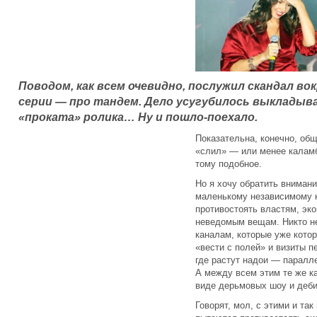
Поводом, как всем очевидно, послужил скандал во
серии — про тандем. Дело усугубилось выкладыв
«проката» ролика… Ну и пошло-поехало.
Показательна, конечно, об
«слил» — или менее каламб
тому подобное.
Но я хочу обратить внимани
маленькому независимому к
противостоять властям, эк
неведомым вещам. Никто н
каналам, которые уже котор
«вести с полей» и визиты 
где растут надои — паралл
А между всем этим те же к
виде дерьмовых шоу и деб
Говорят, мол, с этими и так