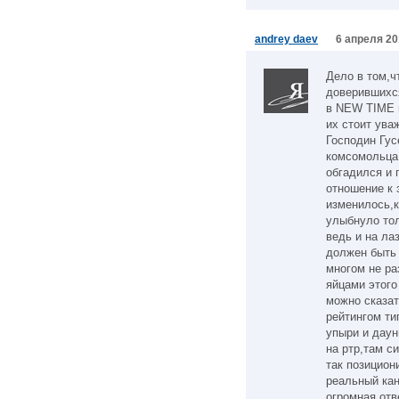
andrey daev
6 апреля 20
Дело в том,ч
доверившихся
в NEW TIME и
их стоит ува
Господин Гус
комсомольца,
обгадился и 
отношение к 
изменилось,к
улыбнуло тол
ведь и на ла
должен быть 
многом не ра
яйцами этого
можно сказат
рейтингом ти
упыри и даун
на ртр,там с
так позицион
реальный кан
огромная отв