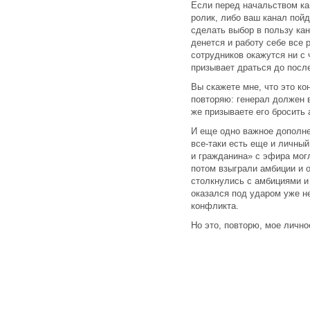
Если перед начальством ка
ролик, либо ваш канал пойд
сделать выбор в пользу кан
денется и работу себе все 
сотрудников окажутся ни с ч
призывает драться до посл
Вы скажете мне, что это ко
повторяю: генерал должен 
же призываете его бросить
И еще одно важное дополнен
все-таки есть еще и личный
и гражданина» с эфира мог
потом взыграли амбиции и 
столкнулись с амбициями и
оказался под ударом уже не 
конфликта.
Но это, повторю, мое личн