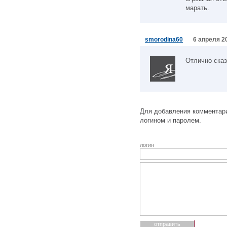
марать.
smorodina60
6 апреля 20
Отлично ска
Для добавления комментари
логином и паролем.
логин