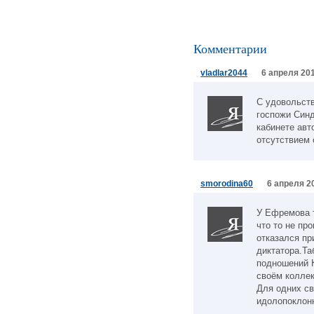
Комментарии
vladlar2044
6 апреля 201
С удовольст
госпожи Синд
кабинете авт
отсутствием 
smorodina60
6 апреля 20
У Ефремова т
что то не пр
отказался пр
диктатора.Та
подношений К
своём коллек
Для одних св
идолопоклонн