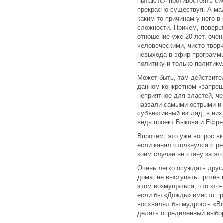
пытаются противостоять си
прекрасно существуя. А мал
каким-то причинам у него в
сложности. Причем, поверь
отношение уже 20 лет, очен
человеческими, чисто твор
невыхода в эфир программы
политику и только политику
Может быть, там действител
данном конкретном «запрещ
неприятное для властей, че
назвали самыми острыми и 
субъективный взгляд, в ни
ведь проект Быкова и Ефр
Впрочем, это уже вопрос вк
если канал столкнулся с р
коем случае не стану за это
Очень легко осуждать други
дома, не выступать против 
этом возмущаться, что кто-
если бы «Дождь» вместо пр
восхвалял бы мудрость «В
делать определенный выбор