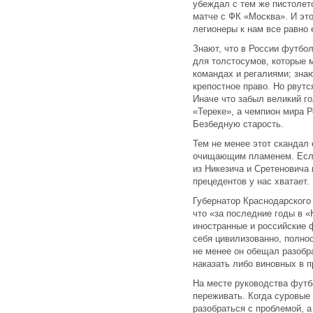
убеждал с тем же пистолет
матче с ФК «Москва». И эт
легионеры к нам все равно е
Знают, что в России футбол
для толстосумов, которые 
командах и регалиями; знаю
крепостное право. Но рвутс
Иначе что забыл великий г
«Тереке», а чемпион мира 
Безбедную старость.
Тем не менее этот сканда
очищающим пламенем. Если,
из Никезича и Сретеновича
прецедентов у нас хватает.
Губернатор Краснодарского
что «за последние годы в «
иностранные и российские 
себя цивилизованно, полно
не менее он обещал разобра
наказать либо виновных в п
На месте руководства футб
переживать. Когда суровые
разобраться с проблемой, а