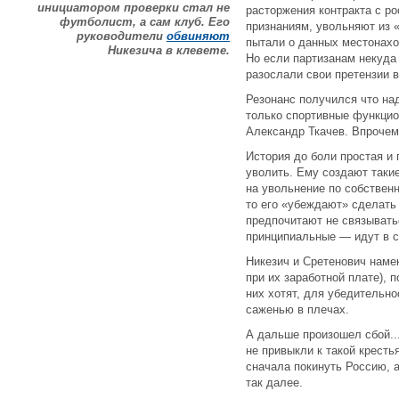
инициатором проверки стал не
расторжения контракта с р
футболист, а сам клуб. Его
признаниям, увольняют из «
руководители
обвиняют
пытали о данных местонахо
Никезича в клевете.
Но если партизанам некуда
разослали свои претензии 
Резонанс получился что на
только спортивные функцио
Александр Ткачев. Впрочем
История до боли простая и 
уволить. Ему создают такие
на увольнение по собствен
то его «убеждают» сделать
предпочитают не связывать
принципиальные — идут в с
Никезич и Сретенович намек
при их заработной плате), п
них хотят, для убедительн
саженью в плечах.
А дальше произошел сбой..
не привыкли к такой кресть
сначала покинуть Россию, 
так далее.