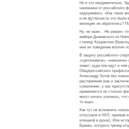
Но и это неудивительно. Уд
чиновники от российского ф
недоумевать: «Как такое мо
и не футболисты это были 
милицию не обратились? П
Ну, не знаю... Не уверен, 
майора Дымовского из Новор
станицу Кущевская (Краснод
мне их поведение вполне п
В защиту российского спорт
«сретеновичи», «никезичи» 
знают, куда они едут и чем
Общероссийского професси
Александр Зотов без ложно
расторжения (как и заключ
сожалению, у нас присутст
применяется не столько физ
могут начать угрожать, что
то еще».
Как тут не вспомнить хокке
отпускали в НХЛ, призвав е
клюшкой в руках). Или ист
Бранко, которого тренер к