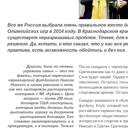
Все же Россия выбрала очень правильное место д
Олимпийских игр в 2014 году. В Краснодарском кра
существует неразрешимых проблем. Точнее, для 
решение. Да, кстати, и кто сказал, что у нас все
практика, есть возможность обойтись и без них.
Душили, били по печени,
После скандала с черногор
угрожали семье — это те
Сретеновичем как-то даже 
факты, которые перечислил
Сочи будет нашей. Лидерст
черногорский футболист Никола
обеспечено. Осталось толь
Никезич в своем рассказе о том,
болельщиков крепкого тело
как его заставляли расторгнуть
спортивным аренам. Осталь
контракт с ФК «Кубань». Цена
вопроса — более 250 тыс.
Скандал разразился в «Куб
долларов США отступных,
футболу. Клуб, который то
которые якобы должны были
российского первенства, ср
выплатить игроку за досрочное
футбольную общественность
расторжение договора. Его
интересуются спортом в пр
словами заинтересовались и в
прокуратуре, и в милиции. Только
Никезич и Сретен Сретенов