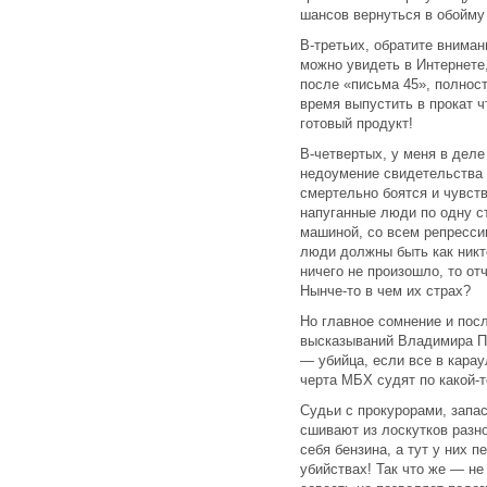
шансов вернуться в обойму
В-третьих, обратите вниман
можно увидеть в Интернете,
после «письма 45», полнос
время выпустить в прокат ч
готовый продукт!
В-четвертых, у меня в дел
недоумение свидетельства 
смертельно боятся и чувст
напуганные люди по одну с
машиной, со всем репресси
люди должны быть как никт
ничего не произошло, то от
Нынче-то в чем их страх?
Но главное сомнение и посл
высказываний Владимира Пу
— убийца, если все в карау
черта МБХ судят по какой-т
Судьи с прокурорами, запа
сшивают из лоскутков разно
себя бензина, а тут у них 
убийствах! Так что же — не