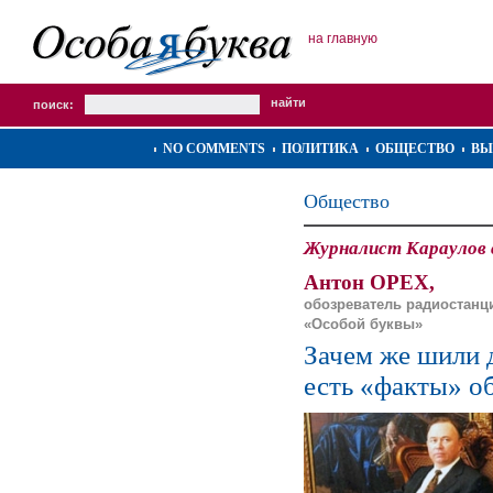
на главную
поиск:
NO COMMENTS
ПОЛИТИКА
ОБЩЕСТВО
ВЫ
Общество
Журналист Караулов 
Антон ОРЕХ,
обозреватель радиостанц
«Особой буквы»
Зачем же шили 
есть «факты» о