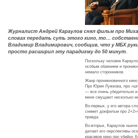
Журналист Андрей Караулов снял фильм про Михаи
словах передать суть этого кино, то… собственн
Владимир Владимирович, сообщив, что у МБХ руки
просто расширил эту парадигму до 50 минут.
Поскольку человек Караулов
особым обаянием и проникн
немало сторонников.
Жанр проникновенного кино
Про Юрия Лужкова, про «шп
— все очень убедительно и
меня смущают несколько м
Во-первых, у его автора сл
снимет докфильм про 2+2=4
правда.
Во-вторых, Караулов нынче
делает его перспективы ос
красивое кино про убийцу Х