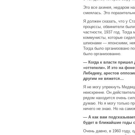
Это все ахинея, недаром н
смеялась. Это поразительн
Я должен сказать, что у С
процессы, обвинители были 
частности, 1937 год. Тогда
коммунисты, которые сидел
шпионами — японскими, нем
Тогда было организовано по
было организованно.
— Когда к власти пришел 
«оттепели». И это на фон
Лебедеву, арестов оппозиц
другим не вяжется…
Я не могу упрекнуть Медведе
неискренне. Он действитель
рядом находится очень силь
думаю. Но я могу только пр
ничего не знаю. Но на само
— А как вам подсказывае
будет в ближайшие годы с
Очень давно, в 1960 году, 