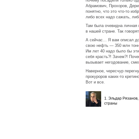
почему посадили только од
Абрамович, Прохоров, Дерип
понятно, что это что-то изб
либо всех надо сажать, либо
Там была очевидна личная 
в нашей стране. Так говорят
А сейчас… Я вам описал до
свою нефть — 350 млн тонн
Им лет 40 надо было бы эти
себя красть?! Зачем?! Поче
вызывает негодование, сме
Наверное, чересчур перегну
прокуроров каких-то кретино
Вот и все.
1. Эльдар Рязанов,
страны