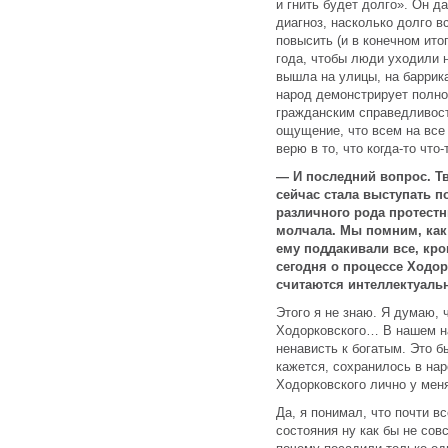
и гнить будет долго». Он д
диагноз, насколько долго в
повысить (и в конечном ито
года, чтобы люди уходили на
вышла на улицы, на баррика
народ демонстрирует полно
гражданским справедливост
ощущение, что всем на все
верю в то, что когда-то что
— И последний вопрос. Тв
сейчас стала выступать п
различного рода протест
молчала. Мы помним, как 
ему поддакивали все, кро
сегодня о процессе Ходо
считаются интеллектуаль
Этого я не знаю. Я думаю, 
Ходорковского… В нашем н
ненависть к богатым. Это б
кажется, сохранилось в на
Ходорковского лично у мен
Да, я понимал, что почти в
состояния ну как бы не сов