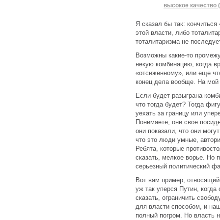
высокое качество (
Я сказал бы так: кончитьс
этой власти, либо тоталита
тоталитаризма не последует.
Возможны какие-то промежу
некую комбинацию, когда вр
«отсиженному», или еще что
конец дела вообще. На мой 
Если будет разыграна комб
что тогда будет? Тогда фи
уехать за границу или упер
Понимаете, они свое посид
они показали, что они могу
что это люди умные, автори
Ребята, которые противост
сказать, мелкое ворье. Но 
серьезный политический фа
Вот вам пример, относящий
уж так уперся Путин, когда
сказать, ограничить свобо
для власти способом, и наш
полный погром. Но власть н