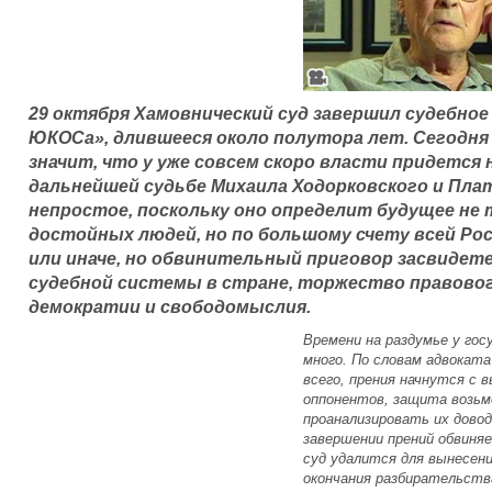
29 октября Хамовнический суд завершил судебное
ЮКОСа», длившееся около полутора лет. Сегодня 
значит, что у уже совсем скоро власти придется
дальнейшей судьбе Михаила Ходорковского и Пла
непростое, поскольку оно определит будущее не т
достойных людей, но по большому счету всей Росс
или иначе, но обвинительный приговор засвиде
судебной системы в стране, торжество правовог
демократии и свободомыслия.
Времени на раздумье у го
много. По словам адвоката
всего, прения начнутся с
оппонентов, защита возьм
проанализировать их довод
завершении прений обвиняе
суд удалится для вынесен
окончания разбирательств