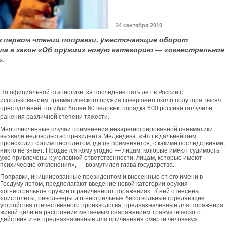
24 сентября 2010
в первом чтении поправки, ужесточающие оборот
ела в закон «Об оружии» новую категорию — «огнестрельное
.
По официальной статистике, за последние пять лет в России с
использованием травматического оружия совершено около полутора тысяч
преступлений, погибли более 60 человек, порядка 600 россиян получили
ранения различной степени тяжести.
Многочисленные случаи применения незарегистрированной пневматики
вызвали недовольство президента Медведева. «Что в дальнейшем
происходит с этим пистолетом, где он применяется, с какими последствиями,
никто не знает. Продается кому угодно — лицам, которые имеют судимость,
уже привлечены к уголовной ответственности, лицам, которые имеют
психические отклонения», — возмутился глава государства.
Поправки, инициированные президентом и внесенные от его имени в
Госдуму летом, предполагают введение новой категории оружия —
«огнестрельное оружие ограниченного поражения». К ней отнесены
«пистолеты, револьверы и огнестрельные бесствольные стреляющие
устройства отечественного производства, предназначенные для поражения
живой цели на расстоянии метаемым снаряжением травматического
действия и не предназначенные для причинения смерти человеку».