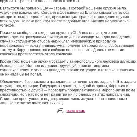
оружия в стране, тем более опасно в ней жить.
Взять хотя бы пример США — страны, в которой ношение оружия было
узаконено изначально. Сегодня в Соединенных Штатах слышатся голоса
авторитетных специалистов, призывающих ограничить хождение оружия
всех видов. Но пока попытки ввести подобные ограничения не увенчались
успехом.
Практика свободного хождения оружия в США показывает, что оно
используется гражданами зачастую не для самозащиты, а для нападения,
служа инструментом отбора неких благ. Человеческую природу не
переделаешь — если у индивидуума появляется средство, способствующее
такому отбору, появляется и соблазн его совершить. Далеко не многие
способны противостоять этому соблазну.
Кроме того, ношение оружия создает у законопослушного человека иллюзию
безопасности. Именно иллюзию: оружие убаюкивает инстинкт
самосохранения, и человек попадает в такие ситуации, в которые «налегке»
он никогда бы не попал.
Обеспечение безопасности гражданина не является его задачей. Это задача
государства, милиции. Государство должно, с одной стороны, бороться с
преступностью, с другой — проводить профилактические мероприятия по ее
снижению. Но у нас пока нет развития ни по одному из этих направлений.
Снижение преступности подтверждают лишь искусственно заниженные
данные в отчетах должностных лиц.
напечатать