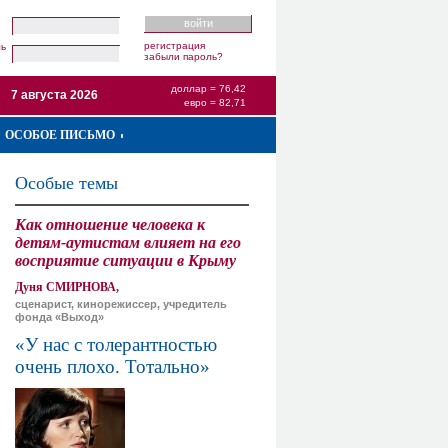
регистрация
ль
забыли пароль?
доллар = 76,42
7 августа 2026
евро = 82,71
ОСОБОЕ ПИСЬМО
Особые темы
Как отношение человека к
детям-аутистам влияет на его
восприятие ситуации в Крыму
Дуня СМИРНОВА,
сценарист, кинорежиссер, учредитель
фонда «Выход»
«У нас с толерантностью
очень плохо. Тотально»