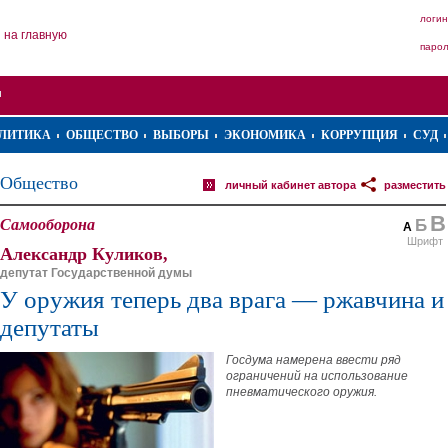
логин
на главную
паро
ЛИТИКА
ОБЩЕСТВО
ВЫБОРЫ
ЭКОНОМИКА
КОРРУПЦИЯ
СУД
Общество
личный кабинет автора
разместить
В
Самооборона
Б
А
Шрифт
Александр Куликов,
депутат Государственной думы
У оружия теперь два врага — ржавчина и
депутаты
Госдума намерена ввести ряд
ограничений на использование
пневматического оружия.