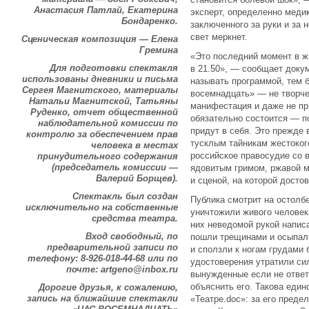
Анастасия Патлай, Екатерина
эксперт, определенно меди
Бондаренко.
заключенного за руки и за 
свет меркнет.
Сценическая композиция — Елена
Гремина
«Это последний момент в ж
Для подготовки спектакля
в 21.50», — сообщает докум
использованы дневники и письма
называть программой, тем 
Сергея Магнитского, материалы
восемнадцать» — не творче
Натальи Магнитской, Татьяны
манифестация и даже не пр
Руденко, отчет общественной
обязательно состоится — по
наблюдательной комиссии по
придут в себя. Это прежде 
контролю за обеспечением прав
тусклым тайникам жестоког
человека в местах
российское правосудие со 
принудительного содержания
(председатель комиссии —
ядовитым гримом, ржавой 
Валерий Борщев).
и сценой, на которой досто
Спектакль был создан
Публика смотрит на остолб
исключительно на собственные
уничтожили живого человека
средства театра.
них неведомой рукой напис
Вход свободный, по
пошли трещинами и осыпал
предварительной записи по
и сползли к ногам грудами 
телефону: 8-926-018-44-68 или по
удостоверения утратили си
почте:
artgeno@inbox.ru
вынужденные если не ответи
объяснить его. Такова еди
Дорогие друзья, к сожалению,
запись на ближайшие спектакли
«Театре.doc»: за его преде