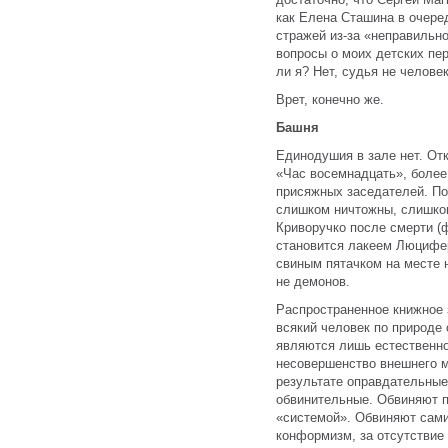
как Елена Сташина в очере
стражей из-за «неправильн
вопросы о моих детских пе
ли я? Нет, судья не челов
Врет, конечно же.
Башня
Единодушия в зале нет. От
«Час восемнадцать», более
присяжных заседателей. П
слишком ничтожны, слишком
Криворучко после смерти (ф
становится лакеем Люцифе
свиным пятачком на месте 
не демонов.
Распространенное книжное 
всякий человек по природе 
являются лишь естественно
несовершенство внешнего м
результате оправдательные
обвинительные. Обвиняют п
«системой». Обвиняют самих
конформизм, за отсутствие