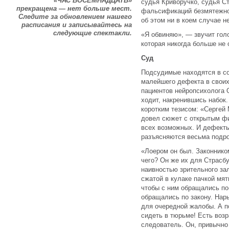
«ЧАС ВОСЕМНАДЦАТЬ»
судья Криворучко, судья С
прекращена — нет больше мест.
фальсификаций безмятежно
Следите за обновлением нашего
об этом ни в коем случае н
расписания и записывайтесь на
следующие спектакли.
«Я обвиняю», — звучит гол
которая никогда больше не 
Суд
Подсудимые находятся в со
малейшего дефекта в своих 
пациентов нейропсихолога 
ходит, накренившись набок
коротким тезисом: «Сергей 
довел сюжет с открытым фи
всех возможных. И дефект
разъясняются весьма подро
«Лоером он был. Законником
чего? Он же их для Страсб
наивностью зрительного за
сжатой в кулаке пачкой мят
чтобы с ним обращались по
обращались по закону. Нары
для очередной жалобы. А п
сидеть в тюрьме! Есть воз
следователь. Он, привычн