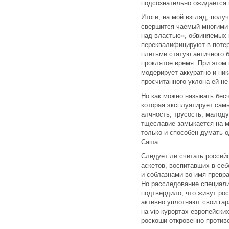
подсознательно ожидается 
Итоги, на мой взгляд, пол
свершится чаемый многими
над властью», обвиняемых н
переквалифицируют в потер
плетьми статую античного б
проклятое время. При этом
модерирует аккуратно и ник
просчитанного уклона ей не
Но как можно называть бес
которая эксплуатирует сам
алчность, трусость, малод
тщеславие замыкается на м
только и способен думать 
Саша.
Следует ли считать россий
аскетов, воспитавших в себ
и соблазнами во имя превр
Но расследование специали
подтвердило, что живут рос
активно уплотняют свои га
на vip-курортах европейски
роскоши откровенно противо