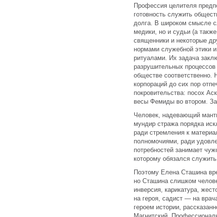
Профессия целителя предпо
готовность служить общест
долга. В широком смысле с
медики, но и судьи (а такж
священники и некоторые др
нормами служебной этики 
ритуалами. Их задача закл
разрушительных процессов 
обществе соответственно. 
корпораций до сих пор отп
покровительства: посох Аск
весы Фемиды во втором. За
Человек, надевающий манти
мундир стража порядка иск
ради стремления к материа
полномочиями, ради удовле
потребностей занимает чуж
которому обязался служить,
Поэтому Елена Сташина вре
но Сташина слишком челове
инверсия, карикатура, жест
на героя, садист — на вра
героем истории, рассказанн
Магнитский. Профессионал