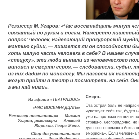
Режиссер М. Угаров: «Час восемнадцать минут чел
связанный по рукам и ногам. Намеренно лишенны
вопрос: человек, надевающий прокурорский мунди
мантию судьи, — лишается ли он способности б
хоть малую часть человека в себе? В нашем случа
«спецуху», эти люди выпали из человеческого поля
виновен в смерти героя, — следователи, судьи, 
из них дадим по монологу. Мы назовем их настоящ
могут прийти в театр и посмотреть на себя. Он
а мы над ними».
Смерть
Из афиши «ТЕАТРА.DOC»
Эта острая боль не напрас
«ЧАС ВОСЕМНАДЦАТЬ»
чувствует себя так, будто 
Режиссер-постановщик — Михаил
уже на протяжении почти по
Угаров, режиссеры — Алексей
страшно, беспорядочно, но 
Жиряков, Георг Жено.
душного тюремного бокса «
эмбриона». Если человека 
Сбор документального
материала — Зося Родкевич,
становится болевой шок», 