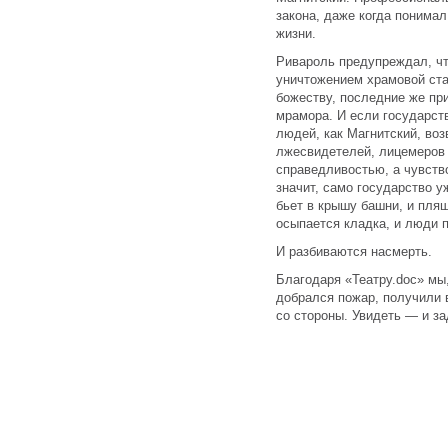
закона, даже когда понимал
жизни.
Ривароль предупреждал, чт
уничтожением храмовой ста
божеству, последние же пр
мрамора. И если государст
людей, как Магнитский, во
лжесвидетелей, лицемеров 
справедливостью, а чувств
значит, само государство у
бьет в крышу башни, и пляш
осыпается кладка, и люди 
И разбиваются насмерть.
Благодаря «Театру.doc» мы,
добрался пожар, получили 
со стороны. Увидеть — и з