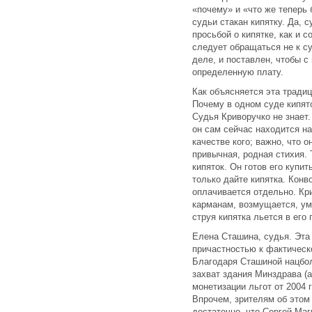
«почему» и «что же теперь 
судьи стакан кипятку. Да, 
просьбой о кипятке, как и 
следует обращаться не к су
деле, и поставлен, чтобы с
определенную плату.
Как объясняется эта тради
Почему в одном суде кипят
Судья Криворучко не знает.
он сам сейчас находится на
качестве кого; важно, что о
привычная, родная стихия. 
кипяток. Он готов его купит
только дайте кипятка. Конв
оплачивается отдельно. Кр
карманам, возмущается, ум
струя кипятка льется в его
Елена Сташина, судья. Эта
причастностью к фактическ
Благодаря Сташиной нацбо
захват здания Минздрава (а
монетизации льгот от 2004 
Впрочем, зрителям об этом
достаточно, что Сергей Маг