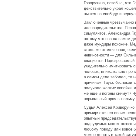
Говорухина, позабыл, что Г
действительно украл кошел
вышел на свободу и вернул
Заключенные чрезвычайно и
членовредительства. Перва
симулянтов. Александра Га
потому что она на самом де
даже мундиры похожие. Мед
столь же отвлеченное, если
невиновности — для Сильче
«пациент». Подозреваемый 
убедительно имитировать 
человек, внимательно проч
в самом деле заболел, то 
причинам. Гаусс беспокоитс
получала жалкие копейки, и
же еще и погоны снимут? Ч
нормальный врач в тюрьму в
Судья Алексей Криворучко 
примиряется со своим неож
опытный председательствую
подсудимых может оказатьс
любому поводу или вовсе б
можно делать в такой ситуа