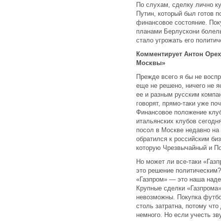
По слухам, сделку лично к
Путин, который был готов 
финансовое состояние. Пок
планами Берлускони болель
стало угрожать его политич
Комментирует Антон Орех
Москвы»
Прежде всего я бы не восп
еще не решено, ничего не я
ее и разным русским компа
говорят, прямо-таки уже по
Финансовое положение клуба
итальянских клубов сегодня
посол в Москве недавно на
обратился к российским би
которую Чрезвычайный и По
Но может ли все-таки «Газп
это решение политическим?
«Газпром» — это наша наде
Крупные сделки «Газпрома»
невозможны. Покупка футбо
столь затратна, потому чт
немного. Но если учесть зв