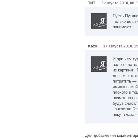
ТИТ
3 августа 2010, 00:
Пусть Путинск
Только вот, 
понимают....
Kazo
17 августа 2010, 1
И при чем ту
налогоплател
из картинки.
деньги, как 
потратить — 
имидж самой 
плохого в то
возможно пос
будут счастл
конкретно Га
пекут глаза,
Для добавления комментари