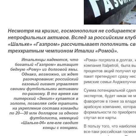
Несмотря на кризис, госмонополия не собираетс
непрофильных активов. Вслед за российским клу
«Шальке» «Газпром» рассчитывает пополнить с
трехкратным чемпионом Италии «Ромой».
Итальянцы надеются, что
«Рома» погрязла в долгах, 
богатый «Газпром» вытащит
компания Italpetroli, была 
бедную «Рому» из долговой ямы.
процентов акций получил к
Однако, возможно, их ждет
пакет претендуют сразу не
разочарование: российский
римские семьи Анджелуччи,
газовый гигант управляет
своими футбольными активами
Сумма потенциальной сделк
по-разному. В то время как
экспертов, будет никак не 
питерский «Зенит» купается в
фаворитом в гонке за влад
золоте, позволяя себе тратить
арабскую компанию, котора
на укрепление состава команды
формальности по приобрете
по 20—30 млн долларов за одного
спутал все карты.
футболиста, немецкий
«Шальке-04» еле-еле сводит
В пользу того, что наибол
концы с концами.
все-таки российская госмон