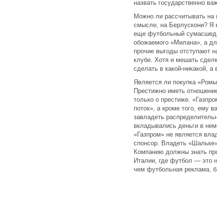
назвать государственно ва
Можно ли рассчитывать на
смысле, на Берлускони? Я 
еще футбольный сумасшедш
обожаемого «Милана», а дл
прочие выгоды отступают н
клубе. Хотя и мешать сделк
сделать в какой-никакой, а
Является ли покупка «Ром
Престижно иметь отношение
только о престиже. «Газпр
поток», а кроме того, ему в
завладеть распределительн
вкладывались деньги в неме
«Газпром» не является вла
спонсор. Владеть «Шальке»
Компанию должны знать про
Италии, где футбол — это 
чем футбольная реклама, б