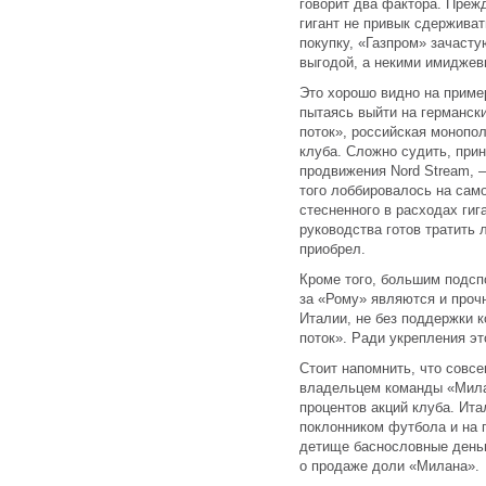
говорит два фактора. Прежд
гигант не привык сдерживат
покупку, «Газпром» зачаст
выгодой, а некими имиджев
Это хорошо видно на приме
пытаясь выйти на германск
поток», российская монопо
клуба. Сложно судить, прин
продвижения Nord Stream, —
того лоббировалось на сам
стесненного в расходах гиг
руководства готов тратить
приобрел.
Кроме того, большим подсп
за «Рому» являются и проч
Италии, не без поддержки 
поток». Ради укрепления эт
Стоит напомнить, что совс
владельцем команды «Мила
процентов акций клуба. Ит
поклонником футбола и на 
детище баснословные деньг
о продаже доли «Милана».