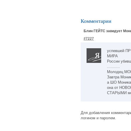
Комментарии
Блин ГЕЙТС завидует Монике К
#7227
успевшей ПР
МИРА
России убивш
...........
Молодец МОНИК
Завтра Моника
а ШО Моника
она от НОВ
СТАРЫМИ мозг
Для добавления комментари
логином и паролем.