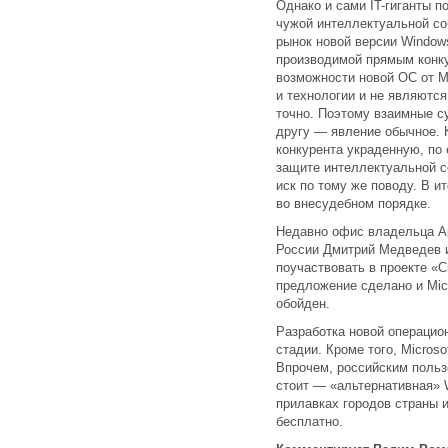
Однако и сами IT-гиганты 
чужой интеллектуальной со
рынок новой версии Window
производимой прямым конку
возможности новой ОС от Mi
и технологии и не являютс
точно. Поэтому взаимные су
другу — явление обычное. 
конкурента украденную, по 
защите интеллектуальной с
иск по тому же поводу. В и
во внесудебном порядке.
Недавно офис владельца Ap
России Дмитрий Медведев и
поучаствовать в проекте «С
предложение сделано и Micr
обойден.
Разработка новой операцио
стадии. Кроме того, Micro
Впрочем, российским польз
стоит — «альтернативная» 
прилавках городов страны 
бесплатно.