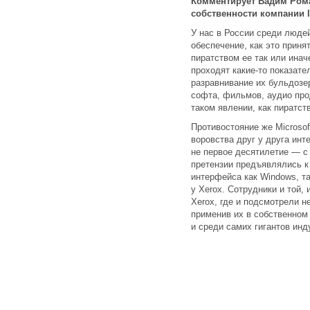
Комментирует Вадим Рома
собственности компании I
У нас в России среди люде
обеспечение, как это приня
пиратством ее так или ина
проходят какие-то показате
разравнивание их бульдозе
софта, фильмов, аудио пр
таком явлении, как пиратст
Противостояние же Microsoft
воровства друг у друга инт
не первое десятилетие — с 
претензии предъявлялись к 
интерфейса как Windows, та
у Xerox. Сотрудники и той,
Xerox, где и подсмотрели н
применив их в собственном 
и среди самих гигантов инд