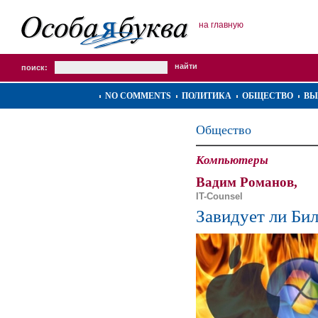
на главную
поиск:
NO COMMENTS
ПОЛИТИКА
ОБЩЕСТВО
ВЫ
Общество
Компьютеры
Вадим Романов,
IT-Counsel
Завидует ли Би