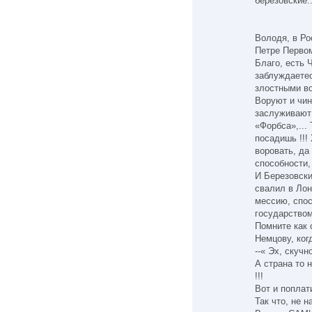
березовские..
Володя, в Ро
Петре Первом
Благо, есть 
заблуждаетес
злостными во
Воруют и чин
заслуживают 
«Форбса»,...
посадишь !!!
воровать, да
способности,
И Березовски
свалил в Лон
мессию, спос
государством.
Помните как 
Немцову, ког
--« Эх, скучн
А страна то н
!!!
Вот и поплат
Так что, не н