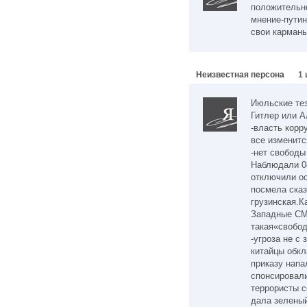
положительно
мнение-путин
свои карманы
Неизвестная персона
1 
Июльские тез
Гитлер или А
-власть корр
все изменитс
-нет свободы
Наблюдали 0
отключили о
посмела сказ
грузинская.К
Западные СМИ
такая«свобод
-угроза не с 
китайцы обкл
приказу напа
спонсировали
террористы с
дала зеленый