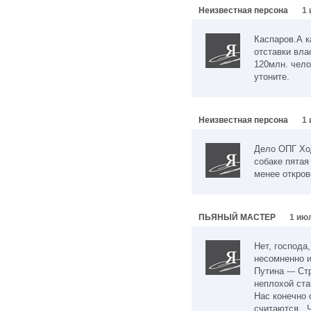
Неизвестная персона
1 
Каспаров.А к
отставки вла
120млн. чело
утоните.
Неизвестная персона
1 
Дело ОПГ Ход
собаке пятая
менее откров
ПЬЯНЫЙ МАСТЕР
1 июл
Нет, господа
несомненно 
Путина --- С
неплохой ста
Нас конечно 
считаются.. Ч