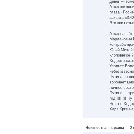
денег --- то
А как же зап
глава «Росн
захвата «ЮК
Это как назы
А как насчёт
Марданович 
контрабандой
Юрий Михайло
клоповнике ?
Ходорковско
Увольте Воло
небезизвесно
Путина по со
ворочает мно
личное состоя
Путина --- т
год !!!!!!!! 
Нет, не Ходор 
Харя Кришна, 
Неизвестная персона
2 