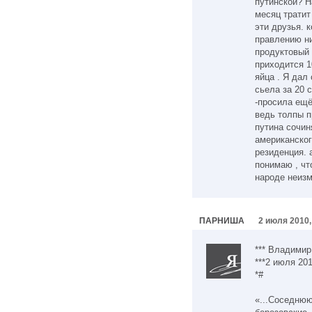
путинской? Н
месяц тратит
эти друзья. 
правлению н
продуктовый 
приходится 1
яйца . Я дал
сьела за 20 
-просила ещё.
ведь толпы п
путина сочин
американског
резиденция. 
понимаю , чт
народе неизм
ПАРНИША
2 июля 2010,
*** Владимир
***2 июля 201
*#
«...Соседнюю