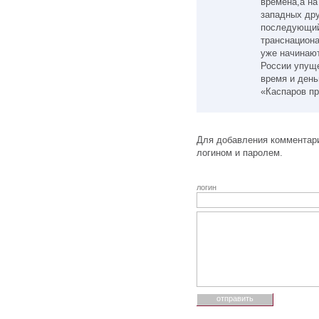
времена,а на
западных дру
последующий
транснацион
уже начинают
России упуще
время и день
«Каспаров пр
Для добавления комментари
логином и паролем.
логин