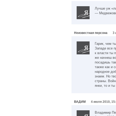
Лучше уж «л
— Медвежовы
Неизвестная персона
3 
Гарик, чем т
Западе все п
к власти ты 
же начнеш во
посадишь там
также как и 
народное доб
знаем. Но тв
страны. Войн
янки, то и т
ВАДИМ
4 июля 2010, 15
Владимир Пе