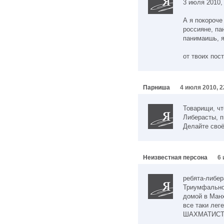
3 июля 2010,
А я покороче
россияне, па
панимаишь, я
от твоих пос
Парниша
4 июля 2010, 2
Товарищи, чт
Либерасты, п
Делайте своё 
Неизвестная персона
6 
ребята-либер
Триумфальной
домой в Манх
все таки ле
ШАХМАТИСТА!