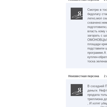
Смотрю в тос
бедолагу ста
легко,мол ск
схвачено:не
подготовили,
власть кому 
загорать с ш
ОМОНОВЦЫ зл
площади кри
подставили ш
программе.А 
куплен-обрат
тоска зелена
Неизвестная персона
2 
В соседней П
деньги. Нефт
продала толь
триллиона до
, И хотят уб