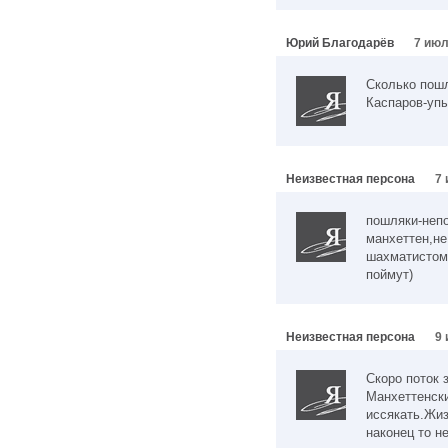
Юрий Благодарёв
7 июл
Сколько пошл
Каспаров-упы
Неизвестная персона
7 
пошляки-непо
манхеттен,не
шахматистом(
поймут)
Неизвестная персона
9 
Скоро поток 
Манхеттенски
иссякать.Жиз
наконец то н