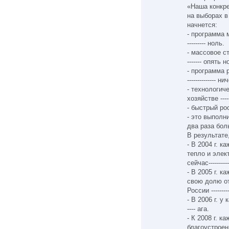
«Наша конкре
на выборах в 
начнется:
- программа 
--------- ноль.
- массовое с
------- опять н
- программа 
-------------- ни
- технологич
хозяйстве ---
- быстрый рос
- это выполн
два раза бол
В результате
- В 2004 г. 
тепло и элек
сейчас--------
- В 2005 г. 
свою долю от
России -------
- В 2006 г. у
---- ага.
- К 2008 г. 
благоустроен