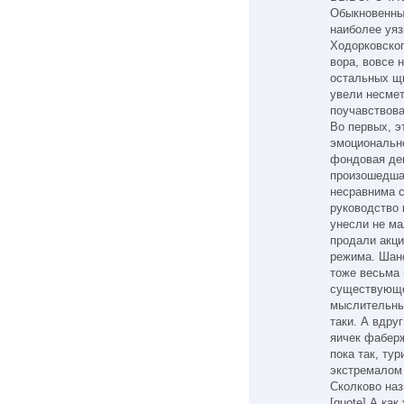
Обыкновенны
наиболее уя
Ходорковског
вора, вовсе 
остальных щи
увели несмет
поучавствовал
Во первых, э
эмоционально
фондовая де
произошедшая
несравнима с
руководство 
унесли не ма
продали акци
режима. Шанс
тоже весьма 
существующег
мыслительны
таки. А вдруг
яичек фаберж
пока так, ту
экстремалом 
Сколково наз
[quote] А как