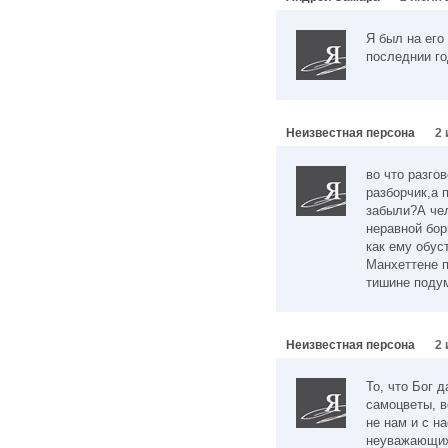
Я был на его
последнии го
Неизвестная персона
2 
во что разго
разборчик,а 
забыли?А чел
неравной бор
как ему обус
Манхеттене п
тишине поду
Неизвестная персона
2 
То, что Бог 
самоцветы, в
не нам и с на
неуважающих