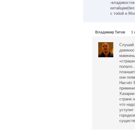
-владивосток
китайцам(без
с тобой и Мо
Владимир Титов
1 
Слушай 
девяност
мамкины
«страшн
попало.
планшет
они поя
Насчёт 
примени
Хазарии 
стране н
что над
уступит
городков
существо