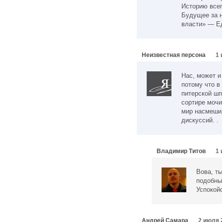
Историю всег
Будущее за н
власти» — Е
Неизвестная персона
1 
Нас, может и
потому что в
питерской шп
сортире мочи
мир насмешил
дискуссий. .
Владимир Титов
1 
Вова, ты
подобны
Успокой
Андрей Самара
2 июля 