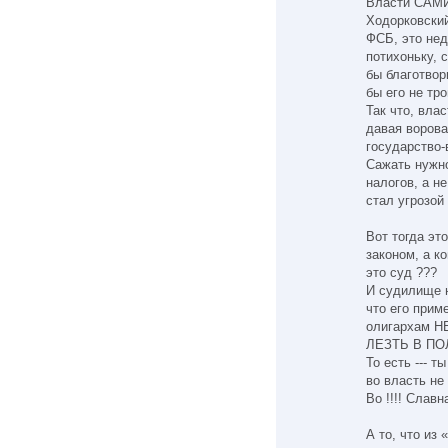
Власти САМИ 
Ходорковский
ФСБ, это нед
потихоньку, 
бы благотвор
бы его не трон
Так что, вла
давая ворова
государство-в
Сажать нуж
налогов, а не
стал угрозой 
Вот тогда это
законом, а к
это суд ???
И судилище н
что его прим
олигархам Н
ЛЕЗТЬ В ПОЛ
То есть --- т
во власть не 
Во !!!! Славн
А то, что из