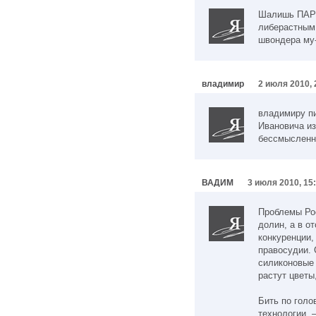
Шалишь ПА
либерастным 
швондера му
владимир
2 июля 2010, 
владимиру п
Ивановича из
бессмысленн
ВАДИМ
3 июля 2010, 15
Проблемы Рос
долин, а в о
конкуренции,
правосудии. 
силиконовые 
растут цветы
Бить по голо
технологии, 