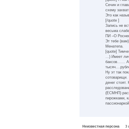
Сечин и гла
схему захва
Это как назы
[/quote ]
Запись не вс
весьма слабе
ПИ –О Роснеф
Эт тебе (вам
Менатепа.
[quote] Тимч
…) Имеет лич
баксов.......
тысяч....рубле
Ну эт так по
сотоварищи.
денег стоят.
расследовани
(ЕСМНП) рас
пирожками, к
пассионарко
Неизвестная персона
3 