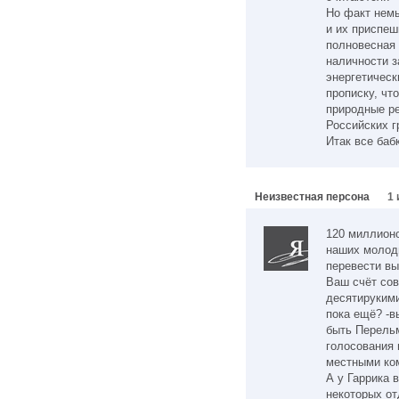
Но факт нем
и их приспеш
полновесная 
наличности з
энергетическ
прописку, чт
природные ре
Российских гр
Итак все бабк
Неизвестная персона
1 
120 миллионо
наших молод
перевести вы
Ваш счёт со
десятирукими
пока ещё? -в
быть Перельм
голосования 
местными ко
А у Гаррика 
некоторых от