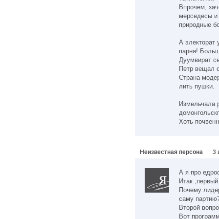
Впрочем, зач
мерседесы и 
природные бо
А электорат у
парня! Больш
Дуумвират се
Петр вещал 
Страна моде
лить пушки.
Измельчала р
домонгольскг
Хоть почвенн
Неизвестная персона
3 
А я про едрос
Итак ,первый
Почему лидер
саму партию
Второй вопро
Вот программ