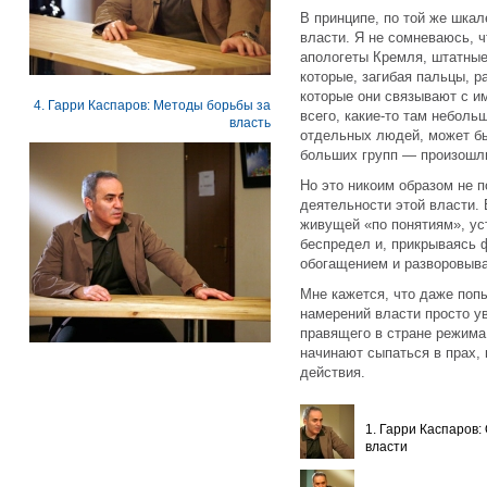
В принципе, по той же шкал
власти. Я не сомневаюсь, 
апологеты Кремля, штатные
которые, загибая пальцы, р
которые они связывают с и
4. Гарри Каспаров: Методы борьбы за
всего, какие-то там небол
власть
отдельных людей, может бы
больших групп — произошл
Но это никоим образом не п
деятельности этой власти.
живущей «по понятиям», ус
беспредел и, прикрываясь
обогащением и разворовыва
Мне кажется, что даже попы
намерений власти просто у
правящего в стране режим
начинают сыпаться в прах,
действия.
1. Гарри Каспаров:
власти