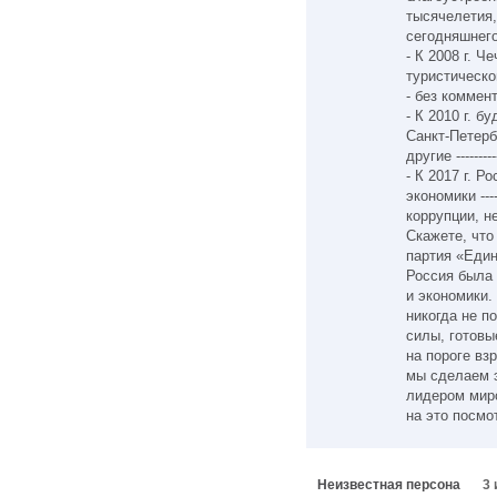
тысячелетия,
сегодняшнего 
- К 2008 г. Ч
туристической
- без коммен
- К 2010 г. 
Санкт-Петерб
другие -------
- К 2017 г. 
экономики ---
коррупции, н
Скажете, что
партия «Един
Россия была
и экономики.
никогда не п
силы, готов
на пороге вз
мы сделаем э
лидером миро
на это посмо
Неизвестная персона
3 