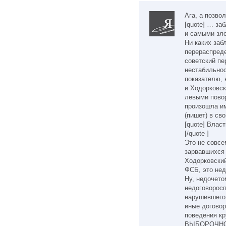
Ага, а позво
[quote] … за
и самыми зло
Ни каких заб
перераспреде
советский п
нестабильнос
показателю, 
и Ходорковс
левыми повор
произошла им
(пишет) в сво
[quote] Влас
[/quote ]
Это не совсе
зарвавшихся 
Ходорковский
ФСБ, это недо
Ну, недочето
недоговорос
нарушившего
иные догово
поведения кр
ВЫБОРОЧНО --