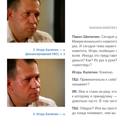
высокое качество (
Павел Шипилин:
Сегодня у
Межрегионального комитета 
раз. И сегодня тема нашег
3. Игорь Каляпин — о
комитета. Игорь пообещал н
финансировании НКО, ч. 3
всем. Иногда это представл
деньги? Как? Из рук в руки
«грантоед»?
Игорь Каляпин:
Конечно.
ПШ:
Применительно к себе? 
называют?
ИК:
Мне в глаза ни разу эт
к которому я принадлежу —
довольно часто. В том числ
ПШ:
Обидно? Или вы прост
до конца понимают, чем вы
4. Игорь Каляпин — о