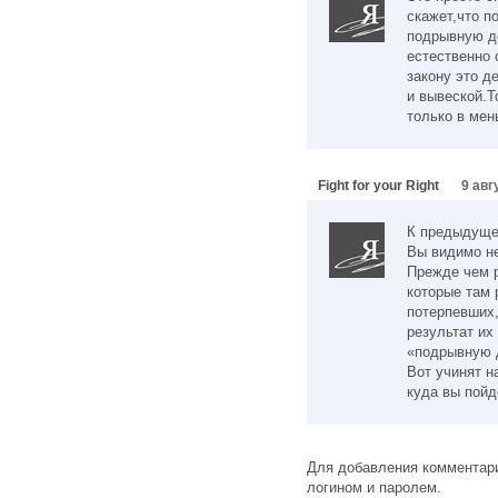
скажет,что п
подрывную д
естественно 
закону это д
и вывеской.Т
только в мен
Fight for your Right
9 авг
К предыдуще
Вы видимо н
Прежде чем 
которые там 
потерпевших,
результат их
«подрывную 
Вот учинят н
куда вы пойд
Для добавления комментари
логином и паролем.