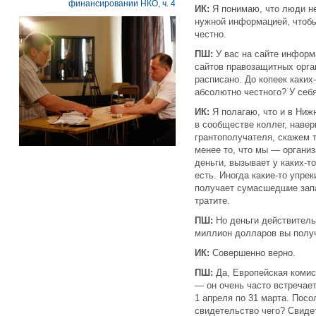
финансировании НКО, ч. 4
ИК:
Я понимаю, что люди не
нужной информацией, чтобы
честно.
ПШ:
У вас на сайте информ
сайтов правозащитных орган
расписано. До копеек каких
абсолютно честного? У себ
ИК:
Я полагаю, что и в Ниж
в сообществе коллег, навер
грантополучателя, скажем т
менее то, что мы — организ
деньги, вызывает у каких-т
есть. Иногда какие-то упрек
получает сумасшедшие запа
тратите.
ПШ:
Но деньги действител
миллион долларов вы получ
ИК:
Совершенно верно.
ПШ:
Да, Европейская комис
— он очень часто встречает
1 апреля по 31 марта. Пос
свидетельство чего? Свиде