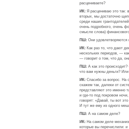
расцениваете?
ИК:
Я расцениваю это так: 
вторых, мы достаточно щеп
среди наших грантодателей 
очень подробного, очень ф
смысле слова) финансового
ПШ:
Они удовлетворяются 
ИК:
Как раз то, что дают де
нескольких периодов, — ка
— говорит о том, что да, о
ПШ:
А как это происходит? 
что вам нужны деньги? Или 
ИК:
Спасибо за вопрос. На 
скажем так, далеки от сист
представляют это именно та
и где-то под покровом ночи,
говорят: «Давай, ты вот это
И тут же ему из одного меш
ПШ:
А на самом деле?
ИК:
На самом деле механиз
которые вы перечислили: и