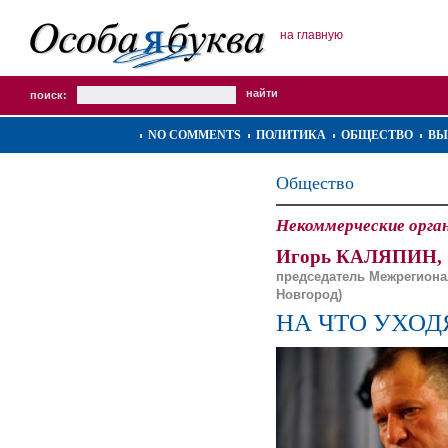
на главную
поиск:
NO COMMENTS
ПОЛИТИКА
ОБЩЕСТВО
ВЫ
Общество
Некоммерческие орга
Игорь КАЛЯПИН,
председатель Межрегиона
Новгород)
НА ЧТО УХОД