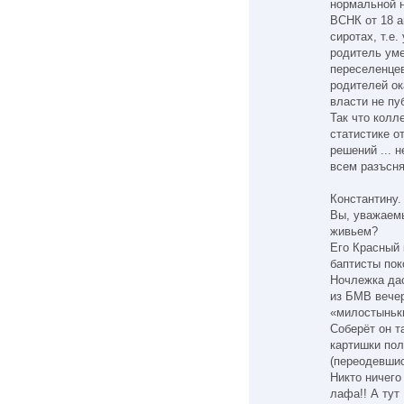
нормальной н
ВСНК от 18 а
сиротах, т.е
родитель уме
переселенцев
родителей ок
власти не пу
Так что колл
статистике о
решений ... 
всем разъсня
Константину.
Вы, уважаемы
живьем?
Его Красный 
баптисты пок
Ночлежка дас
из БМВ вечер
«милостыньк
Соберёт он т
картишки пол
(переодевшис
Никто ничего
лафа!! А тут