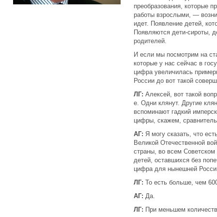
преобразования, которые п
работы взрослыми, — возни
идет. Появление детей, кот
Появляются дети-сироты, д
родителей.
И если мы посмотрим на ста
которые у нас сейчас в гос
цифра увеличилась примерн
России до вот такой соверш
ЛГ:
Алексей, вот такой воп
е. Одни клянут. Другие кля
вспоминают гадкий имперск
цифры, скажем, сравнител
АГ:
Я могу сказать, что ес
Великой Отечественной вой
страны, во всем Советском 
детей, оставшихся без попе
цифра для нынешней Росси
ЛГ:
То есть больше, чем 60
АГ:
Да.
ЛГ:
При меньшем количеств