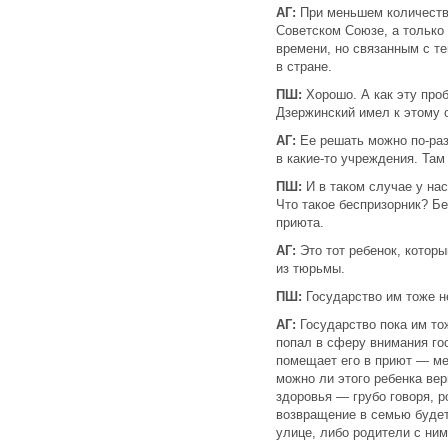
АГ:
При меньшем количестве
Советском Союзе, а только 
времени, но связанным с т
в стране.
ПШ:
Хорошо. А как эту про
Дзержинский имел к этому 
АГ:
Ее решать можно по-ра
в какие-то учреждения. Та
ПШ:
И в таком случае у на
Что такое беспризорник? Бе
приюта.
АГ:
Это тот ребенок, котор
из тюрьмы.
ПШ:
Государство им тоже н
АГ:
Государство пока им то
попал в сферу внимания го
помещает его в приют — мен
можно ли этого ребенка вер
здоровья — грубо говоря, 
возвращение в семью будет 
улице, либо родители с ним