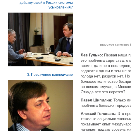
действующей в России системы
усыновления?
высокое качество (
Лев Гулько:
Первая наша п
это проблема сиротства, о 
время, да и не в последнее
задаются одним и тем же во
3. Преступное равнодушие
голода нет, разрухи нет. Но
большое количество беспри
во всяком случае, в Москв
Откуда все это берется?
Павел Шипилин:
Только ли
проблема больших городов
Алексей Головань:
Это пр
тяжелые социально-экономи
показывает опыт международ
начинает падать уровень жи