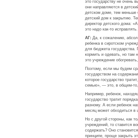
это государству не очень вы
они направляются в детски
детском доме, тем меньше б
детский дом к закрытию. Те
директор детского дома: «А
это надо как-то исправлять.
АГ:
Да, к сожалению, абсо
ребенка в сиротском учреж
для бюджета государства. 
кормить и одевать, но там 
это учреждение обогревать,
Поэтому, если мы будем сра
государством на содержание
которое государство трати
семью», — это, в общем-то,
Например, ребенок, находящ
государство тратит порядка
разному. А если ребенок на
месяц может обходиться в 
Но с другой стороны, как т
учреждений, то ставится во
содержать? Оно становится
принципе, проще закрыть эт