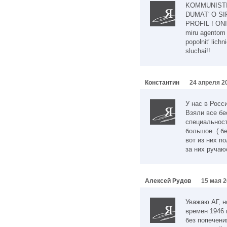
KOMMUNISTI
DUMAT′ O S
PROFIL ! ONI 
miru agentom
popolnit′ lichn
sluchai!!
Константин
24 апреля 20
У нас в Росс
Взяли все бе
специальност
большое. ( б
вот из них п
за них ручаю
Алексей Рудов
15 мая 2
Уважаю АГ, н
времен 1946 
без попечени