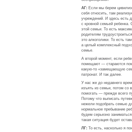
АГ:
Если мы берем цивилиз
себя относить, там реализу
учреждений. И здесь есть д
с кровной семьей ребенка. 
этой семьи. То есть макси
родителям трудоустроиться
это алкоголики. То есть та
а целый комплексный подход
семье.
А второй момент, если ребе
помещают — стараются поме
какую-то «замещающую сем
патронат. И так далее.
У нас же до недавнего вре
изъять из семьи, потом со
помогать — прежде всего п
Потому что выписать путев
нежели подобрать семью дл
нормальное пребывание реб
будем серьезно заниматься 
такая ситуация будет остав
ЛГ:
То есть, насколько я п