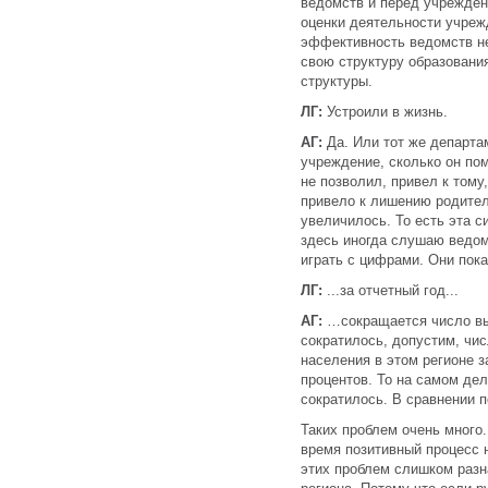
ведомств и перед учрежден
оценки деятельности учреж
эффективность ведомств не 
свою структуру образования
структуры.
ЛГ:
Устроили в жизнь.
АГ:
Да. Или тот же департа
учреждение, сколько он пом
не позволил, привел к тому
привело к лишению родител
увеличилось. То есть эта с
здесь иногда слушаю ведом
играть с цифрами. Они пока
ЛГ:
...за отчетный год...
АГ:
…сокращается число выя
сократилось, допустим, чис
населения в этом регионе з
процентов. То на самом де
сократилось. В сравнении 
Таких проблем очень много.
время позитивный процесс 
этих проблем слишком разна