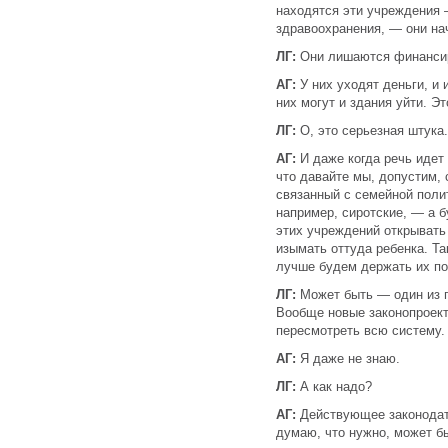
находятся эти учреждения 
здравоохранения, — они на
ЛГ:
Они лишаются финанси
АГ:
У них уходят деньги, и 
них могут и здания уйти. Э
ЛГ:
О, это серьезная штука.
АГ:
И даже когда речь идет
что давайте мы, допустим, 
связанный с семейной поли
например, сиротские, — а б
этих учреждений открывать
изымать оттуда ребенка. Та
лучше будем держать их по
ЛГ:
Может быть — один из 
Вообще новые законопроек
пересмотреть всю систему. 
АГ:
Я даже не знаю.
ЛГ:
А как надо?
АГ:
Действующее законодат
думаю, что нужно, может бы