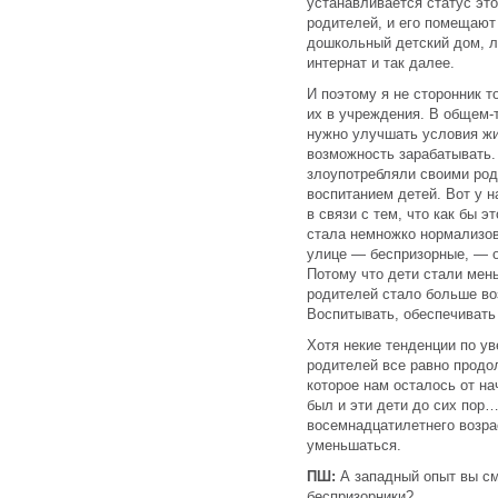
устанавливается статус это
родителей, и его помещают 
дошкольный детский дом, л
интернат и так далее.
И поэтому я не сторонник т
их в учреждения. В общем-т
нужно улучшать условия жи
возможность зарабатывать.
злоупотребляли своими род
воспитанием детей. Вот у 
в связи с тем, что как бы э
стала немножко нормализов
улице — беспризорные, — о
Потому что дети стали мень
родителей стало больше во
Воспитывать, обеспечивать 
Хотя некие тенденции по у
родителей все равно продо
которое нам осталось от на
был и эти дети до сих пор…
восемнадцатилетнего возрас
уменьшаться.
ПШ:
А западный опыт вы см
беспризорники?