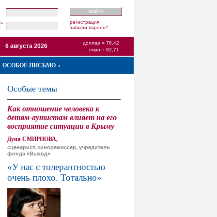
регистрация
ль
забыли пароль?
доллар = 76,42
6 августа 2026
евро = 82,71
ОСОБОЕ ПИСЬМО
Особые темы
Как отношение человека к
детям-аутистам влияет на его
восприятие ситуации в Крыму
Дуня СМИРНОВА,
сценарист, кинорежиссер, учредитель
фонда «Выход»
«У нас с толерантностью
очень плохо. Тотально»