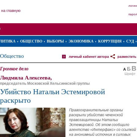
логин
на главную
паро
ЛИТИКА
ОБЩЕСТВО
ВЫБОРЫ
ЭКОНОМИКА
КОРРУПЦИЯ
СУД
Общество
личный кабинет автора
разместить
В
Громкое дело
Б
А
Шрифт
Людмила Алексеева,
председатель Московской Хельсинкской группы
Убийство Натальи Эстемировой
раскрыто
Правоохранительные органы
раскрыли убийство чеченской
правозащитницы Натальи
Эстемировой. Об этом сообщило
агентство «Интерфакс» со ссылкой
на анонимный источник в силовых