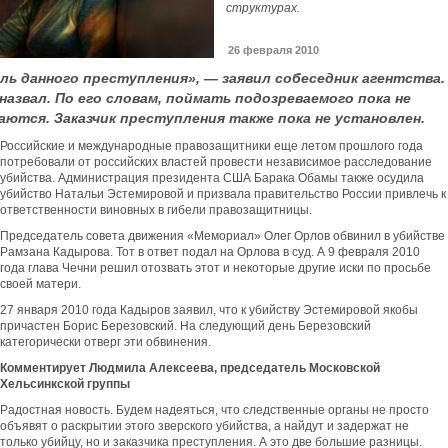
структурах.
26 февраля 2010
ь данного преступления», — заявил собеседник агентства.
 назвал. По его словам, поймать подозреваемого пока не
аются. Заказчик преступления также пока не установлен.
Российские и международные правозащитники еще летом прошлого года
потребовали от российских властей провести независимое расследование
убийства. Администрация президента США Барака Обамы также осудила
убийство Натальи Эстемировой и призвала правительство России привлечь к
ответственности виновных в гибели правозащитницы.
Председатель совета движения «Мемориал» Олег Орлов обвинил в убийстве
Рамзана Кадырова. Тот в ответ подал на Орлова в суд. А 9 февраля 2010
года глава Чечни решил отозвать этот и некоторые другие иски по просьбе
своей матери.
27 января 2010 года Кадыров заявил, что к убийству Эстемировой якобы
причастен Борис Березовский. На следующий день Березовский
категорически отверг эти обвинения.
Комментирует Людмила Алексеева, председатель Московской
Хельсинкской группы
Радостная новость. Будем надеяться, что следственные органы не просто
объявят о раскрытии этого зверского убийства, а найдут и задержат не
только убийцу, но и заказчика преступления. А это две большие разницы.