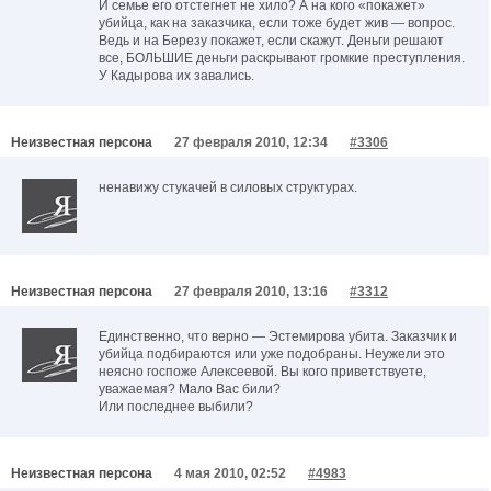
И семье его отстегнет не хило? А на кого «покажет»
убийца, как на заказчика, если тоже будет жив — вопрос.
Ведь и на Березу покажет, если скажут. Деньги решают
все, БОЛЬШИЕ деньги раскрывают громкие преступления.
У Кадырова их завались.
Неизвестная персона
27 февраля 2010, 12:34
#3306
ненавижу стукачей в силовых структурах.
Неизвестная персона
27 февраля 2010, 13:16
#3312
Единственно, что верно — Эстемирова убита. Заказчик и
убийца подбираются или уже подобраны. Неужели это
неясно госпоже Алексеевой. Вы кого приветствуете,
уважаемая? Мало Вас били?
Или последнее выбили?
Неизвестная персона
4 мая 2010, 02:52
#4983