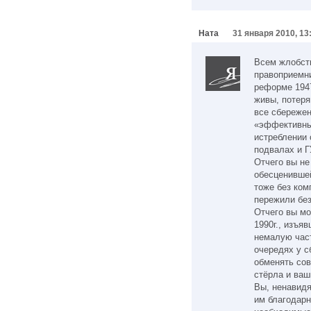
Ната
31 января 2010, 13
Всем жлобст
правоприемни
реформе 194
живы, потер
все сбережен
«эффективны
истреблении 
подвалах и 
Отчего вы не
обесценившей
тоже без ко
пережили без
Отчего вы м
1990г., изъя
немалую час
очередях у с
обменять сов
стёрла и ваш
Вы, ненавид
им благодарн