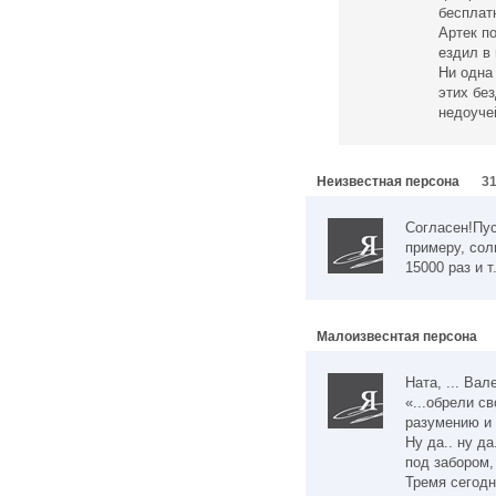
бесплатн
Артек п
ездил в 
Ни одна
этих бе
недоуче
Неизвестная персона
31
Согласен!Пус
примеру, сол
15000 раз и т
Малоизвеснтая персона
Ната, ... Ва
«...обрели с
разумению и 
Ну да.. ну да
под забором,
Тремя сегодн