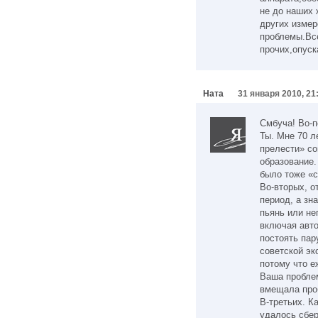
не до наших 
других измер
проблемы.Все
прочих,опуск
Ната
31 января 2010, 21
Смбуча! Во-п
Ты. Мне 70 л
прелести» со
образование.
было тоже «
Во-вторых, о
период, а зн
пьянь или не
включая авто
постоять пар
советской эк
потому что е
Ваша проблем
вмещала про
В-третьих. К
удалось сбер