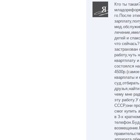
Кто ты такая
младореформа
го.После эт
зарплату,по
мед.обслужив
лечение,имел
детей и спак
что сейчась?
застрахован 
работу,чуть 
квартплату и
состоялся на
4500р.(самое
кварплаты и 
суд,отбирать
друзья,найти
чему мне рад
эту работу.У
СССР,они про
смог купить 
в 3-х кратно
телефон.Буде
возмещение.
правительств
аппарата,обе