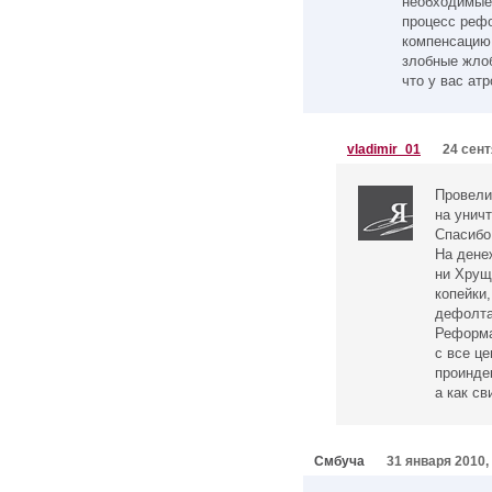
необходимые
процесс рефо
компенсацию
злобные жлоб
что у вас ат
vladimir_01
24 сент
Провели
на унич
Спасибо
На дене
ни Хрущ
копейки
дефолта
Реформа 
с все ц
проиндек
а как св
Смбуча
31 января 2010,