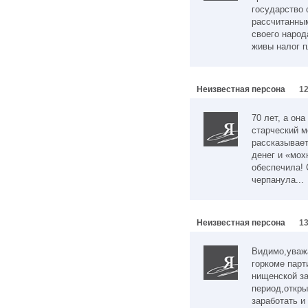
государство 
рассчитанным
своего народа
живы налог пл
Неизвестная персона
12
70 лет, а он
старческий м
рассказывает
денег и «мох
обеспечила!
черпанула...
Неизвестная персона
13
Видимо,уважа
горкоме парт
нищенской за
период,откры
заработать и