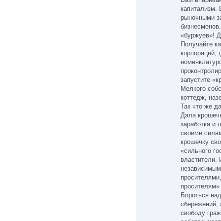
капитализм. 
рыночными з
бизнесменов.
«буржуев»! Д
Получайте ка
корпораций, 
номенклатур
проконтролир
запустите «к
Мелкого собс
коттедж, наз
Так что же 
Дала крошечк
заработка и 
своими силам
крошечку сво
«сильного го
властители. 
независимыми
просителями,
просителям» 
Бороться на
сбережений, 
свободу граж