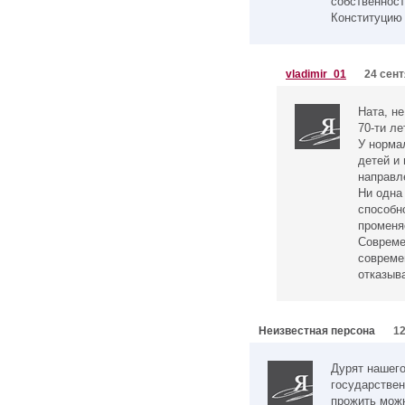
собственнос
Конституцию 
vladimir_01
24 сент
Ната, не
70-ти л
У норма
детей и 
направл
Ни одна
способн
променяе
Совреме
совреме
отказыв
Неизвестная персона
12
Дурят нашего 
государствен
прожить мож