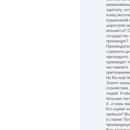
разваливающ
зарплату, ко
конец беспла
ограничений
ширпотреб им
возьмётся? О
государство 
производит?
Производител
строители до
претендуете.
производят т
настаиваете.
притязаниями
Но Вы ещё бо
Значит нужн
спокойствия,
людей. И об
большая част
Х, и лишь ма
Кто кормит в
прибыли? Вы 
в стране! По
производящи
Вам впариваю