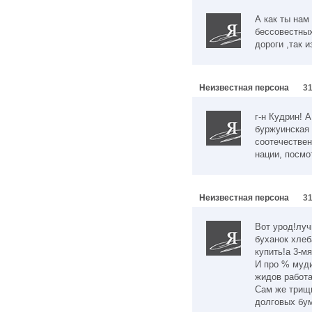
А как ты нам
бессовестных
дороги ,так изб
Неизвестная персона
31
г-н Кудрин! 
буржуинская 
соотечествен
нации, посмо
Неизвестная персона
31
Вот урод!луч
буханок хлеб
купить!а 3-м
И про % муди
жидов работа
Сам же трищи
долговых бум