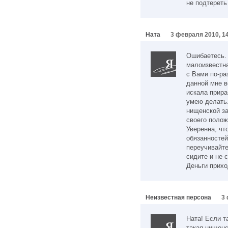
не подтереть 
Ната
3 февраля 2010, 1
Ошибаетесь. 
малоизвестна
с Вами по-ра
данной мне в
искала прира
умею делать.
нищенской за
своего полож
Уверенна, чт
обязанностей
переучивайте
сидите и не 
Деньги прихо
Неизвестная персона
3 
Ната! Если т
такая нищенс