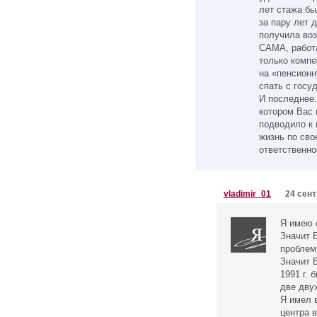
лет стажа бы
за пару лет 
получила во
САМА, работа
только компе
на «пенсионн
спать с госу
И последнее.
котором Вас 
подводило к 
жизнь по сво
ответственно
vladimir_01
24 сент
Я имею 
Значит 
проблем
Значит 
1991 г. 
две дву
Я имел 
центра в