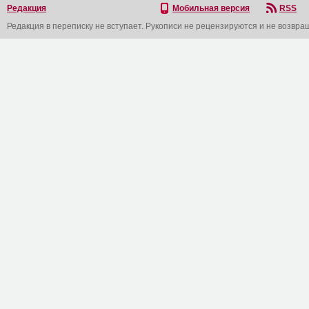
Редакция
Мобильная версия
RSS
Редакция в переписку не вступает. Рукописи не рецензируются и не возвра