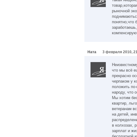
товар,котора
рыночной эко
поднимаються
понятно,что 
заработаешь,
компенсирую
Ната
3 февраля 2010, 2
Неизвестном
что мы всё е
прекрасно ос
черпаком у к
положить по-
народу, что 
Мы хотим бес
квартир, льг
ветеранам вс
на детей, ин
распределени
в колхозах, 
зарплат и жи
бесплатной к