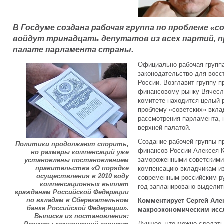
В Госдуме создана рабочая группа по проблеме «с
войдут тринадцать депутатов из всех партий, 
палате парламента страны.
Официально рабочая группа
законодательство для восс
России. Возглавит группу 
финансовому рынку Вячеслав
комитете находится целый 
проблему «советских» вкла
рассмотрения парламента, 
верхней палатой.
Создание рабочей группы 
Политики продолжают спорить,
финансов России Алексея К
но размеры компенсаций уже
замороженными советскими
установлены постановлением
правительства «О порядке
компенсацию вкладчикам из
осуществления в 2010 году
современным российским ру
компенсационных выплат
год запланировано выделит
гражданам Российской Федерации
по вкладам в Сберегательном
Комментирует Сергей Але
банке Российской Федерации».
макроэкономическим исс
Выписка из постановления:
Лучшее, что можно сделать