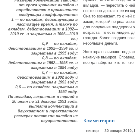
Размеры компенсаций зависят
от срока хранения вкладов и
вкладов, — перестать о ней
определяются с применением
постоянно достают ее из ка
следующих коэффициентов:
Она то возникает, то о ней
1 — по вкладам, действующим в
закон, который не реализов
настоящее время, а также по
для получения поддержки э
вкладам, действовавшим в 1992—
возраста. То есть людей, д
2010 гг. и закрытым в 1996—2010
граждан более поздних пок
гг.;
небольшие деньги.
0,9 — по вкладам,
действовавшим в 1992—1994 гг. и
Электорат начинают подкар
закрытым в 1995 году;
накануне выборов. Справе
0,8 — по вкладам,
всегда найдется кто-то, кто
действовавшим в 1992—1993 гг. и
закрытым в 1994 году;
0,7 — по вкладам,
действовавшим в 1992 году и
закрытым в 1993 году;
0,6 — по вкладам, закрытым в
1992 году.
По вкладам, закрытым в период с
20 июня по 31 декабря 1991 года,
выплата компенсации в
двухкратном и трехкратном
размерах остатков вкладов не
Комментарии
осуществляется.
винтер
30 января 2010, 