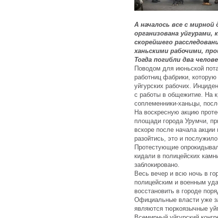
А началось все с мирной
организована уйгурами,
скорейшего расследовани
ханьскими рабочими, про
Тогда погибли два челов
Поводом для июньской пота
работниц фабрики, которую
уйгурских рабочих. Инциде
с работы в общежитие. На 
соплеменники-ханьцы, после
На воскресную акцию проте
площади города Урумчи, пр
вскоре после начала акции
разойтись, это и послужил
Протестующие опрокидывал
кидали в полицейских камн
заблокировано.
Весь вечер и всю ночь в го
полицейским и военным уда
восстановить в городе пор
Официальные власти уже за
являются тюркоязычные уй
Всемирный уйгурский конгр