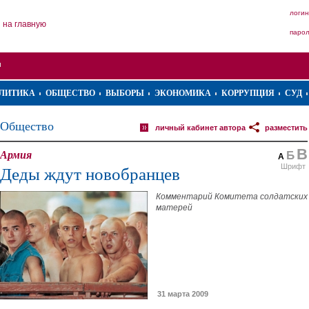
логин
на главную
паро
ЛИТИКА
ОБЩЕСТВО
ВЫБОРЫ
ЭКОНОМИКА
КОРРУПЦИЯ
СУД
Общество
личный кабинет автора
разместить
В
Армия
Б
А
Шрифт
Деды ждут новобранцев
Комментарий Комитета солдатских
матерей
31 марта 2009