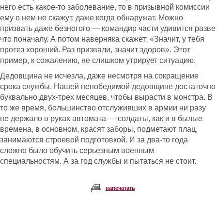
него есть какое-то заболевание, то в призывной комиссии
ему о нем не скажут, даже когда обнаружат. Можно
призвать даже безногого — командир части удивится разве
что поначалу. А потом наверняка скажет: «Значит, у тебя
протез хороший. Раз призвали, значит здоров». Этот
пример, к сожалению, не слишком утрирует ситуацию.
Дедовщина не исчезла, даже несмотря на сокращение
срока службы. Нашей непобедимой дедовщине достаточно
буквально двух-трех месяцев, чтобы вырасти в монстра. В
то же время, большинство отслуживших в армии ни разу
не держало в руках автомата — солдаты, как и в былые
времена, в основном, красят заборы, подметают плац,
занимаются строевой подготовкой. И за два-то года
сложно было обучить серьезным военным
специальностям. А за год службы и пытаться не стоит.
напечатать