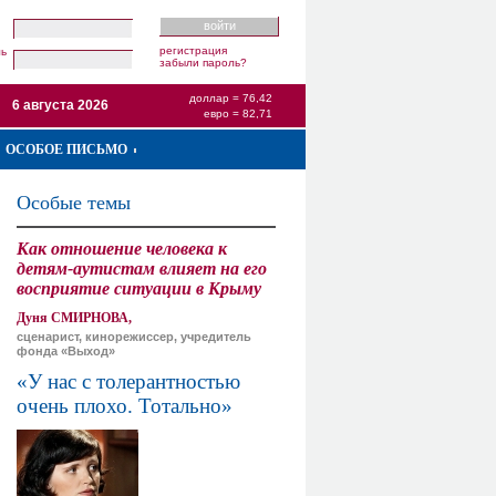
регистрация
ль
забыли пароль?
доллар = 76,42
6 августа 2026
евро = 82,71
ОСОБОЕ ПИСЬМО
Особые темы
Как отношение человека к
детям-аутистам влияет на его
восприятие ситуации в Крыму
Дуня СМИРНОВА,
сценарист, кинорежиссер, учредитель
фонда «Выход»
«У нас с толерантностью
очень плохо. Тотально»