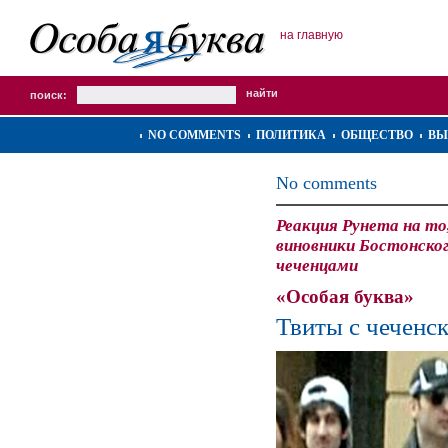
на главную
поиск:
NO COMMENTS
ПОЛИТИКА
ОБЩЕСТВО
ВЫ
No comments
Реакция Рунета на то
виновники Бостонско
чеченцами
«Особая буква»
Твиты с чеченс