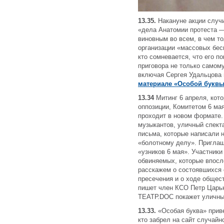
13.35.
Накануне акции
случи
«дела Анатомии протеста —
виновным во всем, в чем т
организации «массовых бес
кто сомневается, что его п
приговора не только самому
включая Сергея Удальцова
материале «Особой букв
13.34
Митинг 6 апреля, кот
оппозиции, Комитетом 6 ма
проходит в новом формате.
музыкантов, уличный спект
письма, которые написали 
«болотному делу». Приглаш
«узников 6 мая». Участники
обвиняемых, которые впосл
расскажем о состоявшихся
пресечения и о ходе общес
пишет член КСО Петр Царьк
ТЕАТР.DOC покажет уличный
13.33.
«Особая буква» приве
кто забрел на сайт случайн