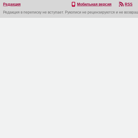
Редакция
Мобильная версия
RSS
Редакция в переписку не вступает. Рукописи не рецензируются и не возвра