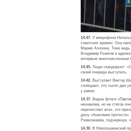
14.47.
У микрофона Наталья
советских времен. Она нап
Марию Алехину. Тоже ведь
Владимир Рыжков и адвока
интервью многочисленным
14.45.
Люди скандируют: «С
своей очереди выступать.
14.42.
Выступает Виктор Ше
сообщают, что тысяч две у
у рамок.
14.37.
Видны флаги «Партии 
незнакома, но ее стягов оч
перечисляет всех, кто прич
делу «Анатомии протеста».
Развозжаева, подчеркнув, ч
14.30.
В Новопушкинский пр