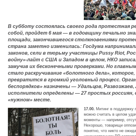
В субботу состоялась своего рода протестная ре
собой, пройдет 6 мая — в годовщину печально з
площади, закончившегося столкновениями проте
страна заметно изменилась: Госдума напринима
законов, сели в тюрьму участницы Pussy Riot, Ро
войну»-лайт с США и Западом в целом, НКО запис
замучив их бесконечными проверками. Но главным
стало раскручивание «болотного дела», которое, 
превратится в громкий уголовный процесс. Орг
беспорядков» назначены — Удальцов, Развозжаев, 
исполнители определены — 27 простых россиян, о
«нужном» месте.
17.00.
Митинг в поддержку 
можно считать в целом уда
моменты — например, отсут
Нехорошо, товарищи оппози
понятно, что никто не ожид