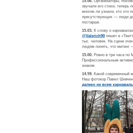
15.06.
Организаторы, похоже
звучали его стихи, теперь 
многие ли узнали, кто это 
присутствующих — люди до 
постарше.
15.03.
К слову о карнавалах
@Valerich90
пишет в «Твитт
тыс. человек. На сцене оче
людям понять, что митинг 
15.00.
Ровно в три часа по 
Профессиональным активис
знаком.
14.59.
Какой современный ми
Наш фотокор Павел Шевчен
далеко не всем карнавалы