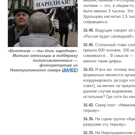
некачественном PR-сопрово
человек — это, в общем-то,
было именно 3 тысячи. Это
Удальцова насчитал 1,5 ты
собравшихся.
16.48.
Ведущие говорят об 
!
»
«Россия будет свободной
16.46.
Столичный главк соо
пришли 600 человек, 100 из
«Болотная — ты боль народная».
Митинг оппозиции в поддержку
сомневался… В смысле — к
политзаключенных —
именно такие цифры.
фоторепортаж из
16.43.
И все же: почему мно
Новопушкинского сквера (
ДАЛЕЕ
)
формально являются органи
координировать (исходя хо
совет), на митинг не пришл
данном случае выражение, 
остальные? Где хотя бы ка
16.42.
Сквер поет: «Невино
тюрьму».
16.36.
На сцене группа «Арк
разрушим эту тюрьму».
16.35.
На Новопушкинском м