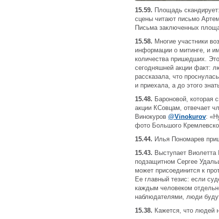
15.59.
Площадь скандирует:
сцены читают письмо Артем
Письма заключенных площа
15.58.
Многие участники во
информации о митинге, и и
количества пришедших. Это
сегодняшней акции факт: л
рассказала, что проснулась
и приехала, а до этого знат
15.48.
Бароновой, которая 
акции КСовцам, отвечает ч
@Vinokurov
: «Н
фото Большого Кремлевско
15.44.
Илья Пономарев при
15.43.
Выступает Виолетта В
подзащитном Сергее Удальцо
может присоединится к про
Ее главный тезис: если су
каждым человеком отдельн
наблюдателями, люди будут
15.38.
Кажется, что людей 