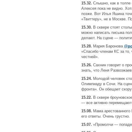
15.32.
Слышно, как в толпе
Алексея пока не видно. Хот
позже. Вот Илья Яшина точн
«Твиттеру», не в Москве. 
15.30.
В сквере стоят столы
можно написать письма по
делают. На сцене — полити
15.28.
Мария Баронова
@po
«Спасибо членам КС за то, 
честней».
15.26.
Сахнин говорит о про
знать, что Леня Развозжае
15.24.
Молодой человек сто
Олимпиаду в Сочи. На сцен
фронта». Он обещает скору
15.22.
В сквере броуновское
— все активно перемещают
15.08.
Мама арестованного Н
его ответы. Очень грустно.
15.07.
«Промолчи — попаде