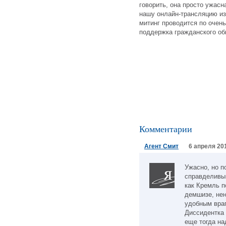
говорить, она просто ужасн
нашу онлайн-трансляцию из
митинг проводится по очен
поддержка гражданского об
Комментарии
Агент Смит
6 апреля 201
Ужасно, но п
справделивый
как Кремль п
демшизе, нен
удобным вра
Диссидентка 
еще тогда на