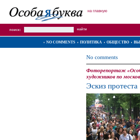
на главную
поиск:
NO COMMENTS
ПОЛИТИКА
ОБЩЕСТВО
ВЫ
No comments
Фоторепортаж «Особо
художников по моско
Эскиз протеста