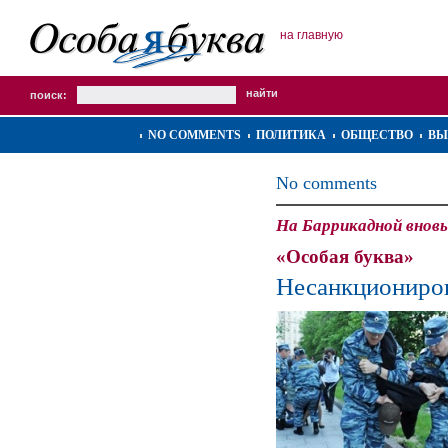
на главную
поиск:
NO COMMENTS
ПОЛИТИКА
ОБЩЕСТВО
ВЫ
No comments
На Баррикадной внов
«Особая буква»
Несанкциониро