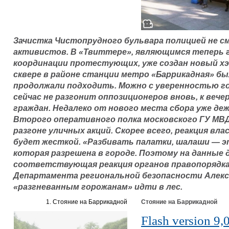
Зачистка Чистопрудного бульвара полицией не с
активистов. В «Твиттере», являющимся теперь
координации протестующих, уже создан новый хэ
сквере в районе станции метро «Баррикадная» бы
продолжали подходить. Можно с уверенностью го
сейчас не разгонит оппозиционеров вновь, к веч
граждан. Недалеко от нового места сбора уже де
Второго оперативного полка московского ГУ МВД
разгоне уличных акций. Скорее всего, реакция вл
будет жесткой. «Разбивать палатки, шалаши — э
которая разрешена в городе. Поэтому на данные
соответствующая реакция органов правопорядка»
Департамента региональной безопасности Алекс
«разгневанным горожанам» идти в лес.
1. Стояние на Баррикадной
Стояние на Баррикадной
Flash version 9,0