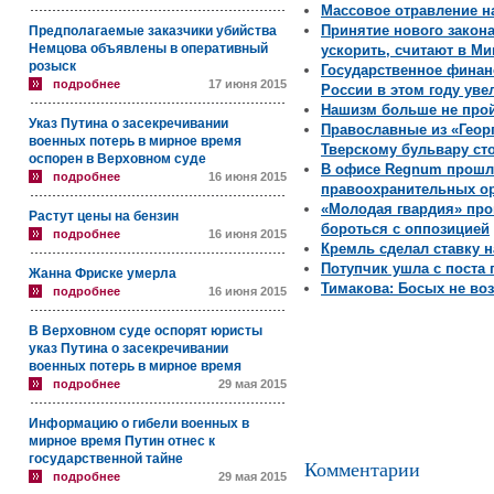
Массовое отравление 
Принятие нового закон
Предполагаемые заказчики убийства
Немцова объявлены в оперативный
ускорить, считают в М
розыск
Государственное фина
подробнее
17 июня 2015
России в этом году уве
Нашизм больше не про
Указ Путина о засекречивании
Православные из «Геор
военных потерь в мирное время
Тверскому бульвару ст
оспорен в Верховном суде
В офисе Regnum прошли
подробнее
16 июня 2015
правоохранительных о
«Молодая гвардия» пров
Растут цены на бензин
бороться с оппозицией
подробнее
16 июня 2015
Кремль сделал ставку н
Потупчик ушла с поста
Жанна Фриске умерла
Тимакова: Босых не во
подробнее
16 июня 2015
В Верховном суде оспорят юристы
указ Путина о засекречивании
военных потерь в мирное время
подробнее
29 мая 2015
Информацию о гибели военных в
мирное время Путин отнес к
государственной тайне
Комментарии
подробнее
29 мая 2015