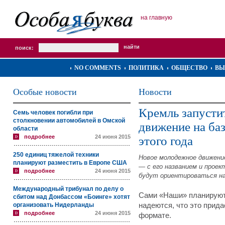
на главную
поиск:
NO COMMENTS
ПОЛИТИКА
ОБЩЕСТВО
ВЫ
Особые новости
Новости
Кремль запусти
Семь человек погибли при
столкновении автомобилей в Омской
движение на ба
области
подробнее
24 июня 2015
этого года
250 единиц тяжелой техники
Новое молодежное движение
планируют разместить в Европе США
— с его названием и проек
подробнее
24 июня 2015
будут ориентироваться на
Международный трибунал по делу о
Сами «Наши» планируют 
сбитом над Донбассом «Боинге» хотят
организовать Нидерланды
надеются, что это прид
подробнее
24 июня 2015
формате.