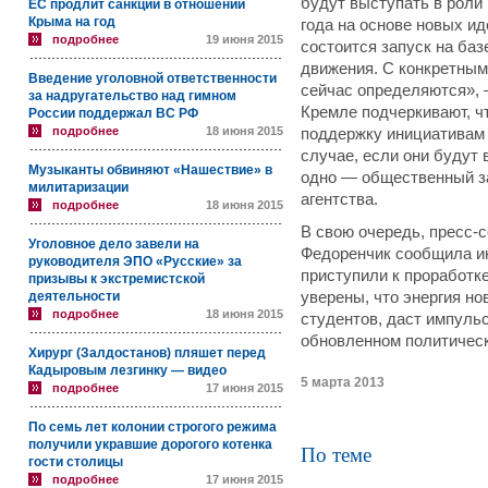
будут выступать в роли
ЕС продлит санкции в отношении
Крыма на год
года на основе новых ид
подробнее
19 июня 2015
состоится запуск на ба
движения. С конкретным
Введение уголовной ответственности
сейчас определяются», 
за надругательство над гимном
Кремле подчеркивают, ч
России поддержал ВС РФ
подробнее
18 июня 2015
поддержку инициативам
случае, если они будут
Музыканты обвиняют «Нашествие» в
одно — общественный з
милитаризации
агентства.
подробнее
18 июня 2015
В свою очередь, пресс-
Уголовное дело завели на
Федоренчик сообщила ин
руководителя ЭПО «Русские» за
приступили к проработк
призывы к экстремистской
деятельности
уверены, что энергия но
подробнее
18 июня 2015
студентов, даст импуль
обновленном политическ
Хирург (Залдостанов) пляшет перед
Кадыровым лезгинку — видео
5 марта 2013
подробнее
17 июня 2015
По семь лет колонии строгого режима
получили укравшие дорогого котенка
По теме
гости столицы
подробнее
17 июня 2015