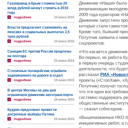
Движение «Наши» было с
Газопровод в Крым стоимостью 20
млрд рублей начнут строить в 2016
реорганизации молодежн
году
2009 года куратором «Н
подробнее
23 июня 2015
Движение запустило про
которые стали самостоят
Власти предлагают сэкономить на
Кроме того, бывший пре
пенсиях и социальных выплатах 2,5
трлн рублей
Потупчик заявила о нам
подробнее
23 июня 2015
соцпроектов.
Санкции ЕС против России продлены
«Что касается движения 
на полгода
Во-первых, их работа б
подробнее
23 июня 2015
в первую очередь студе
деятельности, что будет
Столичные полицейские ограбили
рассказал
РИА «Новост
задержанного по дороге в отдел
проекты («СтопХам», «Х
подробнее
19 июня 2015
Потупчик) получат госпо
В центре Москвы на два дня
что эти идеи востребов
ограничили движение автотранспорта
системно поддержать р
подробнее
19 июня 2015
общественные институты
— сказал собеседник.
Кудрин предложил провести
досрочные выборы Путина
«Вышеназванные НКО бу
подробнее
19 июня 2015
инициативных ребят, а 