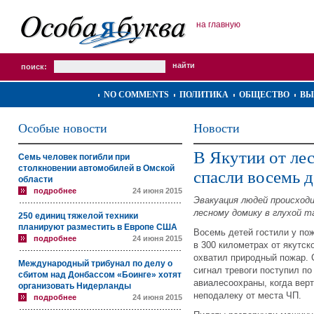
на главную
поиск:
NO COMMENTS
ПОЛИТИКА
ОБЩЕСТВО
ВЫ
Особые новости
Новости
В Якутии от ле
Семь человек погибли при
столкновении автомобилей в Омской
спасли восемь 
области
подробнее
24 июня 2015
Эвакуация людей происходи
лесному домику в глухой т
250 единиц тяжелой техники
планируют разместить в Европе США
Восемь детей гостили у по
подробнее
24 июня 2015
в 300 километрах от якутск
охватил природный пожар.
Международный трибунал по делу о
сигнал тревоги поступил п
сбитом над Донбассом «Боинге» хотят
авиалесоохраны, когда вер
организовать Нидерланды
неподалеку от места ЧП.
подробнее
24 июня 2015