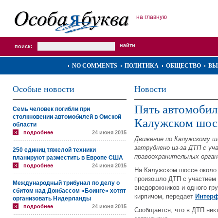
на главную
поиск:
NO COMMENTS
ПОЛИТИКА
ОБЩЕСТВО
ВЫ
Особые новости
Новости
Пять автомобил
Семь человек погибли при
столкновении автомобилей в Омской
Калужском шос
области
подробнее
24 июня 2015
Движение по Калужскому ш
затруднено из-за ДТП с у
250 единиц тяжелой техники
правоохранительных орган
планируют разместить в Европе США
подробнее
24 июня 2015
На Калужском шоссе около 
произошло ДТП с участием 
Международный трибунал по делу о
внедорожников и одного гр
сбитом над Донбассом «Боинге» хотят
кирпичом, передает
Интерф
организовать Нидерланды
подробнее
24 июня 2015
Сообщается, что в ДТП ник