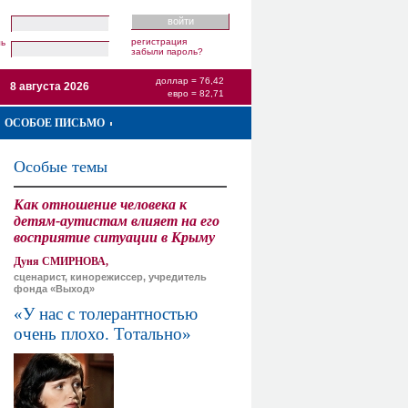
регистрация
ль
забыли пароль?
доллар = 76,42
8 августа 2026
евро = 82,71
ОСОБОЕ ПИСЬМО
Особые темы
Как отношение человека к
детям-аутистам влияет на его
восприятие ситуации в Крыму
Дуня СМИРНОВА,
сценарист, кинорежиссер, учредитель
фонда «Выход»
«У нас с толерантностью
очень плохо. Тотально»