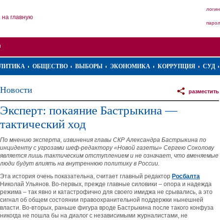
логин
на главную
паро
ЛИТИКА
ОБЩЕСТВО
ВЫБОРЫ
ЭКОНОМИКА
КОРРУПЦИЯ
СУД
Новости
разместить
Эксперт: покаяние Бастрыкина —
тактический ход
По мнению эксперта, извинения главы СКР Александра Бастрыкина по
инциденту с угрозами шеф-редактору «Новой газеты» Сергею Соколову
является лишь тактическим отступлением и не означает, что вменяемые
люди будут влиять на внутреннюю политику в России.
Эта история очень показательна, считает главный редактор
Росбалта
Николай Ульянов. Во-первых, прежде главные силовики – опора и надежда
режима – так явно и катастрофично для своего имиджа не срывались, а это
сигнал об общем состоянии правоохранительной поддержки нынешней
власти. Во-вторых, раньше фигура вроде Бастрыкина после такого конфуза
никогда не пошла бы на диалог с независимыми журналистами, не