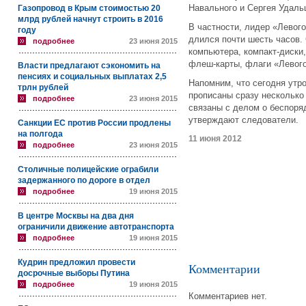
Навального и Сергея Удаль
Газопровод в Крым стоимостью 20
млрд рублей начнут строить в 2016
В частности, лидер «Левог
году
длился почти шесть часов.
подробнее
23 июня 2015
компьютера, компакт-диски
флеш-карты, флаги «Левог
Власти предлагают сэкономить на
пенсиях и социальных выплатах 2,5
Напомним, что сегодня утр
трлн рублей
прописаны сразу несколько
подробнее
23 июня 2015
связаны с делом о беспоря
утверждают следователи.
Санкции ЕС против России продлены
на полгода
11 июня 2012
подробнее
23 июня 2015
Столичные полицейские ограбили
задержанного по дороге в отдел
подробнее
19 июня 2015
В центре Москвы на два дня
ограничили движение автотранспорта
подробнее
19 июня 2015
Кудрин предложил провести
Комментарии
досрочные выборы Путина
подробнее
19 июня 2015
Комментариев нет.