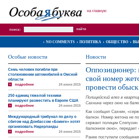
на главную
поиск:
NO COMMENTS
ПОЛИТИКА
ОБЩЕСТВО
ВЫ
Особые новости
Новости
Оппозиционер: 
Семь человек погибли при
столкновении автомобилей в Омской
свой номер жето
области
подробнее
24 июня 2015
провести обыск
250 единиц тяжелой техники
Полицейский влез в кварт
планируют разместить в Европе США
Сахнина через окно на балк
подробнее
24 июня 2015
Как сообщил Сахнин, «серж
Международный трибунал по делу о
балкон. Номер жетона не по
сбитом над Донбассом «Боинге» хотят
сержант полиции Слепухин б
организовать Нидерланды
балконное окно», передает 
подробнее
24 июня 2015
Ранее поступили сообщения