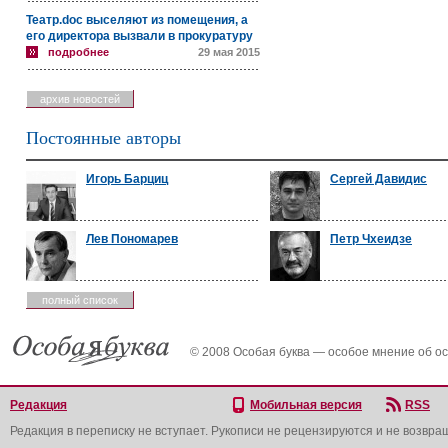
Театр.doc выселяют из помещения, а
его директора вызвали в прокуратуру
подробнее
29 мая 2015
архив новостей
Постоянные авторы
Игорь Барциц
Сергей Давидис
Лев Пономарев
Петр Чхеидзе
полный список
© 2008 Особая буква — особое мнение об о
Редакция
Мобильная версия
RSS
Редакция в переписку не вступает. Рукописи не рецензируются и не возвра