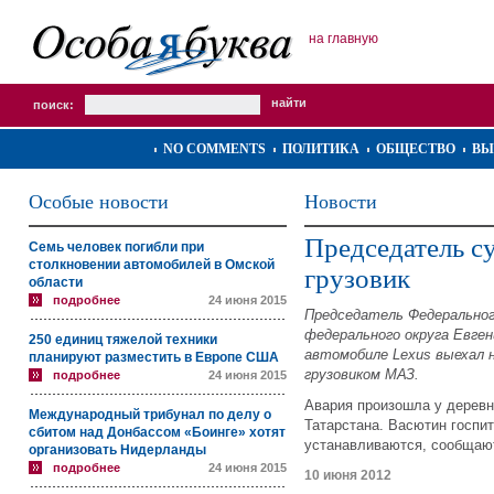
на главную
поиск:
NO COMMENTS
ПОЛИТИКА
ОБЩЕСТВО
ВЫ
Особые новости
Новости
Председатель су
Семь человек погибли при
столкновении автомобилей в Омской
грузовик
области
подробнее
24 июня 2015
Председатель Федеральног
федерального округа Евге
250 единиц тяжелой техники
автомобиле Lexus выехал н
планируют разместить в Европе США
грузовиком МАЗ.
подробнее
24 июня 2015
Авария произошла у дерев
Международный трибунал по делу о
Татарстана. Васютин госпи
сбитом над Донбассом «Боинге» хотят
устанавливаются, сообщаю
организовать Нидерланды
подробнее
24 июня 2015
10 июня 2012