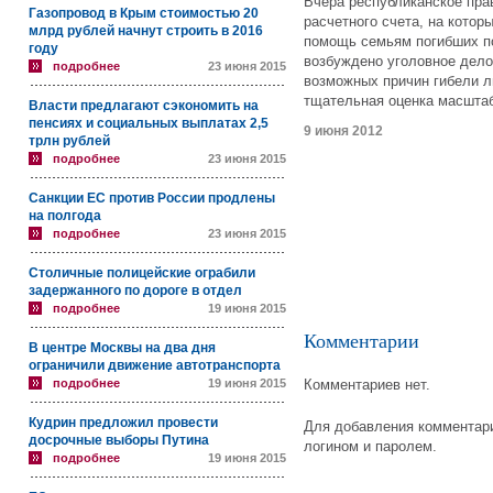
Вчера республиканское пра
Газопровод в Крым стоимостью 20
расчетного счета, на кото
млрд рублей начнут строить в 2016
помощь семьям погибших п
году
возбуждено уголовное дело
подробнее
23 июня 2015
возможных причин гибели л
тщательная оценка масшта
Власти предлагают сэкономить на
пенсиях и социальных выплатах 2,5
9 июня 2012
трлн рублей
подробнее
23 июня 2015
Санкции ЕС против России продлены
на полгода
подробнее
23 июня 2015
Столичные полицейские ограбили
задержанного по дороге в отдел
подробнее
19 июня 2015
Комментарии
В центре Москвы на два дня
ограничили движение автотранспорта
подробнее
19 июня 2015
Комментариев нет.
Кудрин предложил провести
Для добавления комментари
досрочные выборы Путина
логином и паролем.
подробнее
19 июня 2015