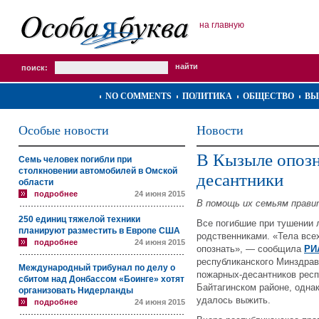
на главную
поиск:
NO COMMENTS
ПОЛИТИКА
ОБЩЕСТВО
ВЫ
Особые новости
Новости
В Кызыле опозн
Семь человек погибли при
столкновении автомобилей в Омской
десантники
области
подробнее
24 июня 2015
В помощь их семьям прав
250 единиц тяжелой техники
Все погибшие при тушении 
планируют разместить в Европе США
родственниками. «Тела все
подробнее
24 июня 2015
опознать», — сообщила
РИ
республиканского Минздрав
Международный трибунал по делу о
пожарных-десантников респ
сбитом над Донбассом «Боинге» хотят
Байтагинском районе, одна
организовать Нидерланды
удалось выжить.
подробнее
24 июня 2015