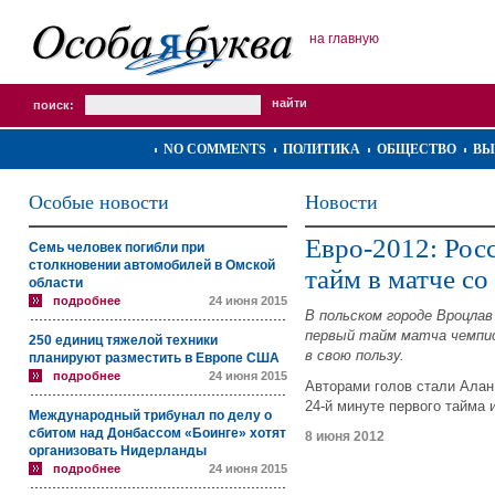
на главную
поиск:
NO COMMENTS
ПОЛИТИКА
ОБЩЕСТВО
ВЫ
Особые новости
Новости
Евро-2012: Рос
Семь человек погибли при
столкновении автомобилей в Омской
тайм в матче с
области
подробнее
24 июня 2015
В польском городе Вроцла
первый тайм матча чемпио
250 единиц тяжелой техники
в свою пользу.
планируют разместить в Европе США
подробнее
24 июня 2015
Авторами голов стали Алан
24-й минуте первого тайма 
Международный трибунал по делу о
сбитом над Донбассом «Боинге» хотят
8 июня 2012
организовать Нидерланды
подробнее
24 июня 2015