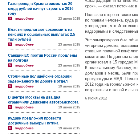
«Экстрадиция Игнатенко мо
Газопровод в Крым стоимостью 20
срок», — сказал источник 
млрд рублей начнут строить в 2016
году
Польская сторона также мо
подробнее
23 июня 2015
по правам человека, куда 
утверждают, что Игнатенко
Власти предлагают сэкономить на
надзорными и следственны
пенсиях и социальных выплатах 2,5
трлн рублей
Экс-зампрокурора был объя
подробнее
23 июня 2015
«игорным делом», вызвавш
ставшим причиной конфлик
Санкции ЕС против России продлены
комитетом. По данным след
на полгода
организовал в 15 городах М
подробнее
23 июня 2015
К нелегальному бизнесу, ко
долларов в месяц, были пр
Столичные полицейские ограбили
прокуратуры и МВД. Польск
задержанного по дороге в отдел
2012 года на горнолыжном к
подробнее
19 июня 2015
встретиться с женой и сыно
В центре Москвы на два дня
6 июня 2012
ограничили движение автотранспорта
подробнее
19 июня 2015
Кудрин предложил провести
досрочные выборы Путина
подробнее
19 июня 2015