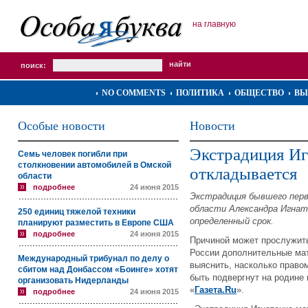
на главную
поиск:
NO COMMENTS
ПОЛИТИКА
ОБЩЕСТВО
ВЫ
Особые новости
Новости
Экстрадиция Иг
Семь человек погибли при
столкновении автомобилей в Омской
откладывается
области
подробнее
24 июня 2015
Экстрадиция бывшего перв
области Александра Игнат
250 единиц тяжелой техники
определенный срок.
планируют разместить в Европе США
подробнее
24 июня 2015
Причиной может прослужит
России дополнительные мат
Международный трибунал по делу о
выяснить, насколько право
сбитом над Донбассом «Боинге» хотят
быть подвергнут на родине
организовать Нидерланды
«
Газета.Ru
».
подробнее
24 июня 2015